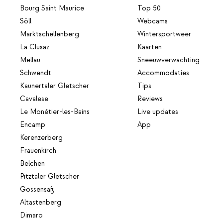
Bourg Saint Maurice
Top 50
Söll
Webcams
Marktschellenberg
Wintersportweer
La Clusaz
Kaarten
Mellau
Sneeuwverwachting
Schwendt
Accommodaties
Kaunertaler Gletscher
Tips
Cavalese
Reviews
Le Monêtier-les-Bains
Live updates
Encamp
App
Kerenzerberg
Frauenkirch
Belchen
Pitztaler Gletscher
Gossensaß
Altastenberg
Dimaro