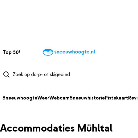
NAAR HOOFDINHOUD
Top 50
Webcams
Wintersportweer
Kaarten
Sneeuwverwacht
Sneeuwhoogte
Weer
Webcam
Sneeuwhistorie
Pistekaart
Rev
Accommodaties Mühltal