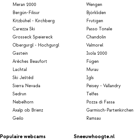
Meran 2000
Wengen
Bergün-Filisur
Björkliden
Kitzbühel - Kirchberg
Frutigen
Carezza Ski
Passo Tonale
Grosseck Speiereck
Chandolin
Obergurgl - Hochgurgl
Valmorel
Gastein
Isola 2000
Arêches Beaufort
Fügen
Lachtal
Murau
Ski Ještěd
Igls
Sierra Nevada
Peisey - Vallandry
Sedrun
Telfes
Nebelhorn
Pozza di Fassa
Axalp ob Brienz
Garmisch-Partenkirchen
Geilo
Ramsau
Populaire webcams
Sneeuwhoogte.nl