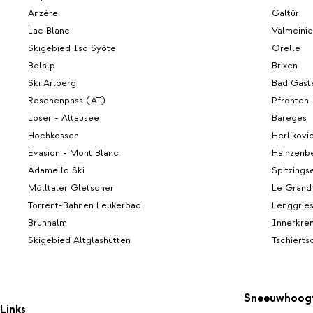
Anzère
Galtür
Lac Blanc
Valmeinie
Skigebied Iso Syöte
Orelle
Belalp
Brixen
Ski Arlberg
Bad Gast
Reschenpass (AT)
Pfronten
Loser - Altausee
Bareges
Hochkössen
Herlikovi
Evasion - Mont Blanc
Hainzenb
Adamello Ski
Spitzings
Mölltaler Gletscher
Le Grand
Torrent-Bahnen Leukerbad
Lenggrie
Brunnalm
Innerkre
Skigebied Altglashütten
Tschierts
Sneeuwhoog
Links