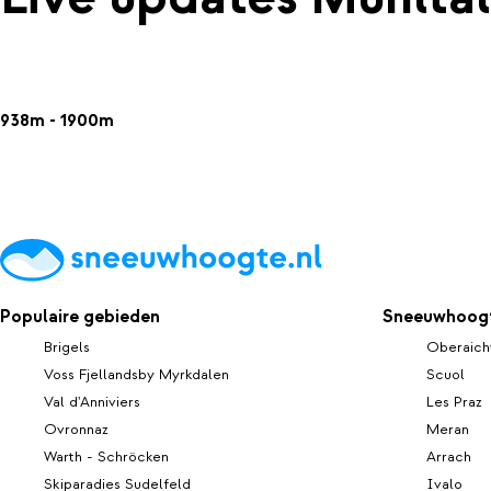
938m - 1900m
Populaire gebieden
Sneeuwhoogt
Brigels
Oberaich
Voss Fjellandsby Myrkdalen
Scuol
Val d'Anniviers
Les Praz
Ovronnaz
Meran
Warth - Schröcken
Arrach
Skiparadies Sudelfeld
Ivalo