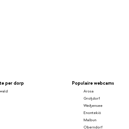
e per dorp
Populaire webcams
wald
Arosa
Großdorf
Weißensee
Enontekiö
Malbun
Oberndorf