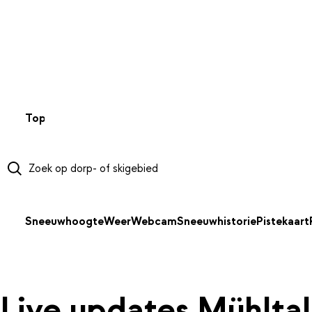
NAAR HOOFDINHOUD
Top 50
Webcams
Wintersportweer
Kaarten
Sneeuwverwa
Sneeuwhoogte
Weer
Webcam
Sneeuwhistorie
Pistekaart
Live updates Mühltal