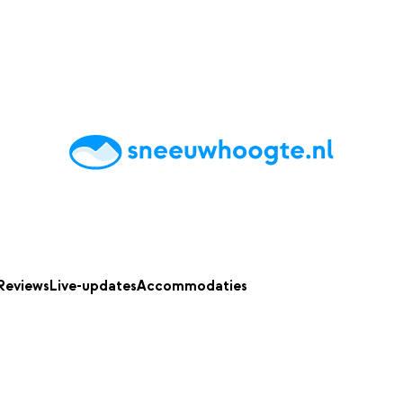
chting
Accommodaties
Tips
Reviews
Live updates
App
Reviews
Live-updates
Accommodaties