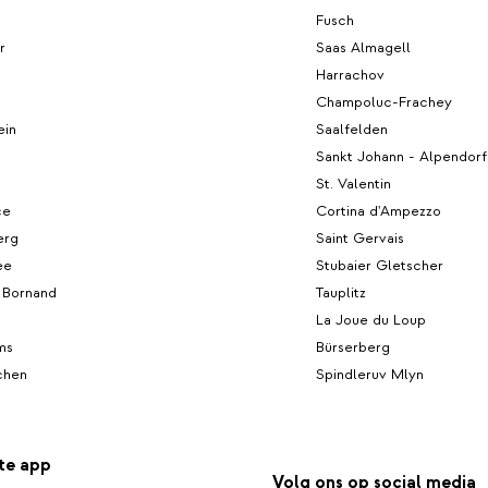
Fusch
r
Saas Almagell
Harrachov
Champoluc-Frachey
ein
Saalfelden
Sankt Johann - Alpendorf
St. Valentin
ce
Cortina d'Ampezzo
erg
Saint Gervais
ee
Stubaier Gletscher
 Bornand
Tauplitz
s
La Joue du Loup
ms
Bürserberg
chen
Spindleruv Mlyn
te app
Volg ons op social media