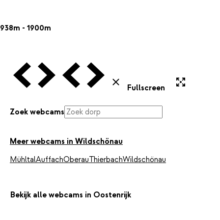
938m - 1900m
Vorige Webcam
Volgende Webcam
Vorige Webcam
Volgende Webcam
Uitvergroten
Sluiten
Fullscreen
Zoek webcams
Meer webcams in Wildschönau
Mühltal
Auffach
Oberau
Thierbach
Wildschönau
Bekijk alle webcams in Oostenrijk