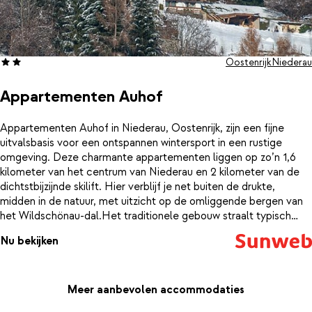
Oostenrijk
Niederau
Appartementen Auhof
Appartementen Auhof in Niederau, Oostenrijk, zijn een fijne
uitvalsbasis voor een ontspannen wintersport in een rustige
omgeving. Deze charmante appartementen liggen op zo’n 1,6
kilometer van het centrum van Niederau en 2 kilometer van de
dichtstbijzijnde skilift. Hier verblijf je net buiten de drukte,
midden in de natuur, met uitzicht op de omliggende bergen van
het Wildschönau-dal.Het traditionele gebouw straalt typisch
Tiroolse sfeer uit en heeft een warme, authentieke inrichting. De
Nu bekijken
appartementen zijn eenvoudig maar verzorgd, met houten
accenten en comfortabele voorzieningen voor een aangenaam
verblijf. Of je nu wakker wordt met een kop koffie op het balkon
of de dag afsluit met een bordspel aan de eettafel – je merkt
Meer aanbevolen accommodaties
meteen dat hier rust en eenvoud samenkomen.