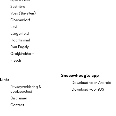
Alpe d'Huez
Sestrière
Voss (Bavallen)
Oberaudorf
Levi
Längenfeld
Hochkrimml
Piau Engaly
Großkirchheim
Fiesch
Sneeuwhoogte app
Links
Download voor Android
Privacyverklaring &
Download voor iOS
cookiebeleid
Disclaimer
Contact