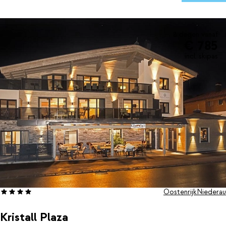
8 dagen vanaf
€ 785
incl. skipas
Oostenrijk
Niederau
Kristall Plaza