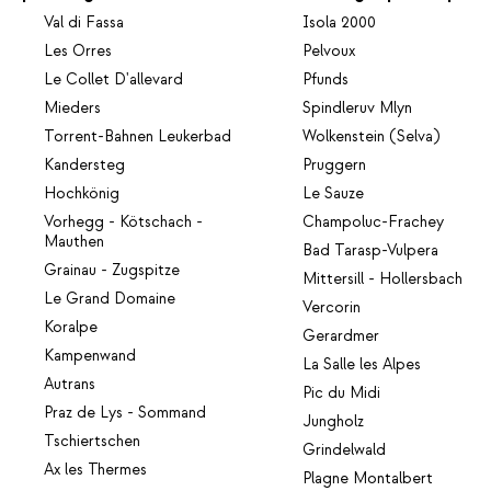
Val di Fassa
Isola 2000
Les Orres
Pelvoux
Le Collet D'allevard
Pfunds
Mieders
Spindleruv Mlyn
Torrent-Bahnen Leukerbad
Wolkenstein (Selva)
Kandersteg
Pruggern
Hochkönig
Le Sauze
Vorhegg - Kötschach -
Champoluc-Frachey
Mauthen
Bad Tarasp-Vulpera
Grainau - Zugspitze
Mittersill - Hollersbach
Le Grand Domaine
Vercorin
Koralpe
Gerardmer
Kampenwand
La Salle les Alpes
Autrans
Pic du Midi
Praz de Lys - Sommand
Jungholz
Tschiertschen
Grindelwald
Ax les Thermes
Plagne Montalbert