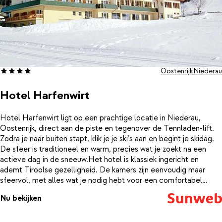
Oostenrijk
Niederau
Hotel Harfenwirt
Hotel Harfenwirt ligt op een prachtige locatie in Niederau,
Oostenrijk, direct aan de piste en tegenover de Tennladen-lift.
Zodra je naar buiten stapt, klik je je ski’s aan en begint je skidag.
De sfeer is traditioneel en warm, precies wat je zoekt na een
actieve dag in de sneeuw.Het hotel is klassiek ingericht en
ademt Tiroolse gezelligheid. De kamers zijn eenvoudig maar
sfeervol, met alles wat je nodig hebt voor een comfortabel
verblijf. Een deel van de kamers, waaronder de 2-persoonskamer
Nu bekijken
type A, bevindt zich in het bijgebouw. Na het skiën is het fijn
ontspannen in het wellnesscentrum, waar je je spieren weer