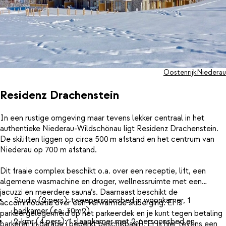
Oostenrijk
Niederau
Residenz Drachenstein
In een rustige omgeving maar tevens lekker centraal in het
authentieke Niederau‑Wildschönau ligt Residenz Drachenstein.
De skiliften liggen op circa 500 m afstand en het centrum van
Niederau op 700 m afstand.
Dit fraaie complex beschikt o.a. over een receptie, lift, een
algemene wasmachine en droger, wellnessruimte met een
jacuzzi en meerdere sauna’s. Daarnaast beschikt de
Studio (2 pers): tweepersoonsbed in woonkamer, 1
accommodatie over een verwarmde skiberging. Er is
badkamer (ca. 30m2)
parkeergelegenheid op het parkeerdek en je kunt tegen betaling
2-kmr (4 pers): 1 slaapkamer met 2-persoonsbed en
parkeren in garage (beperkt beschikbaar). Er is hier tevens een