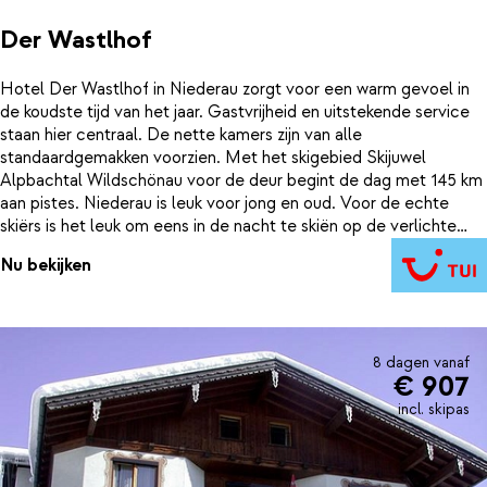
Der Wastlhof
Hotel Der Wastlhof in Niederau zorgt voor een warm gevoel in
de koudste tijd van het jaar. Gastvrijheid en uitstekende service
staan hier centraal. De nette kamers zijn van alle
standaardgemakken voorzien. Met het skigebied Skijuwel
Alpbachtal Wildschönau voor de deur begint de dag met 145 km
aan pistes. Niederau is leuk voor jong en oud. Voor de echte
skiërs is het leuk om eens in de nacht te skiën op de verlichte
pistes. Daarnaast zijn er leuke winteractiviteiten te doen zoals
Nu bekijken
rodelen, curling en schaatsen. De wellness in dit hotel wil je niet
missen na een lange dag in de sneeuw. En na het ontspannen in
de wellness is het genieten van het uitgebreide diner. Weer een
geslaagde dag...
8 dagen vanaf
€ 907
incl. skipas