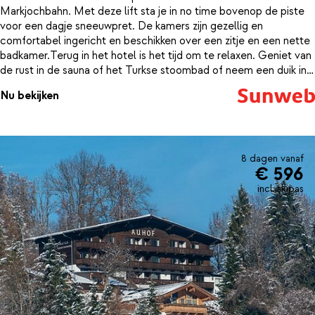
Markjochbahn. Met deze lift sta je in no time bovenop de piste
voor een dagje sneeuwpret. De kamers zijn gezellig en
comfortabel ingericht en beschikken over een zitje en een nette
badkamer.Terug in het hotel is het tijd om te relaxen. Geniet van
de rust in de sauna of het Turkse stoombad of neem een duik in
het verwarmde buitenzwembad. Heerlijk om de volgende dag
Nu bekijken
weer uitgerust de piste op te gaan. Het vriendelijke personeel
zorgt voor een goede sfeer en biedt een uitstekende service.
8 dagen vanaf
€ 596
incl. skipas