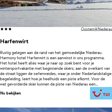
Oostenrijk
Niederau
Harfenwirt
Rustig gelegen aan de rand van het gemoedelijke Niederau.
Harmony hotel Harfenwirt is een aanwinst in ons programma.
Het hotel heeft alles waar je naar op zoek bent voor je
wintersportvakantie met beginnende skiërs; aan de overkant van
de straat liggen de oefenweides, waar je onder Nederlandstalige
begeleiding, leert hoe je heelhuids een piste afkomt. Voor de
wat gevorderde skiër kunnen de piste van Niederau een
uitdaging zijn, er zitten een paar flinke steile tussen. Je kunt ook
Nu bekijken
uitwijken naar het skigebied van de Kitzbühler Alpen (let wel;
deze skipas is niet bij in de prijs inbegrepen). En dan het hotel,
daar is het goed toeven! Met een zwembad en sauna, maar ook
deelname aan een winterwandeling en gratis gebruik van