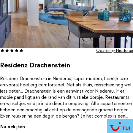
Oostenrijk
Niederau
Residenz Drachenstein
Residenz Drachenstein in Niederau, super modern, heerlijk luxe
en vooral heel erg comfortabel. Net als thuis, misschien nog wel
iets beter... Drachenstein is een aanwinst voor Niederau. Het
mooie pand ligt aan de rand van dit rustieke dorpje. Restaurants
en winkeltjes vind je in de directe omgeving. Alle appartementen
hebben een prachtig uitzicht op de omringende groene bergen.
Even relaxen na een dag in de bergen? In het complex is een
luxe wellnessgedeelte aanwezig met een jacuzzi, sauna's en een
Nu bekijken
rustruimte.