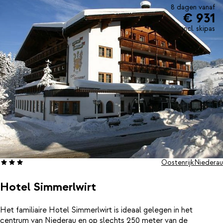
sneeuwschoenen zit bij de prijs in. Een prima deal voor een
8 dagen vanaf
€ 931
welverdiende vakantie.
incl. skipas
Oostenrijk
Niederau
Hotel Simmerlwirt
Het familiaire Hotel Simmerlwirt is ideaal gelegen in het
centrum van Niederau en op slechts 250 meter van de