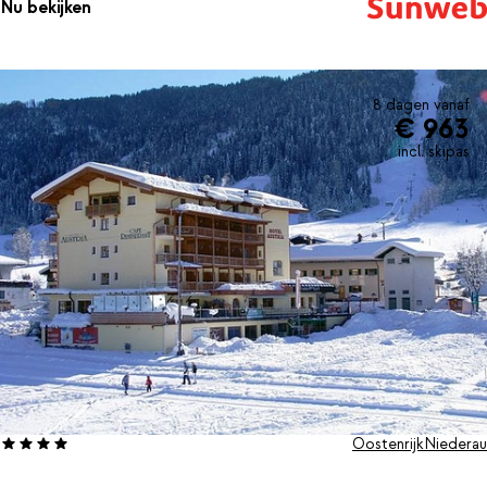
Nu bekijken
8 dagen vanaf
€ 963
incl. skipas
Oostenrijk
Niederau