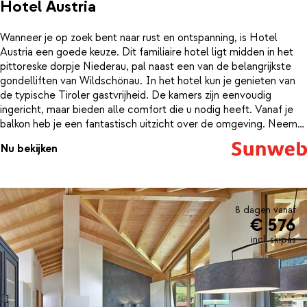
Hotel Austria
Wanneer je op zoek bent naar rust en ontspanning, is Hotel
Austria een goede keuze. Dit familiaire hotel ligt midden in het
pittoreske dorpje Niederau, pal naast een van de belangrijkste
gondelliften van Wildschönau. In het hotel kun je genieten van
de typische Tiroler gastvrijheid. De kamers zijn eenvoudig
ingericht, maar bieden alle comfort die u nodig heeft. Vanaf je
balkon heb je een fantastisch uitzicht over de omgeving. Neem
na een koude dag op de piste een duik in het binnenzwembad of
Nu bekijken
ontspan je spieren in de sauna en het stoombad. Een geweldige
ervaring is de wekelijkse sneeuwschoenwandeling of maak een
heuse winterwandeling onder begeleiding van een gids.
8 dagen vanaf
€ 576
incl. skipas