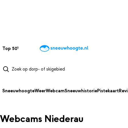
NAAR HOOFDINHOUD
Top 50
Webcams
Wintersportweer
Kaarten
Sneeuwverwacht
Sneeuwhoogte
Weer
Webcam
Sneeuwhistorie
Pistekaart
Rev
Webcams Niederau