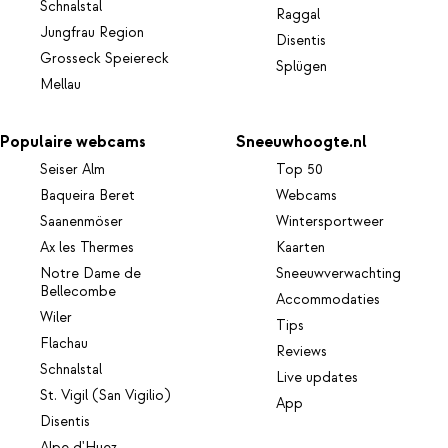
Schnalstal
Raggal
Jungfrau Region
Disentis
Grosseck Speiereck
Splügen
Mellau
Populaire webcams
Sneeuwhoogte.nl
Seiser Alm
Top 50
Baqueira Beret
Webcams
Saanenmöser
Wintersportweer
Ax les Thermes
Kaarten
Notre Dame de
Sneeuwverwachting
Bellecombe
Accommodaties
Wiler
Tips
Flachau
Reviews
Schnalstal
Live updates
St. Vigil (San Vigilio)
App
Disentis