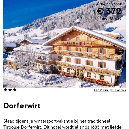
4 dagen vanaf
€ 372
incl. skipas
Oostenrijk
Oberau
Dorferwirt
Slaap tijdens je wintersportvakantie bij het traditioneel
Tiroolse Dorferwirt. Dit hotel wordt al sinds 1685 met liefde