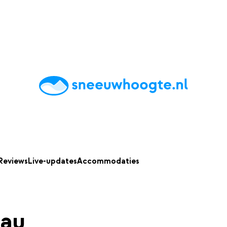
chting
Accommodaties
Tips
Reviews
Live updates
App
Reviews
Live-updates
Accommodaties
au