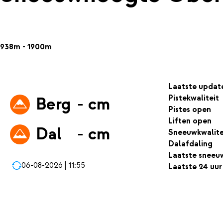
938m - 1900m
Laatste updat
Pistekwaliteit
Berg
- cm
Pistes open
Liften open
Dal
- cm
Sneeuwkwalite
Dalafdaling
Laatste sneeu
06-08-2026 | 11:55
Laatste 24 uur