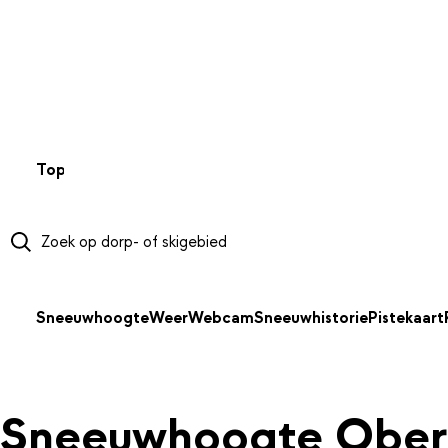
NAAR HOOFDINHOUD
Top 50
Webcams
Wintersportweer
Kaarten
Sneeuwverwa
Sneeuwhoogte
Weer
Webcam
Sneeuwhistorie
Pistekaart
Sneeuwhoogte Ober