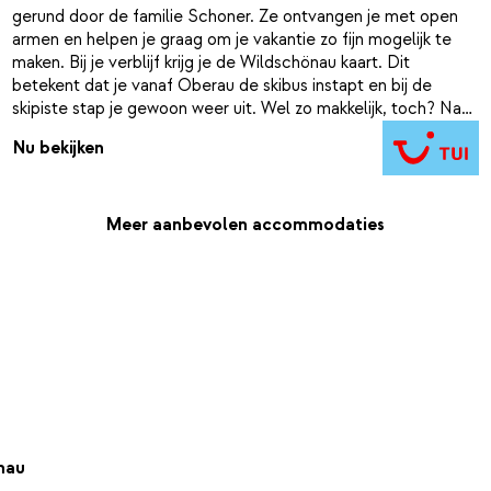
gerund door de familie Schoner. Ze ontvangen je met open
armen en helpen je graag om je vakantie zo fijn mogelijk te
maken. Bij je verblijf krijg je de Wildschönau kaart. Dit
betekent dat je vanaf Oberau de skibus instapt en bij de
skipiste stap je gewoon weer uit. Wel zo makkelijk, toch? Na
een dag op de piste kom je terug bij dit kleinschalige 3-
Nu bekijken
sterrenhotel. Na al die inspanning heb je wel trek gekregen.
Gelukkig is je verblijf bij Dorferwirt op basis van halfpension.
Dus je schuift gewoon aan bij het diner, waar de regionale
gerechten op je wachten.
Meer aanbevolen accommodaties
nau