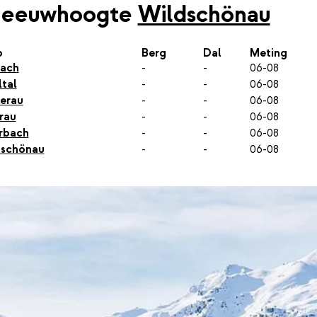
neeuwhoogte
Wildschönau
p
Berg
Dal
Meting
fach
-
-
06-08
tal
-
-
06-08
erau
-
-
06-08
rau
-
-
06-08
rbach
-
-
06-08
dschönau
-
-
06-08