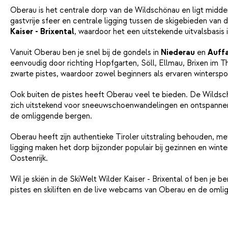
Oberau is het centrale dorp van de Wildschönau en ligt midden
gastvrije sfeer en centrale ligging tussen de skigebieden van 
Kaiser - Brixental
, waardoor het een uitstekende uitvalsbasis 
Vanuit Oberau ben je snel bij de gondels in
Niederau
en
Auff
eenvoudig door richting Hopfgarten, Söll, Ellmau, Brixen im 
zwarte pistes, waardoor zowel beginners als ervaren winterspo
Ook buiten de pistes heeft Oberau veel te bieden. De Wildsch
zich uitstekend voor sneeuwschoenwandelingen en ontspannen
de omliggende bergen.
Oberau heeft zijn authentieke Tiroler uitstraling behouden, m
ligging maken het dorp bijzonder populair bij gezinnen en win
Oostenrijk.
Wil je skiën in de SkiWelt Wilder Kaiser - Brixental of ben 
pistes en skiliften en de live webcams van Oberau en de omli