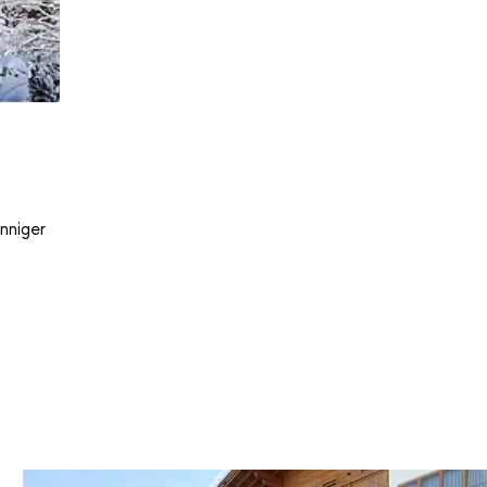
nniger