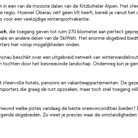
 in een van de mooiste dalen van de Kitzbüheler Alpen. Het sfeerv
de regio. Hoewel Oberau zelf geen lift heeft, bereik je vanuit he
is voor een veelzijdige wintersportvakantie.
ach
, die toegang geven tot ruim 270 kilometer aan perfect geprep
Thale en andere delen van de SkiWelt. Het enorme skigebied biedt
rters hier volop mogelijkheden vinden.
önau beschikt over een uitgebreid netwerk van winterwandelroute
 tochten door het besneeuwde landschap. Onderweg kun je geniet
et sfeervolle hotels, pensions en vakantieappartementen. De gezel
tersporters die graag de rust opzoeken, maar toch snel toegang w
je benieuwd welke pistes vandaag de beste sneeuwcondities biede
ggende skigebieden. Zo weet je precies waar de omstandigheden op