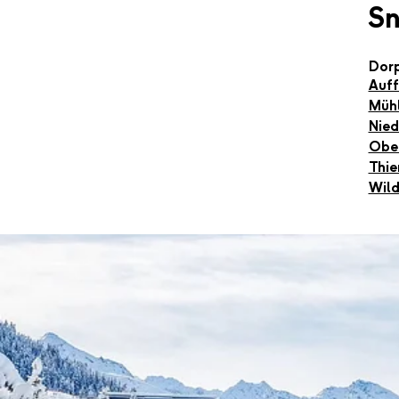
S
Dor
Auf
Mühl
Nied
Obe
Thie
Wil