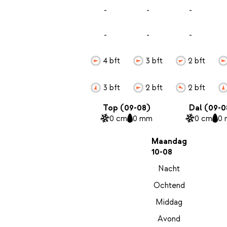
-
-
-
-
-
-
4 bft
3 bft
2 bft
3 bft
2 bft
2 bft
Top (09-08)
Dal (09-0
0 cm
0 mm
0 cm
0
Maandag
10-08
Nacht
Ochtend
Middag
Avond