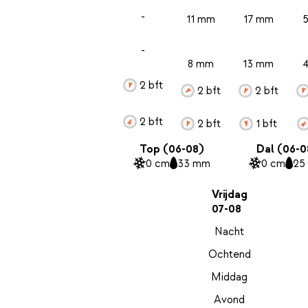
-
11 mm
17 mm
-
8 mm
13 mm
2 bft
2 bft
2 bft
2 bft
2 bft
1 bft
Top (06-08)
Dal (06-0
0 cm
33 mm
0 cm
25
Vrijdag
07-08
Nacht
Ochtend
Middag
Avond