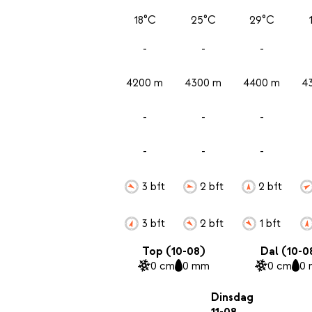
18°C
25°C
29°C
-
-
-
4200 m
4300 m
4400 m
4
-
-
-
-
-
-
3 bft
2 bft
2 bft
3 bft
2 bft
1 bft
Top (10-08)
Dal (10-0
0 cm
0 mm
0 cm
0
Dinsdag