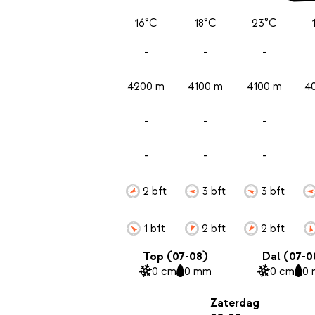
16°C
18°C
23°C
-
-
-
4200 m
4100 m
4100 m
4
-
-
-
-
-
-
2 bft
3 bft
3 bft
1 bft
2 bft
2 bft
Top (07-08)
Dal (07-0
0 cm
0 mm
0 cm
0
Zaterdag