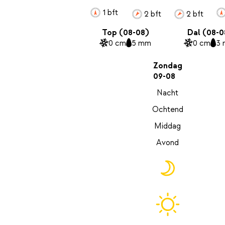
1 bft
2 bft
2 bft
Top (08-08)
Dal (08-0
0 cm
5 mm
0 cm
3
Zondag
09-08
Nacht
Ochtend
Middag
Avond