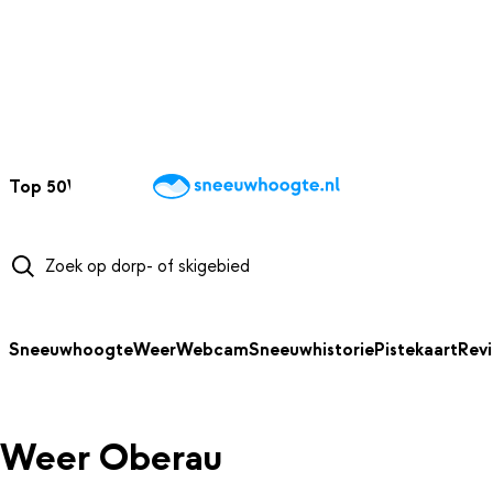
NAAR HOOFDINHOUD
Top 50
Webcams
Wintersportweer
Kaarten
Sneeuwverwacht
Sneeuwhoogte
Weer
Webcam
Sneeuwhistorie
Pistekaart
Rev
Weer Oberau