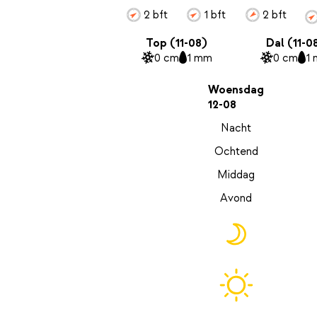
2 bft
1 bft
2 bft
Top (11-08)
Dal (11-0
0 cm
1 mm
0 cm
1
Woensdag
12-08
Nacht
Ochtend
Middag
Avond