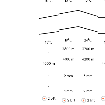
13°C
16°C
10°C
19°C
24°C
15°C
3600 m
3700 m
-
4100 m
4200 m
4000 m
4
-
2 mm
3 mm
-
1 mm
2 mm
2 bft
2 bft
2 bft