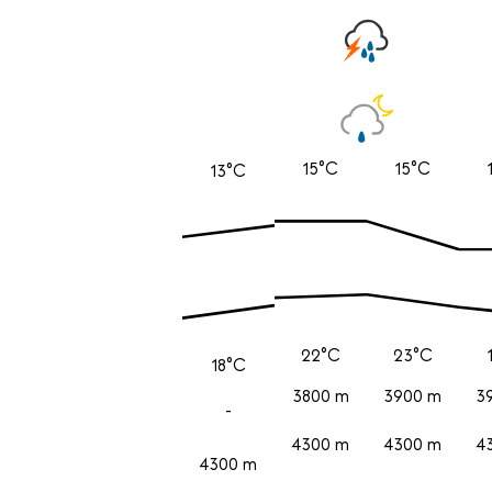
15°C
15°C
13°C
22°C
23°C
18°C
3800 m
3900 m
3
-
4300 m
4300 m
4
4300 m