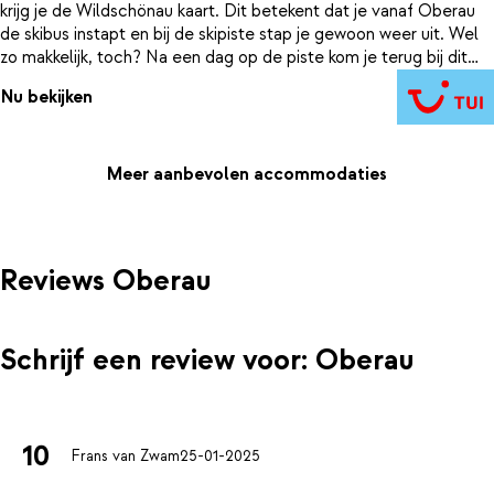
krijg je de Wildschönau kaart. Dit betekent dat je vanaf Oberau
de skibus instapt en bij de skipiste stap je gewoon weer uit. Wel
zo makkelijk, toch? Na een dag op de piste kom je terug bij dit
kleinschalige 3-sterrenhotel. Na al die inspanning heb je wel trek
Nu bekijken
gekregen. Gelukkig is je verblijf bij Dorferwirt op basis van
halfpension. Dus je schuift gewoon aan bij het diner, waar de
regionale gerechten op je wachten.
Meer aanbevolen accommodaties
Reviews Oberau
Schrijf een review voor: Oberau
10
Frans van Zwam
25-01-2025