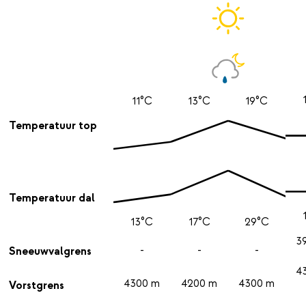
11°C
13°C
19°C
Temperatuur top
Temperatuur dal
13°C
17°C
29°C
3
-
-
-
Sneeuwvalgrens
4
4300 m
4200 m
4300 m
Vorstgrens