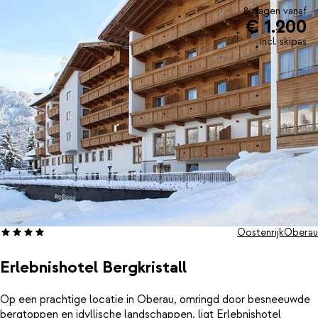
8 dagen vanaf
€ 1.200
incl. skipas
Oostenrijk
Oberau
Erlebnishotel Bergkristall
Op een prachtige locatie in Oberau, omringd door besneeuwde
bergtoppen en idyllische landschappen, ligt Erlebnishotel