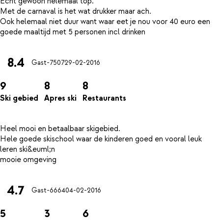
Echt gewoon helemaal top.
Met de carnaval is het wat drukker maar ach.
Ook helemaal niet duur want waar eet je nou voor 40 euro een
8.4
Gast-7507
29-02-2016
9
8
8
Ski gebied
Apres ski
Restaurants
Heel mooi en betaalbaar skigebied.
Hele goede skischool waar de kinderen goed en vooral leuk
leren ski&euml;n
4.7
Gast-6664
04-02-2016
5
3
6