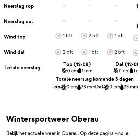
-
-
-
Neerslag top
-
-
-
Neerslag dal
1 bft
2 bft
1 bft
Wind top
2 bft
1 bft
2 bft
Wind dal
Top (12-08)
Dal (12-0
Totale neerslag
0 cm
1 mm
0 cm
1
Totale neerslag komende 5 dagen
Top
0 cm
38 mm
Dal
0 cm
28 mm
Wintersportweer Oberau
Bekijk het actuele weer in Oberau. Op deze pagina vind je