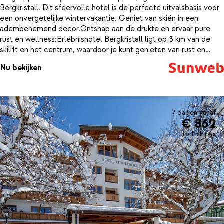
Bergkristall. Dit sfeervolle hotel is de perfecte uitvalsbasis voor
een onvergetelijke wintervakantie. Geniet van skiën in een
adembenemend decor.Ontsnap aan de drukte en ervaar pure
rust en wellness:Erlebnishotel Bergkristall ligt op 3 km van de
skilift en het centrum, waardoor je kunt genieten van rust en
privacy. Na een actieve dag op de piste kun je heerlijk
Nu bekijken
ontspannen in de uitgebreide wellnessfaciliteiten van het hotel.
Dompel jezelf onder in de verwarmende sauna, geniet van een
bubbelbad in de jacuzzi of laat je masseren door een ervaren
masseur. In het restaurant van het hotel geniet je van heerlijke
Oostenrijkse specialiteiten, bereid met verse, lokale producten.
7 dagen vanaf
€ 862
incl. skipas