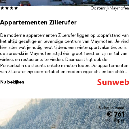
Oostenrijk
Mayrhofen
Appartementen Zillerufer
De moderne appartementen Zillerufer liggen op loopafstand van
het altijd gezellige en levendige centrum van Mayrhofen. Je vind
hier alles wat je nodig hebt tijdens een wintersportvakantie, zo is
de après-ski in Mayrhofen altijd één groot feest en zijn er tal van
winkels en restaurants te vinden. Daarnaast ligt ook de
Penkenbahn op slechts enkele minuten lopen.De appartementen
van Zillerufer zijn comfortabel en modern ingericht en beschikken
over een woonkamer/keuken, slaapkamer en badkamer en een
Nu bekijken
balkon met prachtig uitzicht op de omgeving.Na het skiën, kun je
je uitleven in de Icebar, de Brück ’n Stadl of een heerlijk terrasje
pakken in het centrum om daarna een lekkere maaltijd te
bereiden in je eigen appartement, maar je kunt natuurlijk ook een
van de vele restaurants in het centrum uitproberen of een pizza
8 dagen vanaf
€ 761
afhalen.
incl. skipas