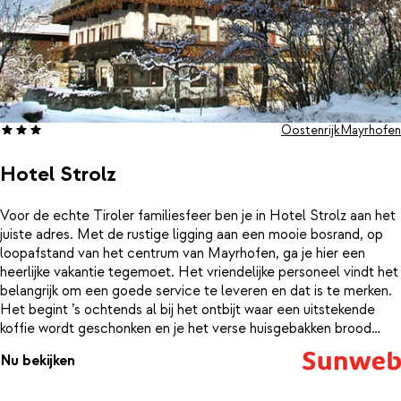
Oostenrijk
Mayrhofen
Hotel Strolz
Voor de echte Tiroler familiesfeer ben je in Hotel Strolz aan het
juiste adres. Met de rustige ligging aan een mooie bosrand, op
loopafstand van het centrum van Mayrhofen, ga je hier een
heerlijke vakantie tegemoet. Het vriendelijke personeel vindt het
belangrijk om een goede service te leveren en dat is te merken.
Het begint ’s ochtends al bij het ontbijt waar een uitstekende
koffie wordt geschonken en je het verse huisgebakken brood
geserveerd krijgt. Voor ’s middags op het zonneterras of bij het
Nu bekijken
diner kun je een mooie fles kiezen uit de eigen wijnkelder van het
hotel. Ook in de lobby zit je goed met een drankje in de hand, de