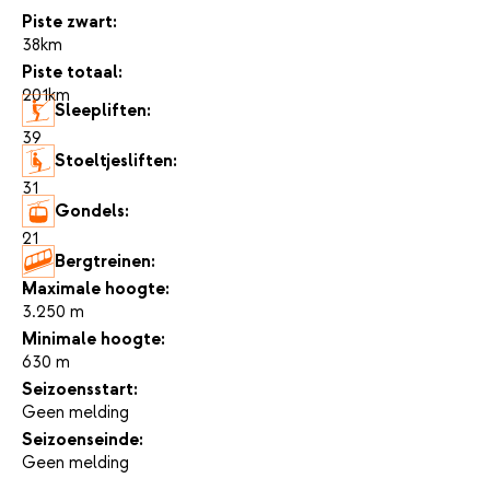
Piste zwart:
38km
Piste totaal:
201km
Sleepliften:
39
Stoeltjesliften:
31
Gondels:
21
Bergtreinen:
-
Maximale hoogte:
3.250 m
Minimale hoogte:
630 m
Seizoensstart:
Geen melding
Seizoenseinde:
Geen melding