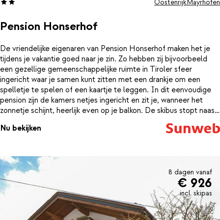
Oostenrijk
Mayrhofen
glas wijn.
Pension Honserhof
De vriendelijke eigenaren van Pension Honserhof maken het je
tijdens je vakantie goed naar je zin. Zo hebben zij bijvoorbeeld
een gezellige gemeenschappelijke ruimte in Tiroler sfeer
ingericht waar je samen kunt zitten met een drankje om een
spelletje te spelen of een kaartje te leggen. In dit eenvoudige
pension zijn de kamers netjes ingericht en zit je, wanneer het
zonnetje schijnt, heerlijk even op je balkon. De skibus stopt naast
de deur, maar wanneer je met de auto naar de skilift bent
Nu bekijken
gereden dan kunt je ’s middags weer gemakkelijk op je plek bij
het pension parkeren. Je materiaal berg je op in de skiberging,
klaar voor gebruik de volgende dag op de pistes van het Zillertal.
Voor een goede prijs-kwaliteitverhouding en een rustig gelegen
pension kies je voor Pension Honserhof.
8 dagen vanaf
€ 926
incl. skipas