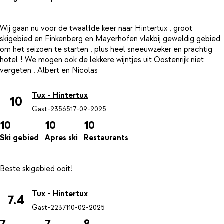
Wij gaan nu voor de twaalfde keer naar Hintertux , groot
skigebied en Finkenberg en Mayerhofen vlakbij geweldig gebied
om het seizoen te starten , plus heel sneeuwzeker en prachtig
hotel ! We mogen ook de lekkere wijntjes uit Oostenrijk niet
Tux - Hintertux
10
Gast-23565
17-09-2025
10
10
10
Ski gebied
Apres ski
Restaurants
Tux - Hintertux
7.4
Gast-22371
10-02-2025
7
7
8