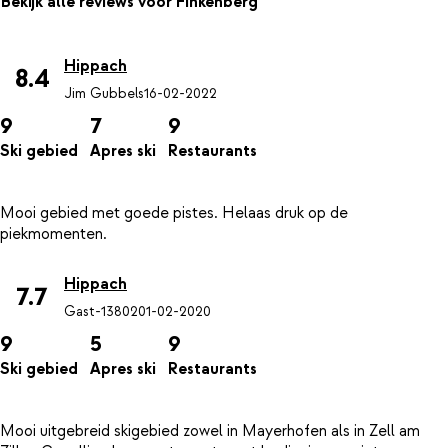
Bekijk alle reviews voor Finkenberg
Hippach
8.4
Jim Gubbels
16-02-2022
9
7
9
Ski gebied
Apres ski
Restaurants
Mooi gebied met goede pistes. Helaas druk op de
Hippach
7.7
Gast-13802
01-02-2020
9
5
9
Ski gebied
Apres ski
Restaurants
Mooi uitgebreid skigebied zowel in Mayerhofen als in Zell am