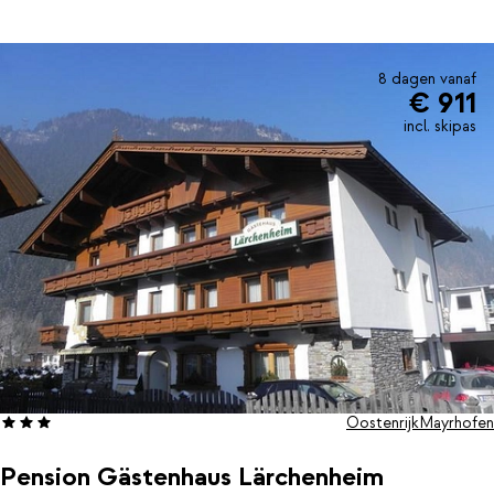
8 dagen vanaf
€ 911
incl. skipas
Oostenrijk
Mayrhofen
Pension Gästenhaus Lärchenheim