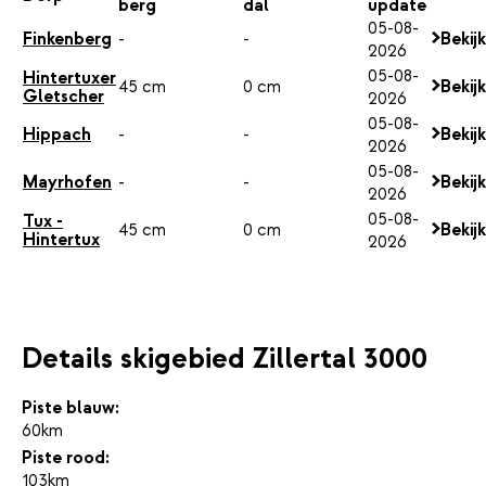
berg
dal
update
05-08-
Finkenberg
-
-
Bekij
2026
05-08-
Hintertuxer
45 cm
0 cm
Bekij
Gletscher
2026
05-08-
Hippach
-
-
Bekij
2026
05-08-
Mayrhofen
-
-
Bekij
2026
05-08-
Tux -
45 cm
0 cm
Bekij
Hintertux
2026
Details skigebied Zillertal 3000
Piste blauw:
60km
Piste rood:
103km