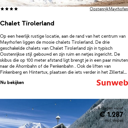
Oostenrijk
Mayrhofen
Chalet Tirolerland
Op een heerlijk rustige locatie, aan de rand van het centrum van
Mayrhofen liggen de mooie chalets Tirolerland. De drie
geschakelde chalets van Chalet Tirolerland zijn in typisch
Oostenrijkse stijl gebouwd en zijn ruim en netjes ingericht. De
skibus die op 100 meter afstand ligt brengt je in een paar minuten
naar de Ahornbahn of de Penkenbahn . Ook de liften van
Finkenberg en Hintertux, plaatsen die iets verder in het Zillertal
liggen, zijn snel te bereiken met de skibus. Wil je skiën in Zell am
Nu bekijken
Ziller of Kaltenbach? Neem dan eens de Zillertalbahn (trein) die
je op vertoon van je skipas gratis kunt nemen. Direct naast de
chalets vind je een grote supermarkt (Mpreis) met een aparte
bakkerij. Hier kun je je dagelijkse boodschappen doen en ’s
morgens de lekkerste verse broodjes voor het ontbijt kopen. Na
8 dagen vanaf
€ 1.287
een mooie dag op de lange latten kun je lekker behaaglijk in de
woonkamer van je chalet relaxen of de bruisende après-ski in het
incl. skipas
centrum van Mayrhofen induiken.