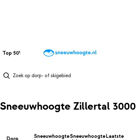
NAAR HOOFDINHOUD
Top 50
Webcams
Wintersportweer
Kaarten
Sneeuwverwacht
Sneeuwhoogte Zillertal 3000
Sneeuwhoogte
Sneeuwhoogte
Laatste
Dorp