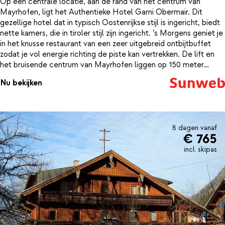
Op een centrale locatie, aan de rand van het centrum van
Mayrhofen, ligt het Authentieke Hotel Garni Obermair. Dit
gezellige hotel dat in typisch Oostenrijkse stijl is ingericht, biedt
nette kamers, die in tiroler stijl zijn ingericht. ’s Morgens geniet je
in het knusse restaurant van een zeer uitgebreid ontbijtbuffet
zodat je vol energie richting de piste kan vertrekken. De lift en
het bruisende centrum van Mayrhofen liggen op 150 meter
afstand. De skibus, die je in enkele minuten naar de lift op het
Nu bekijken
station van de Zillertalbahn brengt, stopt op slechts 50 meter
afstand. Na het skiën, kun je lekker proosten in een van de après-
ski bars in het centrum. Zin in wat ontspanning? Hotel Garni
Obermair beschikt over een mooi verwarmd binnenzwembad,
waar je nog wat ontspannende baantjes kunt trekken. En in de
8 dagen vanaf
€ 765
sauna, bio-sauna of het Turks stoombad kun je je spieren weer
helemaal op laten warmen.
incl. skipas