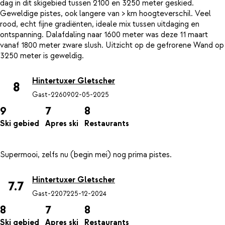
dag in dit skigebied tussen 2100 en 3250 meter geskied.
Geweldige pistes, ook langere van > km hoogteverschil. Veel
rood, echt fijne gradiënten, ideale mix tussen uitdaging en
ontspanning. Dalafdaling naar 1600 meter was deze 11 maart
vanaf 1800 meter zware slush. Uitzicht op de gefrorene Wand op
Hintertuxer Gletscher
8
Gast-22609
02-05-2025
9
7
8
Ski gebied
Apres ski
Restaurants
Hintertuxer Gletscher
7.7
Gast-22072
25-12-2024
8
7
8
Ski gebied
Apres ski
Restaurants