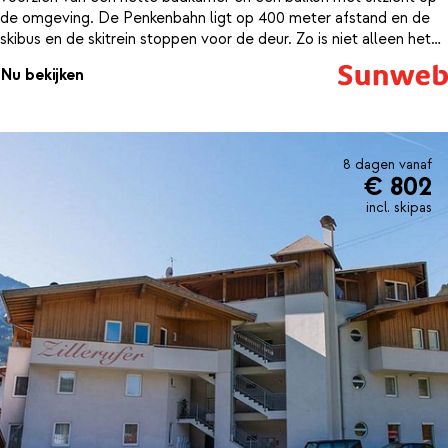
de omgeving. De Penkenbahn ligt op 400 meter afstand en de
skibus en de skitrein stoppen voor de deur. Zo is niet alleen het
skigebied van Mayrhofen gemakkelijk bereikbaar, maar ook de
Nu bekijken
andere gebieden van het Zillertal. Kom na een lekkere dag op de
piste heerlijk bij in de spa van Landhaus Carla. Je vindt hier
allerlei fijne wellness faciliteiten: van een Finse sauna en een
stoombad tot een hot tub, maar ook een infraroodcabine.
8 dagen vanaf
€ 802
incl. skipas