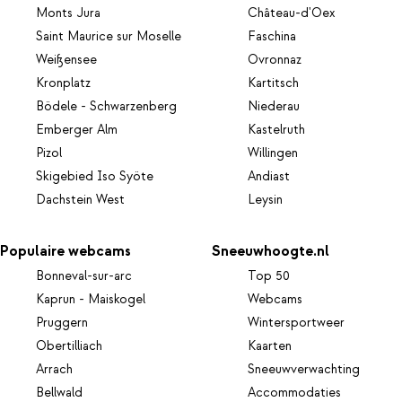
Monts Jura
Château-d'Oex
Saint Maurice sur Moselle
Faschina
Weißensee
Ovronnaz
Kronplatz
Kartitsch
Bödele - Schwarzenberg
Niederau
Emberger Alm
Kastelruth
Pizol
Willingen
Skigebied Iso Syöte
Andiast
Dachstein West
Leysin
Populaire webcams
Sneeuwhoogte.nl
Bonneval-sur-arc
Top 50
Kaprun - Maiskogel
Webcams
Pruggern
Wintersportweer
Obertilliach
Kaarten
Arrach
Sneeuwverwachting
Bellwald
Accommodaties