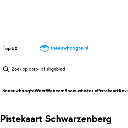
NAAR HOOFDINHOUD
Top 50
Webcams
Wintersportweer
Kaarten
Sneeuwverwacht
Sneeuwhoogte
Weer
Webcam
Sneeuwhistorie
Pistekaart
Rev
Pistekaart Schwarzenberg