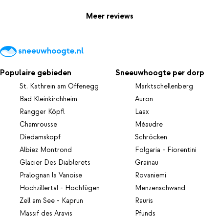
Meer reviews
Populaire gebieden
Sneeuwhoogte per dorp
St. Kathrein am Offenegg
Marktschellenberg
Bad Kleinkirchheim
Auron
Rangger Köpfl
Laax
Chamrousse
Méaudre
Diedamskopf
Schröcken
Albiez Montrond
Folgaria - Fiorentini
Glacier Des Diablerets
Grainau
Pralognan la Vanoise
Rovaniemi
Hochzillertal - Hochfügen
Menzenschwand
Zell am See - Kaprun
Rauris
Massif des Aravis
Pfunds