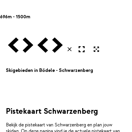
696m - 1500m
Vorige
Volgende
Vorige
Volgende
Open in volledig scherm
Uitvergroten
Sluiten
Skigebieden in Bödele - Schwarzenberg
Pistekaart Schwarzenberg
Bekijk de pistekaart van Schwarzenberg en plan jouw
skidag. Op deze pagina vind je de actuele pistekaart van