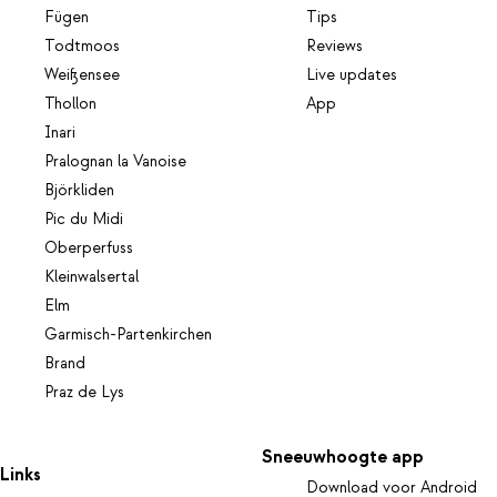
Fügen
Tips
Todtmoos
Reviews
Weißensee
Live updates
Thollon
App
Inari
Pralognan la Vanoise
Björkliden
Pic du Midi
Oberperfuss
Kleinwalsertal
Elm
Garmisch-Partenkirchen
Brand
Praz de Lys
Sneeuwhoogte app
Links
Download voor Android