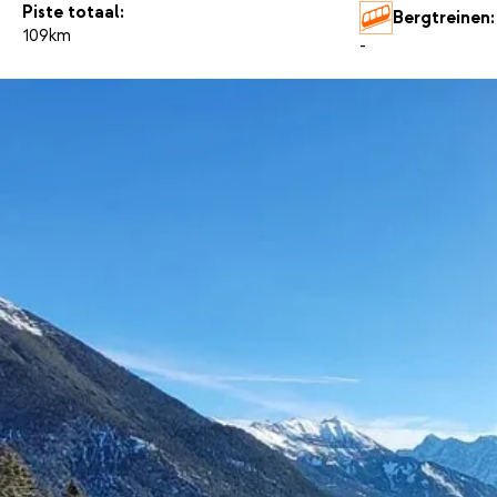
Piste totaal:
Bergtreinen:
109km
-