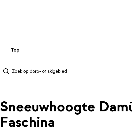
NAAR HOOFDINHOUD
Top 50
Webcams
Wintersportweer
Kaarten
Sneeuwverwa
Sneeuwhoogte Damül
Faschina