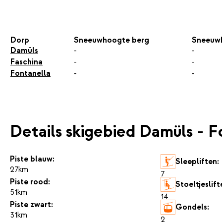
Dorp
Sneeuwhoogte berg
Sneeuw
Damüls
-
-
Faschina
-
-
Fontanella
-
-
Details skigebied Damüls - F
Piste blauw:
Sleepliften:
27km
7
Piste rood:
Stoeltjeslift
51km
14
Piste zwart:
Gondels:
31km
2