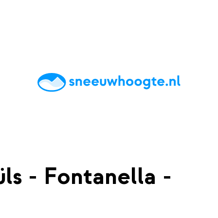
chting
Accommodaties
Tips
Reviews
Live updates
App
s - Fontanella -