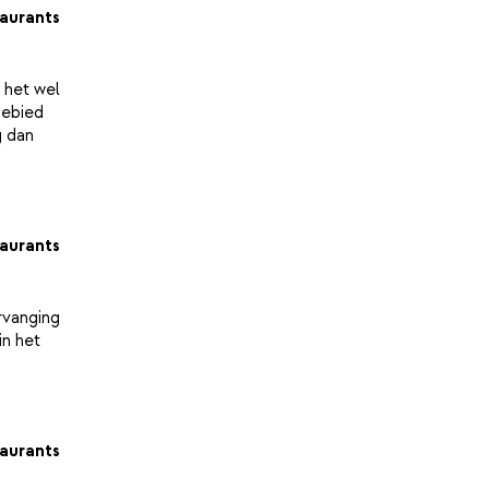
aurants
 het wel
gebied
g dan
aurants
rvanging
in het
aurants