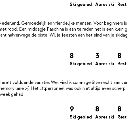
Ski gebied
Apres ski
Rest
 Nederland. Gemoedelijk en vriendelijke mensen. Voor beginners is
et rood. Een middagje Faschina is aan te raden het is een klein 
ant halverwege de piste. Wil je feesten aan het eind van je skida
8
3
8
Ski gebied
Apres ski
Rest
heeft voldoende variatie. Wel vind ik sommige liften echt aan ve
 memory lane :-) Het liftpersoneel was ook niet altijd even scherp 
9
8
8
Ski gebied
Apres ski
Rest