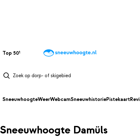
NAAR HOOFDINHOUD
Top 50
Webcams
Wintersportweer
Kaarten
Sneeuwverwacht
Sneeuwhoogte
Weer
Webcam
Sneeuwhistorie
Pistekaart
Rev
Sneeuwhoogte Damüls