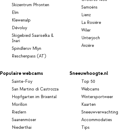
Skizentrum Pfronten
Samoëns
Elm
Lienz
Klewenalp
La Rosière
Dévoluy
Wiler
Skigebied Saariselka &
Unterjoch
Inari
Anzère
Spindleruv Mlyn
Reschenpass (AT)
Populaire webcams
Sneeuwhoogte.nl
Sainte-Foy
Top 50
San Martino di Castrozza
Webcams
Hopfgarten im Brixental
Wintersportweer
Morillon
Kaarten
Riezlern
Sneeuwverwachting
Saanenmöser
Accommodaties
Niederthai
Tips