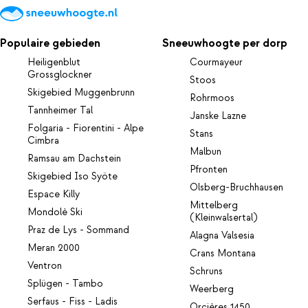
Populaire gebieden
Sneeuwhoogte per dorp
Heiligenblut
Courmayeur
Grossglockner
Stoos
Skigebied Muggenbrunn
Rohrmoos
Tannheimer Tal
Janske Lazne
Folgaria - Fiorentini - Alpe
Stans
Cimbra
Malbun
Ramsau am Dachstein
Pfronten
Skigebied Iso Syöte
Olsberg-Bruchhausen
Espace Killy
Mittelberg
Mondolè Ski
(Kleinwalsertal)
Praz de Lys - Sommand
Alagna Valsesia
Meran 2000
Crans Montana
Ventron
Schruns
Splügen - Tambo
Weerberg
Serfaus - Fiss - Ladis
Orcières 1450