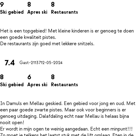
9
8
8
Ski gebied
Apres ski
Restaurants
Het is een topgebied! Met kleine kinderen is er genoeg te doen
een goede kwaliteit pistes.
7.4
Gast-21137
12-05-2024
8
6
8
Ski gebied
Apres ski
Restaurants
In Damuls en Mellau geskied. Een gebied voor jong en oud. Met
een paar goede zwarte pistes. Maar ook voor beginners is er
genoeg uitdaging. Dalafdaling echt naar Mellau is helaas bijna
nooit open!
Er wordt in mijn ogen te weinig aangedaan. Echt een minpunt!!!
Zo moet je telkens het laatst stuk met de lift omlaag. Eten in de