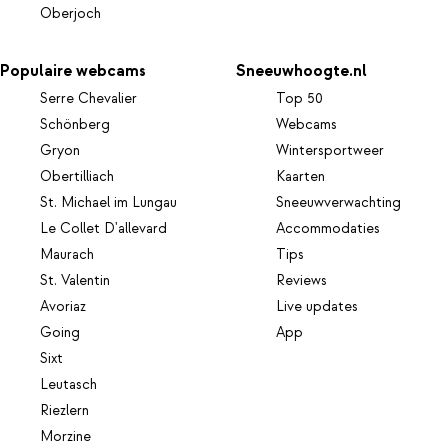
Oberjoch
Populaire webcams
Sneeuwhoogte.nl
Serre Chevalier
Top 50
Schönberg
Webcams
Gryon
Wintersportweer
Obertilliach
Kaarten
St. Michael im Lungau
Sneeuwverwachting
Le Collet D'allevard
Accommodaties
Maurach
Tips
St. Valentin
Reviews
Avoriaz
Live updates
Going
App
Sixt
Leutasch
Riezlern
Morzine