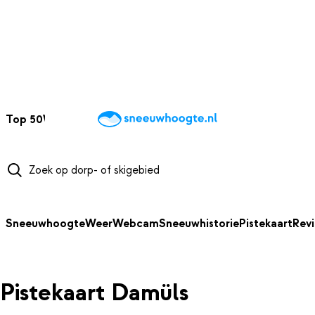
NAAR HOOFDINHOUD
Top 50
Webcams
Wintersportweer
Kaarten
Sneeuwverwacht
Sneeuwhoogte
Weer
Webcam
Sneeuwhistorie
Pistekaart
Rev
Pistekaart Damüls