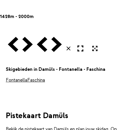
1428m - 2000m
Vorige
Volgende
Vorige
Volgende
Open in volledig scherm
Uitvergroten
Sluiten
Skigebieden in Damüls - Fontanella - Faschina
Fontanella
Faschina
Pistekaart Damüls
Bekijk de pistekaart van Damüls en plan jouw skidag. Op