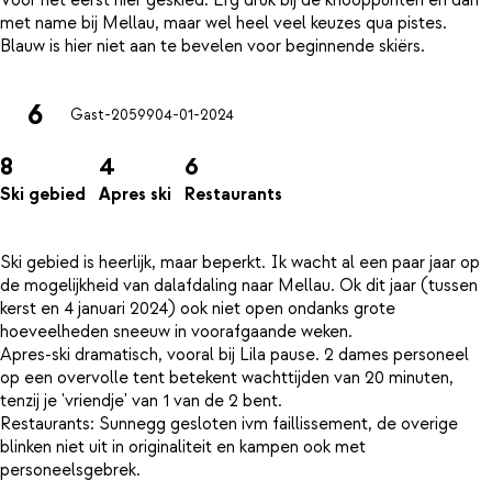
Voor het eerst hier geskied. Erg druk bij de knooppunten en dan
met name bij Mellau, maar wel heel veel keuzes qua pistes.
6
Gast-20599
04-01-2024
8
4
6
Ski gebied
Apres ski
Restaurants
Ski gebied is heerlijk, maar beperkt. Ik wacht al een paar jaar op
de mogelijkheid van dalafdaling naar Mellau. Ok dit jaar (tussen
kerst en 4 januari 2024) ook niet open ondanks grote
hoeveelheden sneeuw in voorafgaande weken.
Apres-ski dramatisch, vooral bij Lila pause. 2 dames personeel
op een overvolle tent betekent wachttijden van 20 minuten,
tenzij je 'vriendje' van 1 van de 2 bent.
Restaurants: Sunnegg gesloten ivm faillissement, de overige
blinken niet uit in originaliteit en kampen ook met