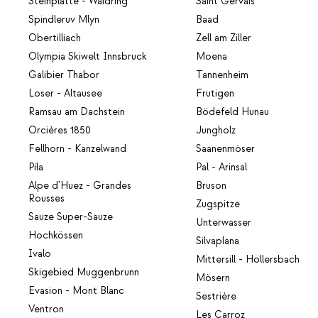
Steinplatte - Waidring
Saint Gervais
Spindleruv Mlyn
Baad
Obertilliach
Zell am Ziller
Olympia Skiwelt Innsbruck
Moena
Galibier Thabor
Tannenheim
Loser - Altausee
Frutigen
Ramsau am Dachstein
Bödefeld Hunau
Orcières 1850
Jungholz
Fellhorn - Kanzelwand
Saanenmöser
Pila
Pal - Arinsal
Alpe d'Huez - Grandes
Bruson
Rousses
Zugspitze
Sauze Super-Sauze
Unterwasser
Hochkössen
Silvaplana
Ivalo
Mittersill - Hollersbach
Skigebied Muggenbrunn
Mösern
Evasion - Mont Blanc
Sestrière
Ventron
Les Carroz