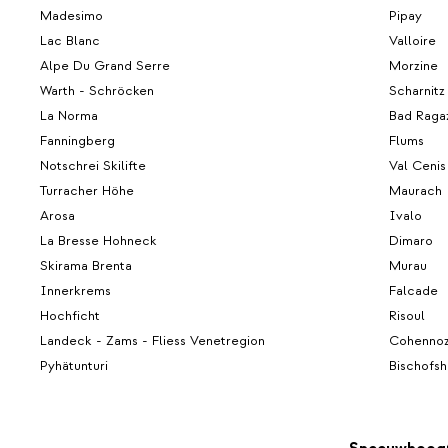
Madesimo
Pipay
Lac Blanc
Valloire
Alpe Du Grand Serre
Morzine
Warth - Schröcken
Scharnitz
La Norma
Bad Raga
Fanningberg
Flums
Notschrei Skilifte
Val Cenis
Turracher Höhe
Maurach
Arosa
Ivalo
La Bresse Hohneck
Dimaro
Skirama Brenta
Murau
Innerkrems
Falcade
Hochficht
Risoul
Landeck - Zams - Fliess Venetregion
Cohenno
Pyhätunturi
Bischofs