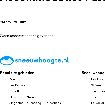
1145m - 2000m
Geen accommodaties gevonden.
Populaire gebieden
Sneeuwhoogt
Scuol
Les Praz
Les Rousses
Säfsen
Nebelhorn
Tannenbo
Skizentrum Pfronten
Itter
Skigebied Bolsterlang - Hörnerbahn
La Rosièr