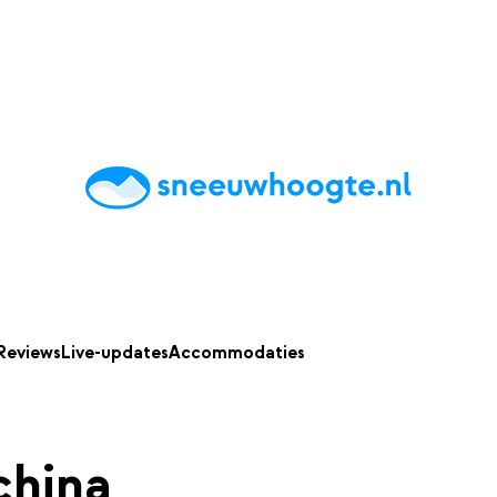
chting
Accommodaties
Tips
Reviews
Live updates
App
Reviews
Live-updates
Accommodaties
china