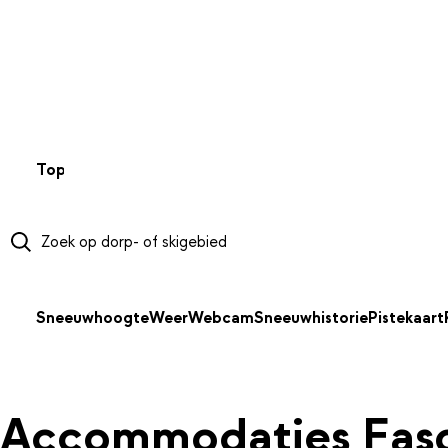
NAAR HOOFDINHOUD
Top 50
Webcams
Wintersportweer
Kaarten
Sneeuwverwa
Sneeuwhoogte
Weer
Webcam
Sneeuwhistorie
Pistekaart
Accommodaties Fas