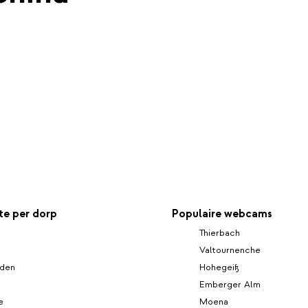
e per dorp
Populaire webcams
Thierbach
Valtournenche
den
Hohegeiß
Emberger Alm
e
Moena