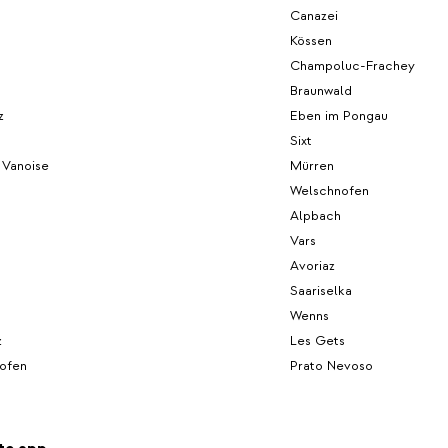
Canazei
Kössen
Champoluc-Frachey
Braunwald
z
Eben im Pongau
Sixt
 Vanoise
Mürren
Welschnofen
Alpbach
Vars
Avoriaz
Saariselka
Wenns
z
Les Gets
hofen
Prato Nevoso