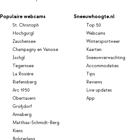
Populaire webcams
Sneeuwhoogte.nl
St. Christoph
Top 50
Hochgurgl
Webcams
Zauchensee
Wintersportweer
Champagny en Vanoise
Kaarten
Ischgl
Sneeuwverwachting
Tegernsee
Accommodaties
La Rosière
Tips
Riefensberg
Reviews
Arc 1950
Live updates
Obertauern
App
Großdorf
Annaberg
Matthias-Schmidt-Berg
Kiens
Bolsterlang