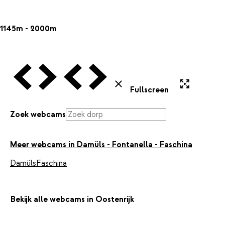
1145m - 2000m
Vorige Webcam
Volgende Webcam
Vorige Webcam
Volgende Webcam
Uitvergroten
Sluiten
Fullscreen
Zoek webcams
Meer webcams in Damüls - Fontanella - Faschina
Damüls
Faschina
Bekijk alle webcams in Oostenrijk