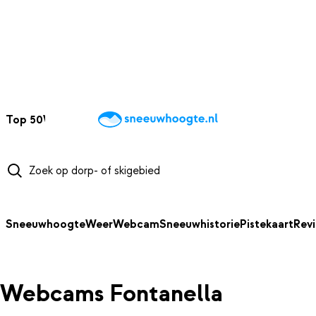
NAAR HOOFDINHOUD
Top 50
Webcams
Wintersportweer
Kaarten
Sneeuwverwacht
Sneeuwhoogte
Weer
Webcam
Sneeuwhistorie
Pistekaart
Rev
Webcams Fontanella