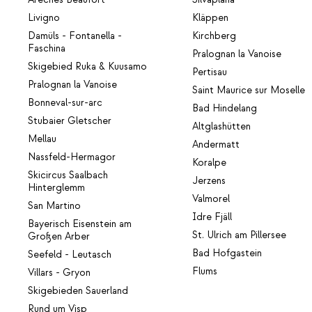
Livigno
Kläppen
Damüls - Fontanella -
Kirchberg
Faschina
Pralognan la Vanoise
Skigebied Ruka & Kuusamo
Pertisau
Pralognan la Vanoise
Saint Maurice sur Moselle
Bonneval-sur-arc
Bad Hindelang
Stubaier Gletscher
Altglashütten
Mellau
Andermatt
Nassfeld-Hermagor
Koralpe
Skicircus Saalbach
Jerzens
Hinterglemm
Valmorel
San Martino
Idre Fjäll
Bayerisch Eisenstein am
St. Ulrich am Pillersee
Großen Arber
Bad Hofgastein
Seefeld - Leutasch
Flums
Villars - Gryon
Skigebieden Sauerland
Rund um Visp