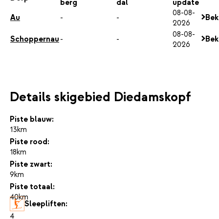
berg
dal
update
08-08-
Au
-
-
Bek
2026
08-08-
Schoppernau
-
-
Bek
2026
Details skigebied Diedamskopf
Piste blauw:
13km
Piste rood:
18km
Piste zwart:
9km
Piste totaal:
40km
Sleepliften:
4