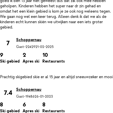
goed ik ben 13 jaar niet geweest dus dat zal ook mee hebben
geholpen. Kinderen hebben het super naar dr zin gehad en
omdat het een klein gebied is kom je ze ook nog weleens tegen.
We gaan nog wel een keer terug. Alleen denk ik dat we als de
kinderen echt kunnen skiën we uitwijken naar een iets groter
Schoppernau
7
Gast-22429
21-02-2025
9
2
10
Ski gebied
Apres ski
Restaurants
Schoppernau
7.4
Gast-19486
26-01-2023
8
6
8
Ski gebied
Apres ski
Restaurants