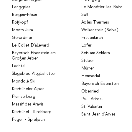
Lenggries
Le Monêtier-les-Bains
Bergün-Filisur
Söll
Roßkopf
Ax les Thermes
Monts Jura
Wolkenstein (Selva)
Gerardmer
Frauenkirch
Le Collet D'allevard
Lofer
Bayerisch Eisenstein am
Seis am Schlern
Großen Arber
Stuben
Lachtal
Mürren
Skigebied Altglashütten
Hemsedal
Mondolè Ski
Bayerisch Eisenstein
Kitzbüheler Alpen
Oberried
Flumserberg
Pal - Arinsal
Massif des Aravis
St. Valentin
Kitzbühel - Kirchberg
Saint Jean d'Arves
Fügen - Spieljoch