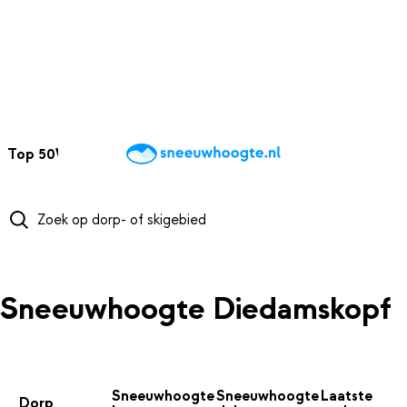
NAAR HOOFDINHOUD
Top 50
Webcams
Wintersportweer
Kaarten
Sneeuwverwacht
Sneeuwhoogte Diedamskopf
Sneeuwhoogte
Sneeuwhoogte
Laatste
Dorp