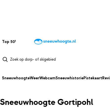
NAAR HOOFDINHOUD
Top 50
Webcams
Wintersportweer
Kaarten
Sneeuwverwacht
Sneeuwhoogte
Weer
Webcam
Sneeuwhistorie
Pistekaart
Rev
Sneeuwhoogte Gortipohl