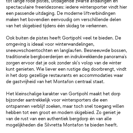
tot lange rode pistes, uitdagende zwarte afdalingen en
spectaculaire freeridezones: iedere wintersporter vindt hier
een passende uitdaging. De moderne liftverbindingen
maken het bovendien eenvoudig om verschillende delen
van het skigebied tijdens één skidag te verkennen.
Ook buiten de pistes heeft Gortipohl veel te bieden. De
omgeving is ideaal voor winterwandelingen,
sneeuwschoentochten en langlaufen. Besneeuwde bossen,
traditionele bergboerderijen en indrukwekkende panorama's
zorgen ervoor dat je ook zonder ski's volop van de winter
kunt genieten. Wie liever een rustige dag doorbrengt, vindt
in het dorp gezellige restaurants en accommodaties waar
de gastvrijheid van het Montafon centraal staat.
Het kleinschalige karakter van Gortipohl maakt het dorp
bijzonder aantrekkelijk voor wintersporters die een
ontspannen verblijf zoeken, maar toch snel toegang willen
hebben tot een groot en modern skigebied. Zo geniet je
van de rust van een authentiek bergdorp én van alle
mogelijkheden die Silvretta Montafon te bieden heeft.