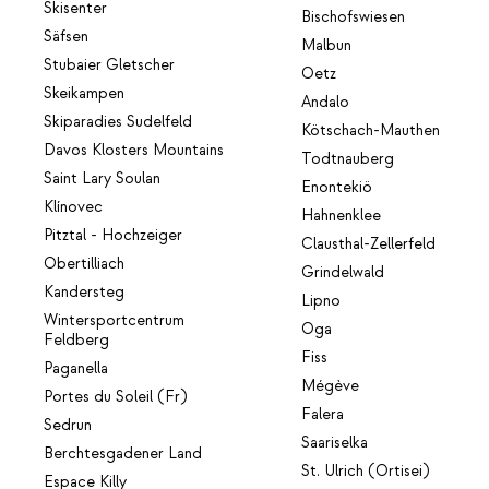
Skisenter
Bischofswiesen
Säfsen
Malbun
Stubaier Gletscher
Oetz
Skeikampen
Andalo
Skiparadies Sudelfeld
Kötschach-Mauthen
Davos Klosters Mountains
Todtnauberg
Saint Lary Soulan
Enontekiö
Klínovec
Hahnenklee
Pitztal - Hochzeiger
Clausthal-Zellerfeld
Obertilliach
Grindelwald
Kandersteg
Lipno
Wintersportcentrum
Oga
Feldberg
Fiss
Paganella
Mégève
Portes du Soleil (Fr)
Falera
Sedrun
Saariselka
Berchtesgadener Land
St. Ulrich (Ortisei)
Espace Killy