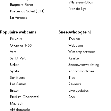
Villars-sur-Ollon
Baqueira Beret
Praz de Lys
Portes du Soleil (CH)
Le Vercors
Populaire webcams
Sneeuwhoogte.nl
Pelvoux
Top 50
Orcières 1450
Webcams
Vars
Wintersportweer
Sankt Veit
Kaarten
Unken
Sneeuwverwachting
Syöte
Accommodaties
Schlitters
Tips
Les Saisies
Reviews
Brixen
Live updates
Ried im Oberinntal
App
Maurach
Äkäslompolo