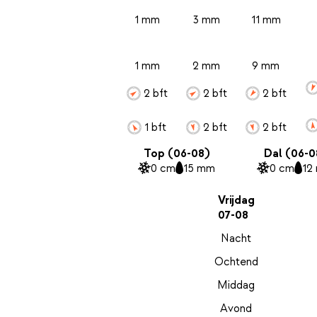
1 mm
3 mm
11 mm
1 mm
2 mm
9 mm
2 bft
2 bft
2 bft
1 bft
2 bft
2 bft
Top (06-08)
Dal (06-0
0 cm
15 mm
0 cm
12
Vrijdag
07-08
Nacht
Ochtend
Middag
Avond