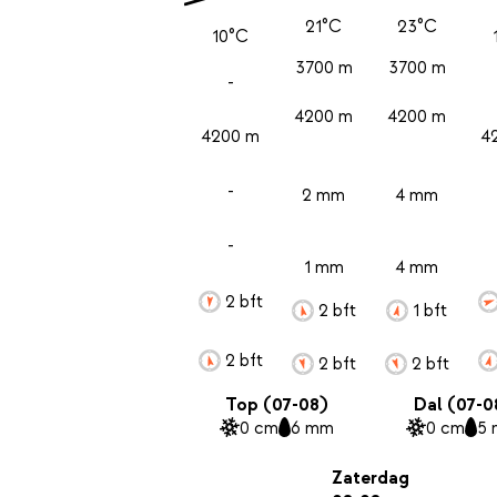
21°C
23°C
10°C
3700 m
3700 m
-
4200 m
4200 m
4200 m
4
-
2 mm
4 mm
-
1 mm
4 mm
2 bft
2 bft
1 bft
2 bft
2 bft
2 bft
Top (07-08)
Dal (07-0
0 cm
6 mm
0 cm
5
Zaterdag