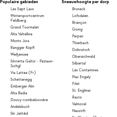
Populaire gebieden
Sneeuwhoogte per dorp
Les Sept Laux
Bruneck
Wintersportcentrum
Lofsdalen
Feldberg
Briançon
Grand Tourmalet
Going
Alta Valtellina
Parpan
Monts Jura
Thierbach
Rangger Köpfl
Dobratsch
Weißensee
Oberaichwald
Silvretta Galtür - Paznaun-
Silbertal
Ischgl
Les Contamines
Via Lattea (Fr)
Piau Engaly
Schetteregg
Filet
Emberger Alm
St. Englmar
Alta Badia
Rauris
Doucy-combelouvière
Valmorel
Andelsbuch
Neustift
Ski Ještěd