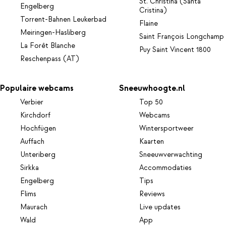
St. Christina (Santa
Engelberg
Cristina)
Torrent-Bahnen Leukerbad
Flaine
Meiringen-Hasliberg
Saint François Longchamp
La Forêt Blanche
Puy Saint Vincent 1800
Reschenpass (AT)
Populaire webcams
Sneeuwhoogte.nl
Verbier
Top 50
Kirchdorf
Webcams
Hochfügen
Wintersportweer
Auffach
Kaarten
Unteriberg
Sneeuwverwachting
Sirkka
Accommodaties
Engelberg
Tips
Flims
Reviews
Maurach
Live updates
Wald
App