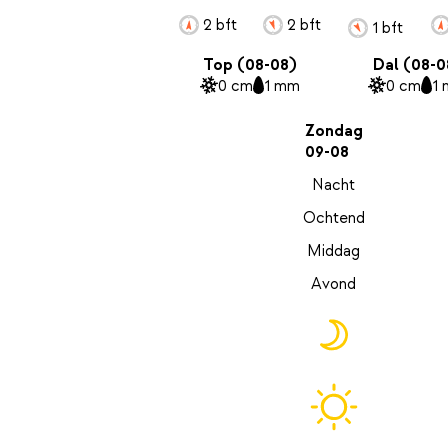
2 bft
2 bft
1 bft
Top (08-08)
Dal (08-0
0 cm
1 mm
0 cm
1
Zondag
09-08
Nacht
Ochtend
Middag
Avond