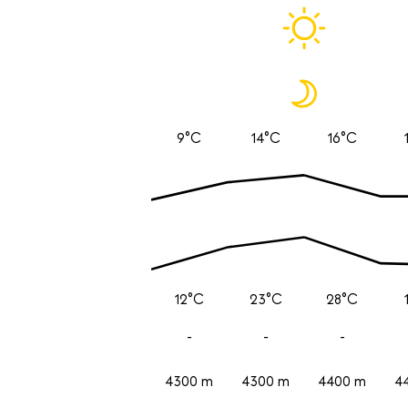
9°C
14°C
16°C
12°C
23°C
28°C
-
-
-
4300 m
4300 m
4400 m
4