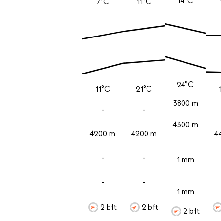
14°C
7°C
11°C
24°C
11°C
21°C
3800 m
-
-
4300 m
4200 m
4200 m
4
-
-
1 mm
-
-
1 mm
2 bft
2 bft
2 bft