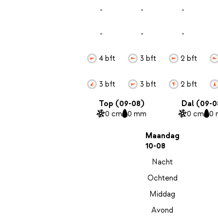
-
-
-
-
-
-
4 bft
3 bft
2 bft
3 bft
3 bft
2 bft
Top (09-08)
Dal (09-0
0 cm
0 mm
0 cm
0
Maandag
10-08
Nacht
Ochtend
Middag
Avond