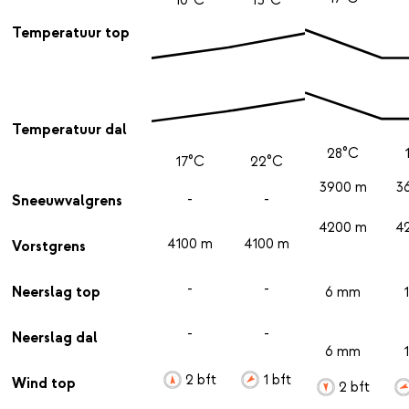
Temperatuur top
Temperatuur dal
28°C
17°C
22°C
3900 m
3
-
-
Sneeuwvalgrens
4200 m
4
4100 m
4100 m
Vorstgrens
-
-
Neerslag top
6 mm
-
-
Neerslag dal
6 mm
2 bft
1 bft
Wind top
2 bft