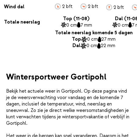
2 bft
2 bft
Wind dal
2 bft
Top (11-08)
Dal (11-0
Totale neerslag
0 cm
7 mm
0 cm
7
Totale neerslag komende 5 dagen
Top
0 cm
27 mm
Dal
0 cm
22 mm
Wintersportweer Gortipohl
Bekijk het actuele weer in Gortipohl. Op deze pagina vind
je de weersverwachting voor vandaag en de komende 7
dagen, inclusief de temperatuur, wind, neerslag en
sneeuwval. Zo zie je direct welke weersomstandigheden je
kunt verwachten tijdens je wintersportvakantie of verblijf in
Gortipohl.
Het weer in de bergen kan snel veranderen. Daarom is het