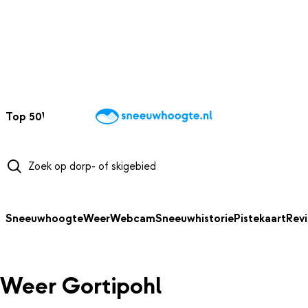
NAAR HOOFDINHOUD
Top 50
Webcams
Wintersportweer
Kaarten
Sneeuwverwacht
Sneeuwhoogte
Weer
Webcam
Sneeuwhistorie
Pistekaart
Rev
Weer Gortipohl