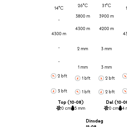
26°C
31°C
14°C
3800 m
3900 m
-
4300 m
4200 m
4300 m
4
-
2 mm
3 mm
-
1 mm
3 mm
2 bft
1 bft
2 bft
3 bft
1 bft
2 bft
Top (10-08)
Dal (10-0
0 cm
5 mm
0 cm
4
Dinsdag