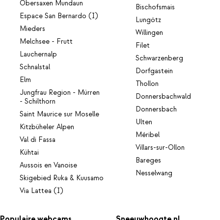
Obersaxen Mundaun
Bischofsmais
Espace San Bernardo (I)
Lungötz
Mieders
Willingen
Melchsee - Frutt
Filet
Lauchernalp
Schwarzenberg
Schnalstal
Dorfgastein
Elm
Thollon
Jungfrau Region - Mürren
Donnersbachwald
- Schilthorn
Donnersbach
Saint Maurice sur Moselle
Ulten
Kitzbüheler Alpen
Méribel
Val di Fassa
Villars-sur-Ollon
Kühtai
Bareges
Aussois en Vanoise
Nesselwang
Skigebied Ruka & Kuusamo
Via Lattea (I)
Populaire webcams
Sneeuwhoogte.nl