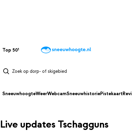
NAAR HOOFDINHOUD
Top 50
Webcams
Wintersportweer
Kaarten
Sneeuwverwacht
Sneeuwhoogte
Weer
Webcam
Sneeuwhistorie
Pistekaart
Rev
Live updates Tschagguns