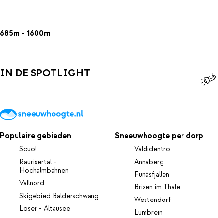
685m - 1600m
IN DE SPOTLIGHT
Populaire gebieden
Sneeuwhoogte per dorp
Scuol
Valdidentro
Raurisertal -
Annaberg
Hochalmbahnen
Funäsfjällen
Vallnord
Brixen im Thale
Skigebied Balderschwang
Westendorf
Loser - Altausee
Lumbrein