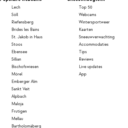
Lech
Top 50
Söll
Webcams
Riefensberg
Wintersportweer
Brides les Bains
Kaarten
St. Jakob in Haus
Sneeuwverwachting
Stoos
Accommodaties
Ebensee
Tips
Sillian
Reviews
Bischofswiesen
Live updates
Mörel
App
Emberger Alm
Sankt Veit
Alpbach
Maloja
Frutigen
Mellau
Bartholomäberg