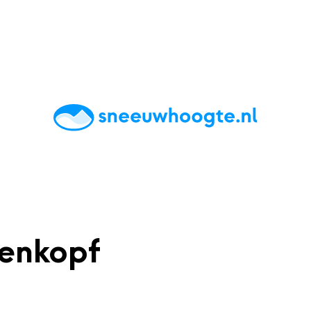
chting
Accommodaties
Tips
Reviews
Live updates
App
enkopf