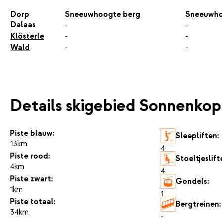
Dorp
Sneeuwhoogte berg
Sneeuwho
Dalaas
-
-
Klösterle
-
-
Wald
-
-
Details skigebied Sonnenkop
Piste blauw:
Sleepliften:
13km
4
Piste rood:
Stoeltjeslift
4km
4
Piste zwart:
Gondels:
1km
1
Piste totaal:
Bergtreinen:
34km
-