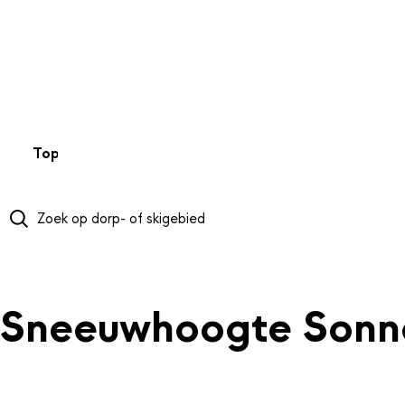
NAAR HOOFDINHOUD
Top 50
Webcams
Wintersportweer
Kaarten
Sneeuwverwa
Sneeuwhoogte Sonn