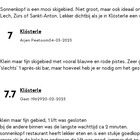
Sonnenkopf is een mooi skigebied. Niet groot, maar ook ideaal o
Klösterle
7
Arjen Peetoom
04-03-2023
Klein maar fijn skigebied met vooral blauwe en rode pistes. Zeer 
'slechts' 1 après-ski bar, maar hoeveel heb je er nodig om het gez
Klösterle
7.7
Gast-19629
20-02-2023
klein maar fijn gebied, 1 lift was gesloten
bij de andere binnen was de langste wachttijd ca 2 minuten.
sonnenkopf restaurant heeft lekker eten en is een stukje goedkop
apres ski in de kelo bar onderaan de lift was goed, jammer dat z