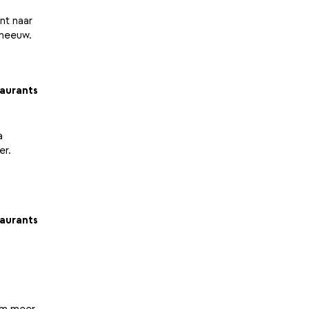
nt naar
aurants
a
er.
aurants
 om meer