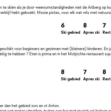
m te skiën als je door weersomstandigheden niet de Arlberg op ku
6
8
7
Ski gebied
Apres ski
Rest
geschikt voor beginners en gezinnen met (kleinere) kinderen. En j
ellig te hebben ? Eten is prima en in het Mütjöchle restaurant sup
8
7
8
Ski gebied
Apres ski
Rest
er dan het gebied zurs en st Anton.
e niet wat groter uitpakken, buiten een bar met muziek zal helpen