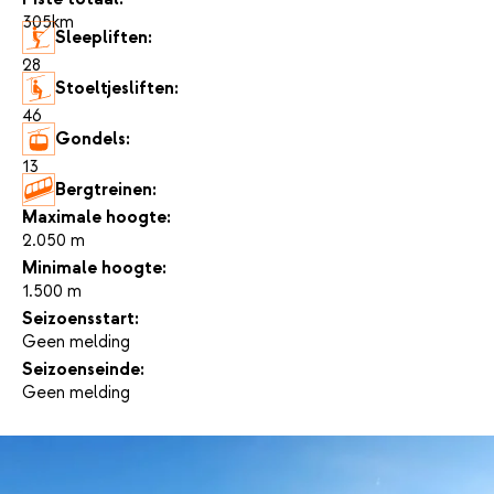
305km
Sleepliften:
28
Stoeltjesliften:
46
Gondels:
13
Bergtreinen:
-
Maximale hoogte:
2.050 m
Minimale hoogte:
1.500 m
Seizoensstart:
Geen melding
Seizoenseinde:
Geen melding