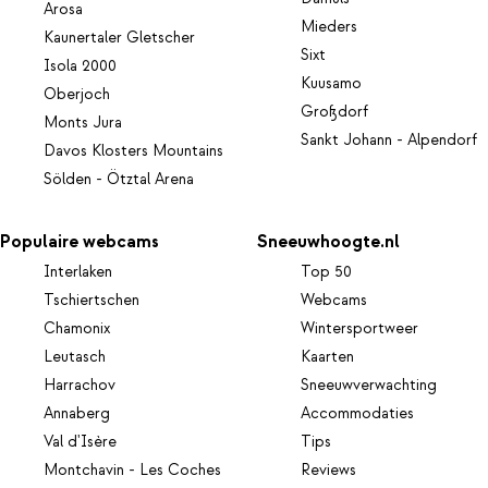
Arosa
Mieders
Kaunertaler Gletscher
Sixt
Isola 2000
Kuusamo
Oberjoch
Großdorf
Monts Jura
Sankt Johann - Alpendorf
Davos Klosters Mountains
Sölden - Ötztal Arena
Populaire webcams
Sneeuwhoogte.nl
Interlaken
Top 50
Tschiertschen
Webcams
Chamonix
Wintersportweer
Leutasch
Kaarten
Harrachov
Sneeuwverwachting
Annaberg
Accommodaties
Val d'Isère
Tips
Montchavin - Les Coches
Reviews