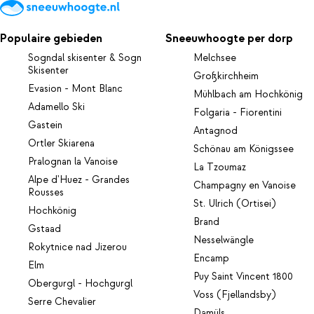
Populaire gebieden
Sneeuwhoogte per dorp
Sogndal skisenter & Sogn
Melchsee
Skisenter
Großkirchheim
Evasion - Mont Blanc
Mühlbach am Hochkönig
Adamello Ski
Folgaria - Fiorentini
Gastein
Antagnod
Ortler Skiarena
Schönau am Königssee
Pralognan la Vanoise
La Tzoumaz
Alpe d'Huez - Grandes
Champagny en Vanoise
Rousses
St. Ulrich (Ortisei)
Hochkönig
Brand
Gstaad
Nesselwängle
Rokytnice nad Jizerou
Encamp
Elm
Puy Saint Vincent 1800
Obergurgl - Hochgurgl
Voss (Fjellandsby)
Serre Chevalier
Damüls