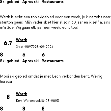
Ski gebied
Apres ski
Restaurants
Warth is echt een top skigebied voor een week, je kunt zelfs naar
stanton gaan! Mijn vader skiet hier al zo’n 30 jaar en ik zelf al sins
Warth
6.7
Gast-20979
28-02-2024
8
6
6
Ski gebied
Apres ski
Restaurants
Mooi ski gebied omdat je met Lech verbonden bent. Weinig
Warth
8
Kurt Werbrouck
18-03-2023
8
8
8