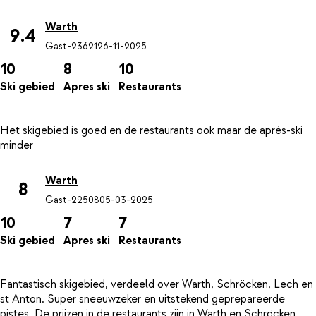
Warth
9.4
Gast-23621
26-11-2025
10
8
10
Ski gebied
Apres ski
Restaurants
Het skigebied is goed en de restaurants ook maar de après-ski
Warth
8
Gast-22508
05-03-2025
10
7
7
Ski gebied
Apres ski
Restaurants
Fantastisch skigebied, verdeeld over Warth, Schröcken, Lech en
st Anton. Super sneeuwzeker en uitstekend geprepareerde
pistes. De prijzen in de restaurants zijn in Warth en Schröcken