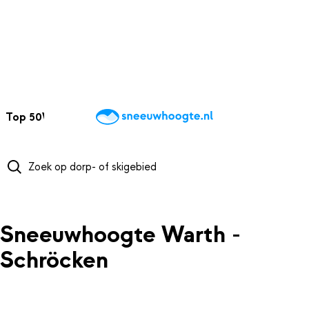
NAAR HOOFDINHOUD
Top 50
Webcams
Wintersportweer
Kaarten
Sneeuwverwacht
Sneeuwhoogte Warth -
Schröcken