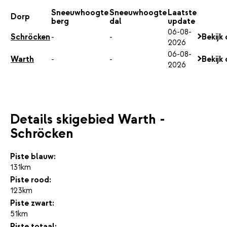
Sneeuwhoogte
Sneeuwhoogte
Laatste
Dorp
berg
dal
update
06-08-
Schröcken
-
-
Bekijk
2026
06-08-
Warth
-
-
Bekijk
2026
Details skigebied Warth -
Schröcken
Piste blauw:
131km
Piste rood:
123km
Piste zwart:
51km
Piste totaal: