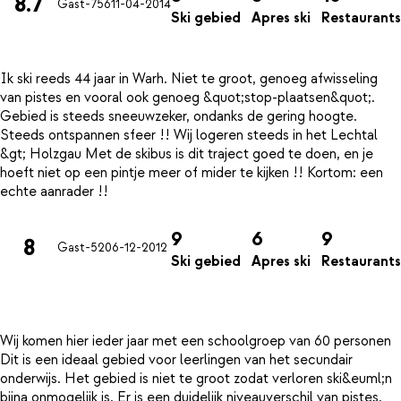
8.7
Gast-756
11-04-2014
Ski gebied
Apres ski
Restaurants
Ik ski reeds 44 jaar in Warh. Niet te groot, genoeg afwisseling
van pistes en vooral ook genoeg &quot;stop-plaatsen&quot;.
Gebied is steeds sneeuwzeker, ondanks de gering hoogte.
Steeds ontspannen sfeer !! Wij logeren steeds in het Lechtal
&gt; Holzgau Met de skibus is dit traject goed te doen, en je
hoeft niet op een pintje meer of mider te kijken !! Kortom: een
9
6
9
8
Gast-52
06-12-2012
Ski gebied
Apres ski
Restaurants
Wij komen hier ieder jaar met een schoolgroep van 60 personen
Dit is een ideaal gebied voor leerlingen van het secundair
onderwijs. Het gebied is niet te groot zodat verloren ski&euml;n
bijna onmogelijk is. Er is een duidelijk niveauverschil van pistes.