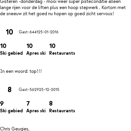
Gisteren -donderdag - mooi weer super pisteconditie alleen
lange rijen voor de liften plus een hoop stepwerk . Kortom met
10
Gast-6441
25-01-2016
10
10
10
Ski gebied
Apres ski
Restaurants
8
Gast-5629
25-12-2015
9
7
8
Ski gebied
Apres ski
Restaurants
Chris Geugies,