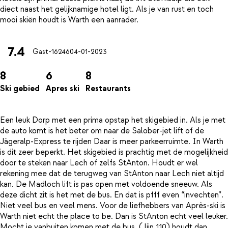
diect naast het gelijknamige hotel ligt. Als je van rust en toch
7.4
Gast-16246
04-01-2023
8
6
8
Ski gebied
Apres ski
Restaurants
Een leuk Dorp met een prima opstap het skigebied in. Als je met
de auto komt is het beter om naar de Salober-jet lift of de
Jägeralp-Express te rijden Daar is meer parkeerruimte. In Warth
is dit zeer beperkt. Het skigebied is prachtig met de mogelijkheid
door te steken naar Lech of zelfs StAnton. Houdt er wel
rekening mee dat de terugweg van StAnton naar Lech niet altijd
kan. De Madloch lift is pas open met voldoende sneeuw. Als
deze dicht zit is het met de bus. En dat is pfff even “invechten”.
Niet veel bus en veel mens. Voor de liefhebbers van Après-ski is
Warth niet echt the place to be. Dan is StAnton echt veel leuker.
Mocht je vanbuiten komen met de bus. ( lijn 110) houdt dan