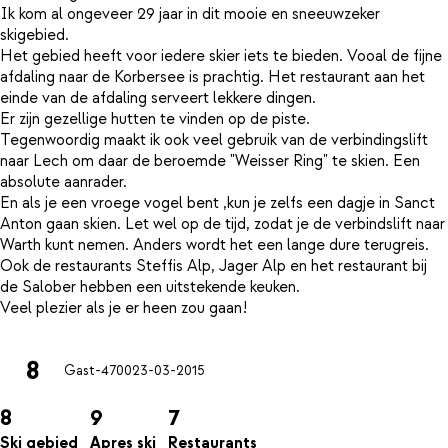
Ik kom al ongeveer 29 jaar in dit mooie en sneeuwzeker
skigebied.
Het gebied heeft voor iedere skier iets te bieden. Vooal de fijne
afdaling naar de Korbersee is prachtig. Het restaurant aan het
einde van de afdaling serveert lekkere dingen.
Er zijn gezellige hutten te vinden op de piste.
Tegenwoordig maakt ik ook veel gebruik van de verbindingslift
naar Lech om daar de beroemde "Weisser Ring" te skien. Een
absolute aanrader.
En als je een vroege vogel bent ,kun je zelfs een dagje in Sanct
Anton gaan skien. Let wel op de tijd, zodat je de verbindslift naar
Warth kunt nemen. Anders wordt het een lange dure terugreis.
Ook de restaurants Steffis Alp, Jager Alp en het restaurant bij
de Salober hebben een uitstekende keuken.
8
Gast-4700
23-03-2015
8
9
7
Ski gebied
Apres ski
Restaurants