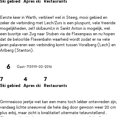
Ski gebied
Apres ski
Restaurants
Eerste keer in Warth, verbleef wel in Steeg, mooi gebied en
zeker de verbinding met Lech/Zurs is een pluspunt, vele freeride
mogelijkheden, zelf ski&euml;n in Sankt Anton is mogelijk, wel
een busritje van Zug naar Stuben via de Flexenpass en nu hopen
dat de beloofde Flexenbahn waarheid wordt zodat er na vele
jaren palaveren een verbinding komt tussen Voralberg (Lech) en
6
Gast-7139
19-02-2016
7
4
7
Ski gebied
Apres ski
Restaurants
Grrrrreaiooo jeetje wat kan een mens toch lekker ontevreden zijn,
vandaag lichte sneeuwval de hele dag door gewoon weer 20 cm
plus erbij, maar zicht is kwalitatief uitermate teleurstellend .