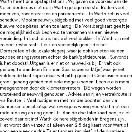
Warth heeft drie opstapstations . Wij gaven de voorkeur aan de
2e en derde dus niet de in Warth gelegen eerste. Reden veel
meer zon, zonneterassen en parkeeruimte . In Warth zelf is veel
schaduw . Mooi sneeuwrijk skigebied met veel goed verzorgde
blauwe,rode pistes ,af en toe lastig . De Voralbergkaart geeft je
de mogelijkheid ook Lech e.o te verkennen via een nieuwe
verbinding. In Lech e.o is het wel veel drukker .In Warth zijn niet
zo veel restaurants .Leuk en vriendelijk geprijsd is het
Dorpscafee of de lokale slagerij ,waar je ook kan eten via een
zelfbediensingsysteem achter de bank/politiebureau . S,avonds
is het doodstil.Uitgaan is er niet of nauwelijks bij. Er valt ook
genoeg te wandelen Er is een Spar supermarkt(je)waar je net
voldoende kunt kopen maar wel pittig geprijsd Conclusie mooi en
groot genoeg gebied met vele mogelijkheden .Lech e.o is mooi
meegenomen door de kilometervreters . DE wegen worden
uitstekend sneeuwvrij gehouden . Advies aan rij en vertrekroute is
via Reutte !! Veel rustiger en met minder bochten dan via
Schrocken een plaatsje wat overigens weinig voorstelt met een
rode afdaling en nog geen lift. Aan de drie taler kaart heb je niet
zoveel daar dit incl Warth kleinere skigebieden in Bregenz zijn .
Het wordt dan vanzelf of alleen een 2.5 dag kaart voor Wart of
voor een week de drie Taler (anders kan niet) of de duurdere