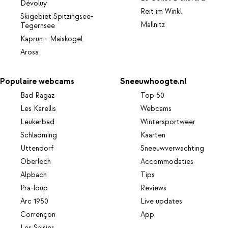
Dévoluy
Reit im Winkl
Skigebiet Spitzingsee-
Mallnitz
Tegernsee
Kaprun - Maiskogel
Arosa
Populaire webcams
Sneeuwhoogte.nl
Bad Ragaz
Top 50
Les Karellis
Webcams
Leukerbad
Wintersportweer
Schladming
Kaarten
Uttendorf
Sneeuwverwachting
Oberlech
Accommodaties
Alpbach
Tips
Pra-loup
Reviews
Arc 1950
Live updates
Corrençon
App