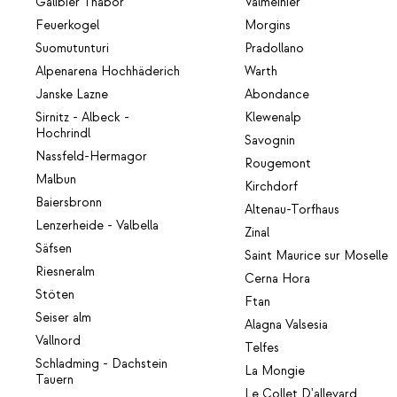
Galibier Thabor
Valmeinier
Feuerkogel
Morgins
Suomutunturi
Pradollano
Alpenarena Hochhäderich
Warth
Janske Lazne
Abondance
Sirnitz - Albeck -
Klewenalp
Hochrindl
Savognin
Nassfeld-Hermagor
Rougemont
Malbun
Kirchdorf
Baiersbronn
Altenau-Torfhaus
Lenzerheide - Valbella
Zinal
Säfsen
Saint Maurice sur Moselle
Riesneralm
Cerna Hora
Stöten
Ftan
Seiser alm
Alagna Valsesia
Vallnord
Telfes
Schladming - Dachstein
La Mongie
Tauern
Le Collet D'allevard