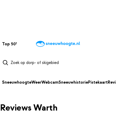
NAAR HOOFDINHOUD
Top 50
Webcams
Wintersportweer
Kaarten
Sneeuwverwacht
Sneeuwhoogte
Weer
Webcam
Sneeuwhistorie
Pistekaart
Rev
Reviews Warth