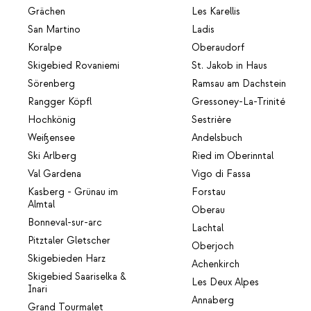
Grächen
Les Karellis
San Martino
Ladis
Koralpe
Oberaudorf
Skigebied Rovaniemi
St. Jakob in Haus
Sörenberg
Ramsau am Dachstein
Rangger Köpfl
Gressoney-La-Trinité
Hochkönig
Sestrière
Weißensee
Andelsbuch
Ski Arlberg
Ried im Oberinntal
Val Gardena
Vigo di Fassa
Kasberg - Grünau im
Forstau
Almtal
Oberau
Bonneval-sur-arc
Lachtal
Pitztaler Gletscher
Oberjoch
Skigebieden Harz
Achenkirch
Skigebied Saariselka &
Les Deux Alpes
Inari
Annaberg
Grand Tourmalet