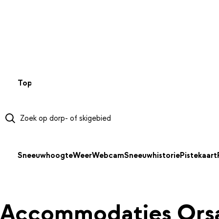
NAAR HOOFDINHOUD
Top 50
Webcams
Wintersportweer
Kaarten
Sneeuwverwa
Sneeuwhoogte
Weer
Webcam
Sneeuwhistorie
Pistekaart
Accommodaties Ors