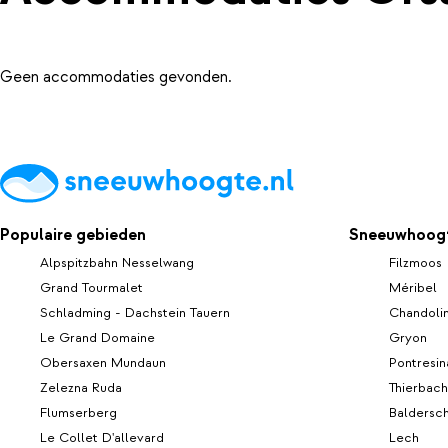
Geen accommodaties gevonden.
Populaire gebieden
Sneeuwhoogt
Alpspitzbahn Nesselwang
Filzmoos
Grand Tourmalet
Méribel
Schladming - Dachstein Tauern
Chandoli
Le Grand Domaine
Gryon
Obersaxen Mundaun
Pontresin
Zelezna Ruda
Thierbach
Flumserberg
Baldersc
Le Collet D'allevard
Lech