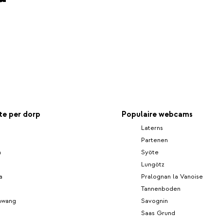
e per dorp
Populaire webcams
Laterns
Partenen
n
Syöte
Lungötz
a
Pralognan la Vanoise
Tannenboden
hwang
Savognin
Saas Grund