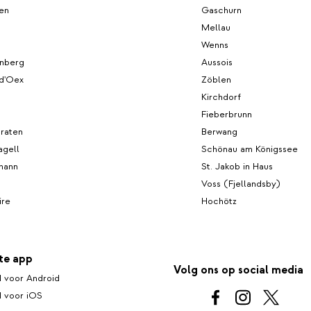
en
Gaschurn
Mellau
Wenns
nberg
Aussois
d'Oex
Zöblen
Kirchdorf
Fieberbrunn
graten
Berwang
agell
Schönau am Königssee
ohann
St. Jakob in Haus
Voss (Fjellandsby)
ire
Hochötz
te app
Volg ons op social media
 voor Android
 voor iOS