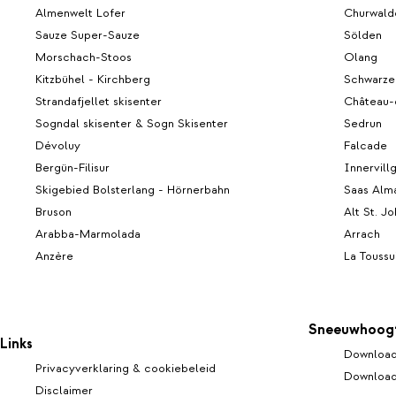
Almenwelt Lofer
Churwald
Sauze Super-Sauze
Sölden
Morschach-Stoos
Olang
Kitzbühel - Kirchberg
Schwarze
Strandafjellet skisenter
Château-
Sogndal skisenter & Sogn Skisenter
Sedrun
Dévoluy
Falcade
Bergün-Filisur
Innervill
Skigebied Bolsterlang - Hörnerbahn
Saas Alm
Bruson
Alt St. J
Arabba-Marmolada
Arrach
Anzère
La Toussu
Sneeuwhoog
Links
Download
Privacyverklaring & cookiebeleid
Download
Disclaimer