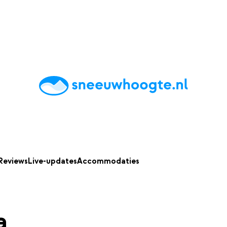
chting
Accommodaties
Tips
Reviews
Live updates
App
Reviews
Live-updates
Accommodaties
a