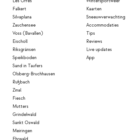
Les Orres
Wintersportweer
Falkert
Kaarten
Silvaplana
Sneeuwverwachting
Zauchensee
Accommodaties
Voss (Bavallen)
Tips
Eischoll
Reviews
Riksgränsen
Live updates
Speikboden
App
Sand in Taufers
Olsberg-Bruchhausen
Rußbach
Zinal
Fiesch
Mutters
Grindelwald
Sankt Oswald
Meiringen
Ehrwald