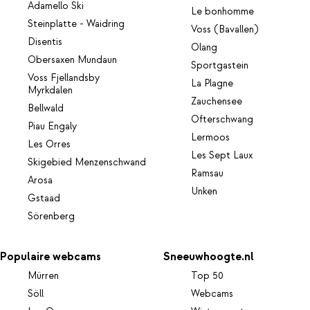
Adamello Ski
Le bonhomme
Steinplatte - Waidring
Voss (Bavallen)
Disentis
Olang
Obersaxen Mundaun
Sportgastein
Voss Fjellandsby
La Plagne
Myrkdalen
Zauchensee
Bellwald
Ofterschwang
Piau Engaly
Lermoos
Les Orres
Les Sept Laux
Skigebied Menzenschwand
Ramsau
Arosa
Unken
Gstaad
Sörenberg
Populaire webcams
Sneeuwhoogte.nl
Mürren
Top 50
Söll
Webcams