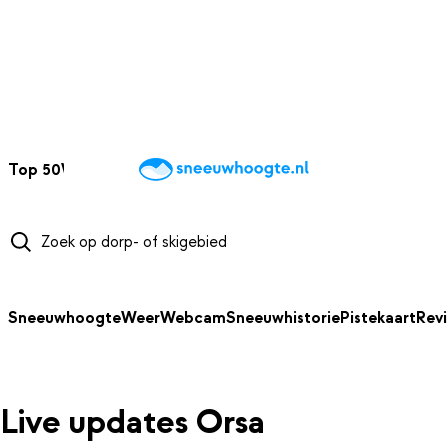
NAAR HOOFDINHOUD
Top 50
Webcams
Wintersportweer
Kaarten
Sneeuwverwacht
Sneeuwhoogte
Weer
Webcam
Sneeuwhistorie
Pistekaart
Rev
Live updates Orsa