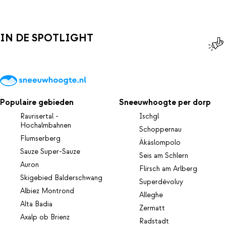
IN DE SPOTLIGHT
Populaire gebieden
Sneeuwhoogte per dorp
Raurisertal -
Ischgl
Hochalmbahnen
Schoppernau
Flumserberg
Äkäslompolo
Sauze Super-Sauze
Seis am Schlern
Auron
Flirsch am Arlberg
Skigebied Balderschwang
Superdévoluy
Albiez Montrond
Alleghe
Alta Badia
Zermatt
Axalp ob Brienz
Radstadt