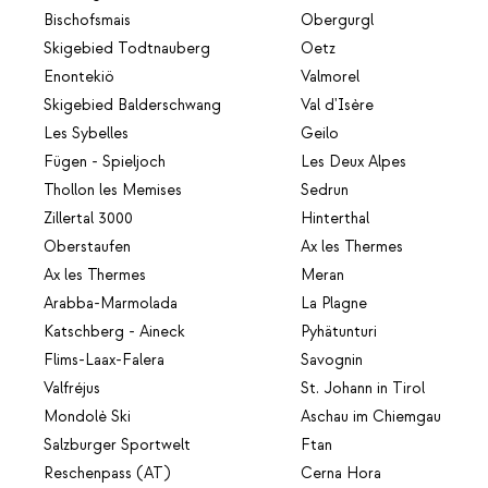
Bischofsmais
Obergurgl
Skigebied Todtnauberg
Oetz
Enontekiö
Valmorel
Skigebied Balderschwang
Val d'Isère
Les Sybelles
Geilo
Fügen - Spieljoch
Les Deux Alpes
Thollon les Memises
Sedrun
Zillertal 3000
Hinterthal
Oberstaufen
Ax les Thermes
Ax les Thermes
Meran
Arabba-Marmolada
La Plagne
Katschberg - Aineck
Pyhätunturi
Flims-Laax-Falera
Savognin
Valfréjus
St. Johann in Tirol
Mondolè Ski
Aschau im Chiemgau
Salzburger Sportwelt
Ftan
Reschenpass (AT)
Cerna Hora