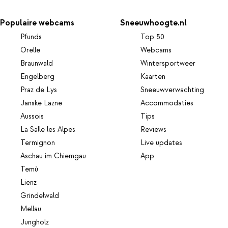
Populaire webcams
Sneeuwhoogte.nl
Pfunds
Top 50
Orelle
Webcams
Braunwald
Wintersportweer
Engelberg
Kaarten
Praz de Lys
Sneeuwverwachting
Janske Lazne
Accommodaties
Aussois
Tips
La Salle les Alpes
Reviews
Termignon
Live updates
Aschau im Chiemgau
App
Temù
Lienz
Grindelwald
Mellau
Jungholz