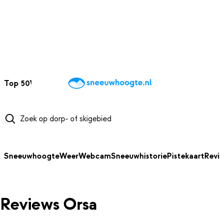
NAAR HOOFDINHOUD
Top 50
Webcams
Wintersportweer
Kaarten
Sneeuwverwacht
Sneeuwhoogte
Weer
Webcam
Sneeuwhistorie
Pistekaart
Rev
Reviews Orsa