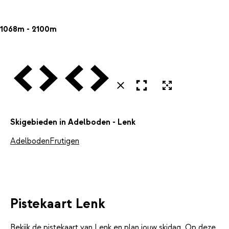
1068m - 2100m
Vorige
Volgende
Vorige
Volgende
Open in volledig scherm
Uitvergroten
Sluiten
Skigebieden in Adelboden - Lenk
Adelboden
Frutigen
Pistekaart Lenk
Bekijk de pistekaart van Lenk en plan jouw skidag. Op deze