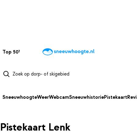
NAAR HOOFDINHOUD
Top 50
Webcams
Wintersportweer
Kaarten
Sneeuwverwacht
Sneeuwhoogte
Weer
Webcam
Sneeuwhistorie
Pistekaart
Rev
Pistekaart Lenk