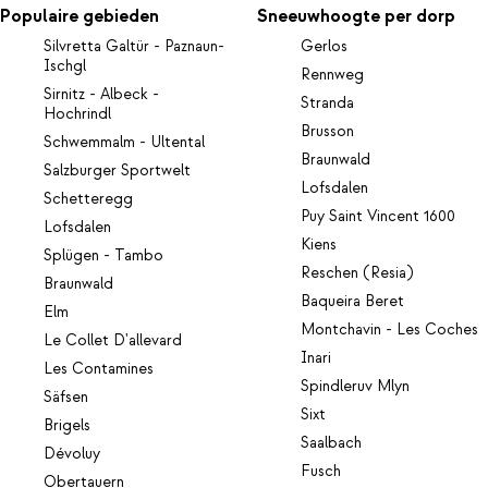
Populaire gebieden
Sneeuwhoogte per dorp
Silvretta Galtür - Paznaun-
Gerlos
Ischgl
Rennweg
Sirnitz - Albeck -
Stranda
Hochrindl
Brusson
Schwemmalm - Ultental
Braunwald
Salzburger Sportwelt
Lofsdalen
Schetteregg
Puy Saint Vincent 1600
Lofsdalen
Kiens
Splügen - Tambo
Reschen (Resia)
Braunwald
Baqueira Beret
Elm
Montchavin - Les Coches
Le Collet D'allevard
Inari
Les Contamines
Spindleruv Mlyn
Säfsen
Sixt
Brigels
Saalbach
Dévoluy
Fusch
Obertauern