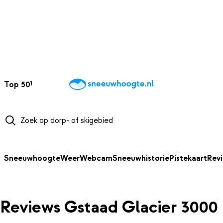
NAAR HOOFDINHOUD
Top 50
Webcams
Wintersportweer
Kaarten
Sneeuwverwacht
Sneeuwhoogte
Weer
Webcam
Sneeuwhistorie
Pistekaart
Rev
Reviews Gstaad Glacier 3000