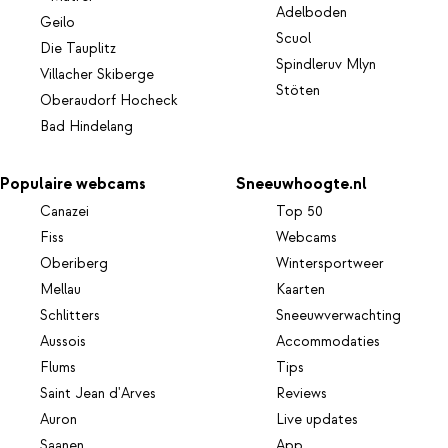
Adelboden
Geilo
Scuol
Die Tauplitz
Spindleruv Mlyn
Villacher Skiberge
Stöten
Oberaudorf Hocheck
Bad Hindelang
Populaire webcams
Sneeuwhoogte.nl
Canazei
Top 50
Fiss
Webcams
Oberiberg
Wintersportweer
Mellau
Kaarten
Schlitters
Sneeuwverwachting
Aussois
Accommodaties
Flums
Tips
Saint Jean d'Arves
Reviews
Auron
Live updates
Saanen
App