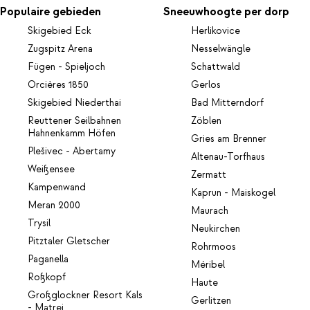
Populaire gebieden
Sneeuwhoogte per dorp
Skigebied Eck
Herlikovice
Zugspitz Arena
Nesselwängle
Fügen - Spieljoch
Schattwald
Orcières 1850
Gerlos
Skigebied Niederthai
Bad Mitterndorf
Reuttener Seilbahnen
Zöblen
Hahnenkamm Höfen
Gries am Brenner
Plešivec - Abertamy
Altenau-Torfhaus
Weißensee
Zermatt
Kampenwand
Kaprun - Maiskogel
Meran 2000
Maurach
Trysil
Neukirchen
Pitztaler Gletscher
Rohrmoos
Paganella
Méribel
Roßkopf
Haute
Großglockner Resort Kals
Gerlitzen
- Matrei