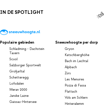
IN DE SPOTLIGHT
Populaire gebieden
Sneeuwhoogte per dorp
Schladming - Dachstein
Gryon
Tauern
Katschberghöhe
Scuol
Bach im Lechtal
Salzburger Sportwelt
Alpbach
Großarltal
Zürs
Schetteregg
Les Menuires
Lofsdalen
Pozza di Fassa
Meran 2000
Flattach
Janske Lazne
Völs am Schlern
Gaissau-Hintersee
Hinterglemm