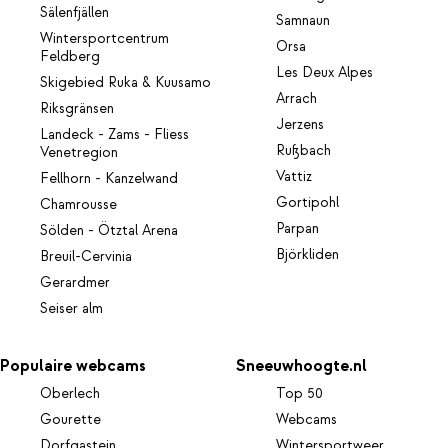
Sälenfjällen
Samnaun
Wintersportcentrum
Orsa
Feldberg
Les Deux Alpes
Skigebied Ruka & Kuusamo
Arrach
Riksgränsen
Jerzens
Landeck - Zams - Fliess
Rußbach
Venetregion
Vattiz
Fellhorn - Kanzelwand
Gortipohl
Chamrousse
Parpan
Sölden - Ötztal Arena
Björkliden
Breuil-Cervinia
Gerardmer
Seiser alm
Populaire webcams
Sneeuwhoogte.nl
Oberlech
Top 50
Gourette
Webcams
Dorfgastein
Wintersportweer