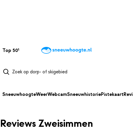
NAAR HOOFDINHOUD
Top 50
Webcams
Wintersportweer
Kaarten
Sneeuwverwacht
Sneeuwhoogte
Weer
Webcam
Sneeuwhistorie
Pistekaart
Rev
Reviews Zweisimmen