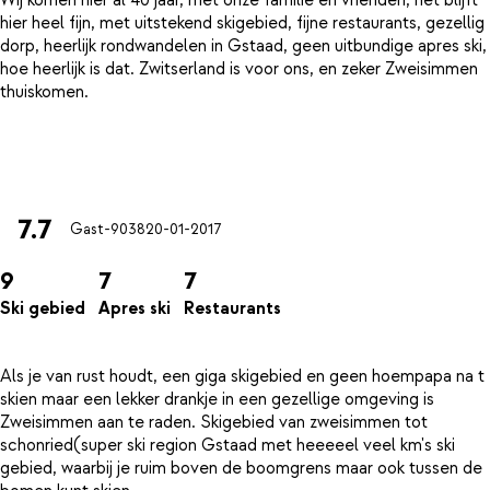
Wij komen hier al 40 jaar, met onze familie en vrienden, het blijft
hier heel fijn, met uitstekend skigebied, fijne restaurants, gezellig
dorp, heerlijk rondwandelen in Gstaad, geen uitbundige apres ski,
hoe heerlijk is dat. Zwitserland is voor ons, en zeker Zweisimmen
thuiskomen.
7.7
Gast-9038
20-01-2017
9
7
7
Ski gebied
Apres ski
Restaurants
Als je van rust houdt, een giga skigebied en geen hoempapa na t
skien maar een lekker drankje in een gezellige omgeving is
Zweisimmen aan te raden. Skigebied van zweisimmen tot
schonried(super ski region Gstaad met heeeeel veel km's ski
gebied, waarbij je ruim boven de boomgrens maar ook tussen de