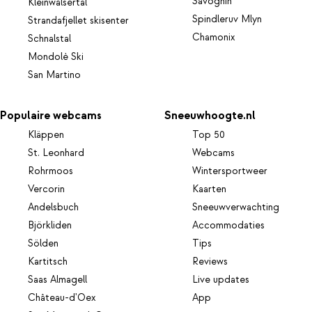
Savognin
Kleinwalsertal
Spindleruv Mlyn
Strandafjellet skisenter
Chamonix
Schnalstal
Mondolè Ski
San Martino
Populaire webcams
Sneeuwhoogte.nl
Kläppen
Top 50
St. Leonhard
Webcams
Rohrmoos
Wintersportweer
Vercorin
Kaarten
Andelsbuch
Sneeuwverwachting
Björkliden
Accommodaties
Sölden
Tips
Kartitsch
Reviews
Saas Almagell
Live updates
Château-d'Oex
App