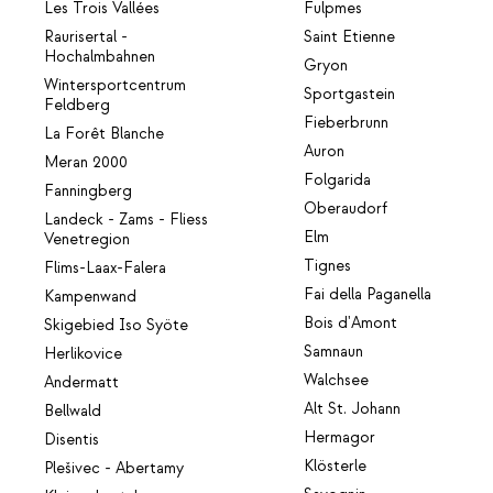
Les Trois Vallées
Fulpmes
Raurisertal -
Saint Etienne
Hochalmbahnen
Gryon
Wintersportcentrum
Sportgastein
Feldberg
Fieberbrunn
La Forêt Blanche
Auron
Meran 2000
Folgarida
Fanningberg
Oberaudorf
Landeck - Zams - Fliess
Elm
Venetregion
Tignes
Flims-Laax-Falera
Fai della Paganella
Kampenwand
Bois d'Amont
Skigebied Iso Syöte
Samnaun
Herlikovice
Walchsee
Andermatt
Alt St. Johann
Bellwald
Hermagor
Disentis
Klösterle
Plešivec - Abertamy