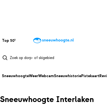
NAAR HOOFDINHOUD
Top 50
Webcams
Wintersportweer
Kaarten
Sneeuwverwacht
Sneeuwhoogte
Weer
Webcam
Sneeuwhistorie
Pistekaart
Rev
Sneeuwhoogte Interlaken