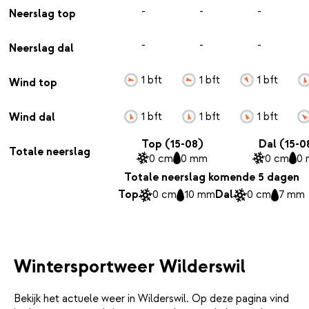
-
-
-
Neerslag top
-
-
-
Neerslag dal
1 bft
1 bft
1 bft
Wind top
1 bft
1 bft
1 bft
Wind dal
Top (15-08)
Dal (15-0
Totale neerslag
0 cm
0 mm
0 cm
0
Totale neerslag komende 5 dagen
Top
0 cm
10 mm
Dal
0 cm
7 mm
Wintersportweer Wilderswil
Bekijk het actuele weer in Wilderswil. Op deze pagina vind