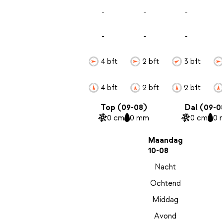
-
-
-
-
-
-
4 bft
2 bft
3 bft
4 bft
2 bft
2 bft
Top (09-08)
Dal (09-0
0 cm
0 mm
0 cm
0
Maandag
10-08
Nacht
Ochtend
Middag
Avond