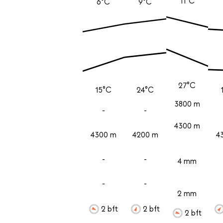
11°C
6°C
9°C
27°C
15°C
24°C
3800 m
-
-
4300 m
4300 m
4200 m
4
-
-
4 mm
-
-
2 mm
2 bft
2 bft
2 bft