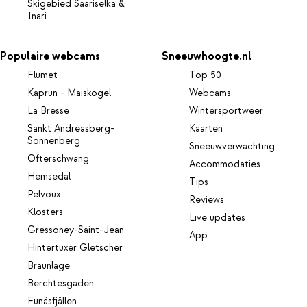
Skigebied Saariselka &
Inari
Populaire webcams
Sneeuwhoogte.nl
Flumet
Top 50
Kaprun - Maiskogel
Webcams
La Bresse
Wintersportweer
Sankt Andreasberg-
Kaarten
Sonnenberg
Sneeuwverwachting
Ofterschwang
Accommodaties
Hemsedal
Tips
Pelvoux
Reviews
Klosters
Live updates
Gressoney-Saint-Jean
App
Hintertuxer Gletscher
Braunlage
Berchtesgaden
Funäsfjällen