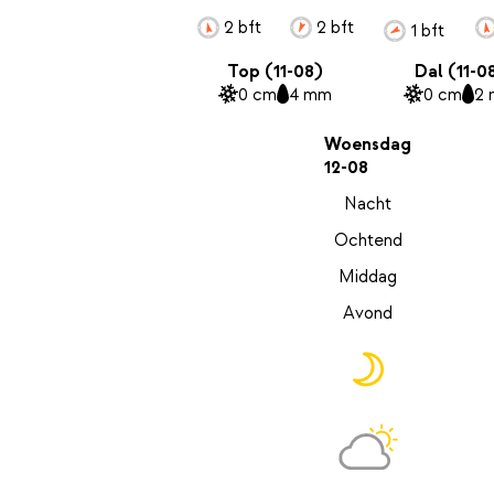
2 bft
2 bft
1 bft
Top (11-08)
Dal (11-0
0 cm
4 mm
0 cm
2
Woensdag
12-08
Nacht
Ochtend
Middag
Avond