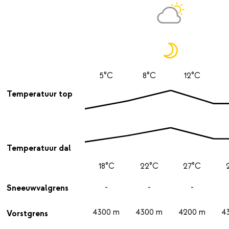
5°C
8°C
12°C
Temperatuur top
Temperatuur dal
18°C
22°C
27°C
-
-
-
Sneeuwvalgrens
4300 m
4300 m
4200 m
4
Vorstgrens