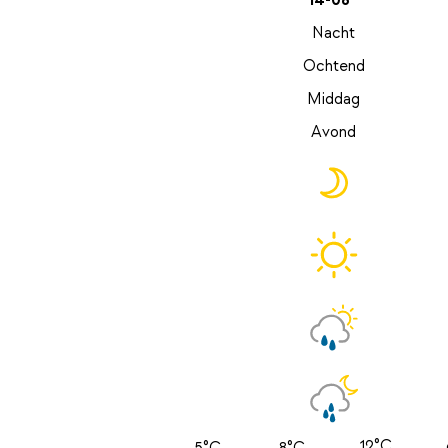
14-08
Nacht
Ochtend
Middag
Avond
12°C
5°C
8°C