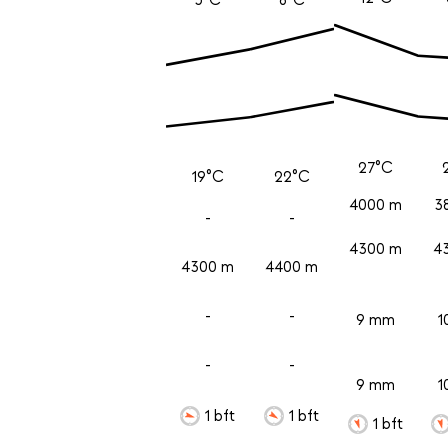
27°C
19°C
22°C
4000 m
3
-
-
4300 m
4
4300 m
4400 m
-
-
9 mm
1
-
-
9 mm
1
1 bft
1 bft
1 bft