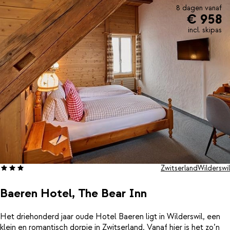
8 dagen vanaf
€ 958
incl. skipas
Zwitserland
Wilderswil
Baeren Hotel, The Bear Inn
Het driehonderd jaar oude Hotel Baeren ligt in Wilderswil, een
klein en romantisch dorpje in Zwitserland. Vanaf hier is het zo’n