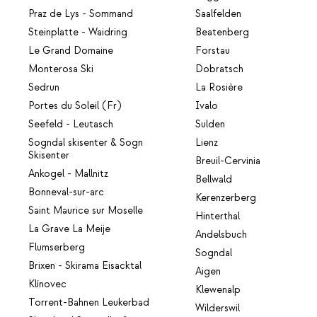
Praz de Lys - Sommand
Saalfelden
Steinplatte - Waidring
Beatenberg
Le Grand Domaine
Forstau
Monterosa Ski
Dobratsch
Sedrun
La Rosière
Portes du Soleil (Fr)
Ivalo
Seefeld - Leutasch
Sulden
Sogndal skisenter & Sogn
Lienz
Skisenter
Breuil-Cervinia
Ankogel - Mallnitz
Bellwald
Bonneval-sur-arc
Kerenzerberg
Saint Maurice sur Moselle
Hinterthal
La Grave La Meije
Andelsbuch
Flumserberg
Sogndal
Brixen - Skirama Eisacktal
Aigen
Klínovec
Klewenalp
Torrent-Bahnen Leukerbad
Wilderswil