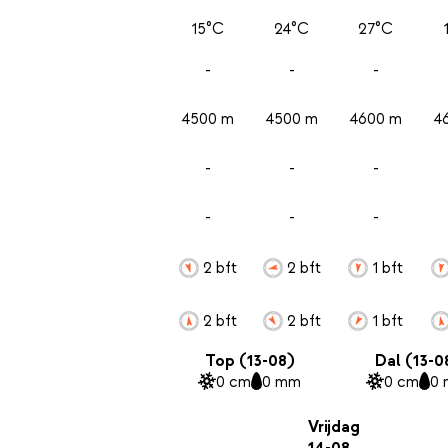
15°C
24°C
27°C
-
-
-
4500 m
4500 m
4600 m
4
-
-
-
-
-
-
2 bft
2 bft
1 bft
2 bft
2 bft
1 bft
Top (13-08)
Dal (13-0
0 cm
0 mm
0 cm
0
Vrijdag