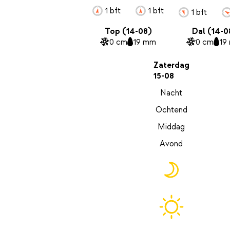
1 bft
1 bft
1 bft
Top (14-08)
Dal (14-0
0 cm
19 mm
0 cm
19
Zaterdag
15-08
Nacht
Ochtend
Middag
Avond