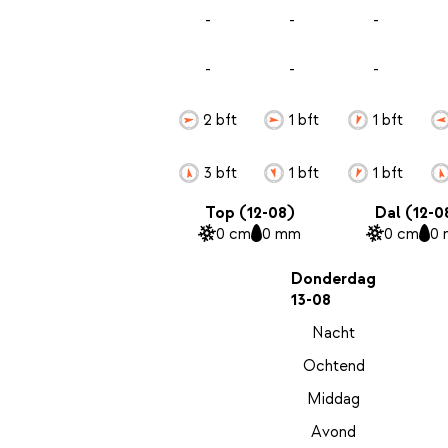
-
-
-
-
-
-
2 bft
1 bft
1 bft
3 bft
1 bft
1 bft
Top (12-08)
Dal (12-0
0 cm
0 mm
0 cm
0
Donderdag
13-08
Nacht
Ochtend
Middag
Avond