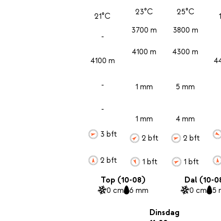
23°C
25°C
21°C
3700 m
3800 m
-
4100 m
4300 m
4100 m
4
-
1 mm
5 mm
-
1 mm
4 mm
3 bft
2 bft
2 bft
2 bft
1 bft
1 bft
Top (10-08)
Dal (10-0
0 cm
6 mm
0 cm
5
Dinsdag