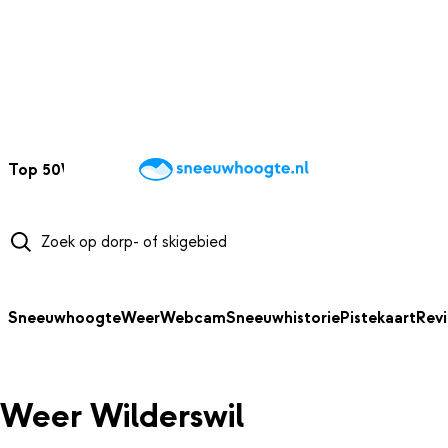
NAAR HOOFDINHOUD
Top 50
Webcams
Wintersportweer
Kaarten
Sneeuwverwacht
Sneeuwhoogte
Weer
Webcam
Sneeuwhistorie
Pistekaart
Rev
Weer Wilderswil