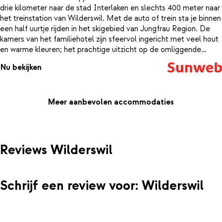
drie kilometer naar de stad Interlaken en slechts 400 meter naar
het treinstation van Wilderswil. Met de auto of trein sta je binnen
een half uurtje rijden in het skigebied van Jungfrau Region. De
kamers van het familiehotel zijn sfeervol ingericht met veel hout
en warme kleuren; het prachtige uitzicht op de omliggende
bergen maakt het plaatje compleet. Heb je na alle inspanningen
Nu bekijken
op de piste geen zin om te koken? Schuif dan gezellig aan in het
restaurant waar traditioneel Zwitserse gerechten en lokale
specialiteiten worden bereid. Het is tenslotte vakantie!
Meer aanbevolen accommodaties
Reviews Wilderswil
Schrijf een review voor: Wilderswil