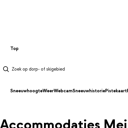
NAAR HOOFDINHOUD
Top 50
Webcams
Wintersportweer
Kaarten
Sneeuwverwa
Sneeuwhoogte
Weer
Webcam
Sneeuwhistorie
Pistekaart
Accommodaties Mei