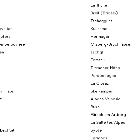
La Thuile
Breil (Brigels)
Tschagguns
valier
Kuusamo
aufers
Hermagor
mbelouvière
Olsberg-Bruchhausen
en
Ischgl
Forstau
Turracher Höhe
Pontedilegno
La Clusaz
 in Haus
Skeikampen
t
Alagna Valsesia
Ruka
Flirsch am Arlberg
La Salle les Alpes
 Lechtal
Syöte
Lermoos