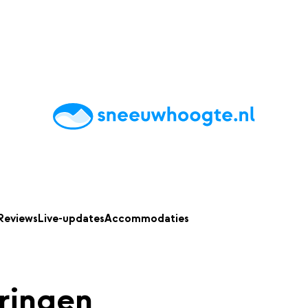
chting
Accommodaties
Tips
Reviews
Live updates
App
Reviews
Live-updates
Accommodaties
ringen