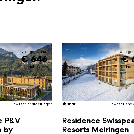
7 dagen vanaf
8 dagen
€ 646
€ 
incl. skipas
incl
Zwitserland
Meiringen
Zwitserland
e P&V
Residence Swisspe
n by
Resorts Meiringen