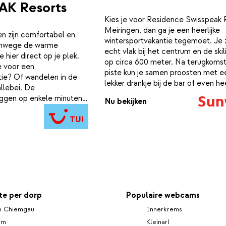
K Resorts
Kies je voor Residence Swisspeak 
Meiringen, dan ga je een heerlijke
 zijn comfortabel en
wintersportvakantie tegemoet. Je z
anwege de warme
echt vlak bij het centrum en de skili
je hier direct op je plek.
op circa 600 meter. Na terugkoms
e voor een
piste kun je samen proosten met e
tie? Of wandelen in de
lekker drankje bij de bar of even hee
llebei. De
ontspannen in de sauna. Voor wie d
ggen op enkele minuten
Nu bekijken
meer uit wil: er is een restaurant.
 meerder winkels,
fés.
e per dorp
Populaire webcams
m Chiemgau
Innerkrems
im
Kleinarl