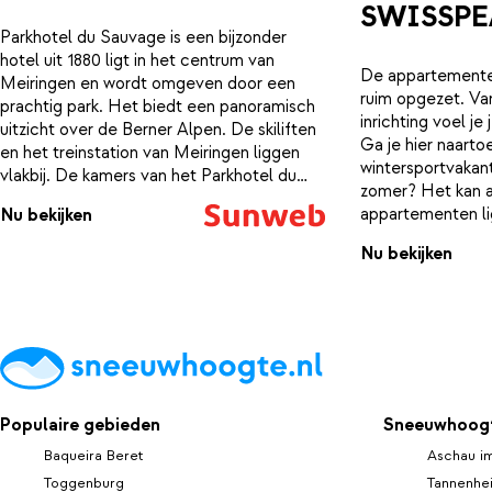
SWISSPEA
Parkhotel du Sauvage is een bijzonder
hotel uit 1880 ligt in het centrum van
De appartementen
Meiringen en wordt omgeven door een
ruim opgezet. V
prachtig park. Het biedt een panoramisch
inrichting voel je 
uitzicht over de Berner Alpen. De skiliften
Ga je hier naarto
en het treinstation van Meiringen liggen
wintersportvakan
vlakbij. De kamers van het Parkhotel du
zomer? Het kan a
Sauvage zijn allemaal luxe ingericht en
appartementen li
Nu bekijken
voorzien van een eigen moderne
van het dorp met
badkamer. Verder is er een kluisje en een
Nu bekijken
restaurants en ca
badkamer met een haardroger. In
restaurant Belle Epoque wordt dagelijks
een uitgebreid ontbijtbuffet geserveerd.
Er is ook een bar in Britse stijl met een
wintertuin en een groot zomerterras.
Populaire gebieden
Sneeuwhoogt
Baqueira Beret
Aschau i
Toggenburg
Tannenhe