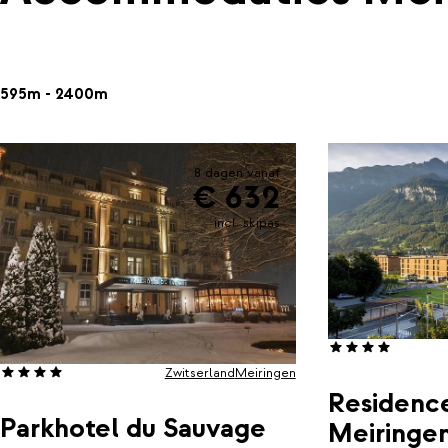
595m - 2400m
8 dagen vanaf
€ 632
incl. skipas
Zwitserland
Meiringen
Residenc
Parkhotel du Sauvage
Meiringe