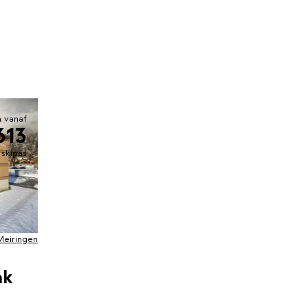
 vanaf
613
. skipas
Meiringen
ak