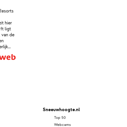
Resorts
it hier
ft ligt
t van de
en
rlijk
eur niet
Sneeuwhoogte.nl
Top 50
Webcams