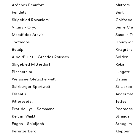
Arêches Beaufort
Mutters
Fendels
Sent
Skigebied Rovaniemi
Colfosco
Villars - Gryon
Serre Che
Massif des Aravis
Sand in T
Todtmoos
Doucy-co
Belalp
Riksgräns
Alpe d'Huez - Grandes Rousses
Sölden
Skigebied Mitterdorf
Ruka
Planneralm
Lungötz
Weisssee Gletscherwelt
Dalaas
Salzburger Sportwelt
St. Jakob
Disentis
Andermat
Pillerseetal
Telfes
Praz de Lys - Sommand
Pedraces
Reit im Winkl
Stranda
Fügen - Spieljoch
Steeg im
Kerenzerberg
Kläppen