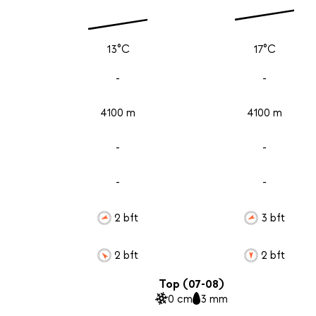
13°C
17°C
-
-
4100 m
4100 m
-
-
-
-
2 bft
3 bft
2 bft
2 bft
Top (07-08)
0 cm
3 mm