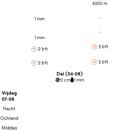
4200 m
-
1 mm
-
1 mm
2 bft
2 bft
2 bft
2 bft
Dal (06-08)
0 cm
1 mm
Vrijdag
07-08
Nacht
Ochtend
Middag