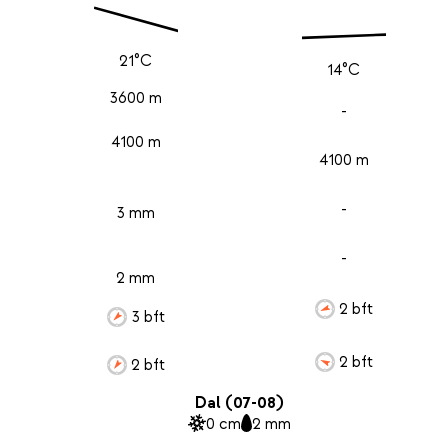
21°C
14°C
3600 m
-
4100 m
4100 m
-
3 mm
-
2 mm
2 bft
3 bft
2 bft
2 bft
Dal (07-08)
0 cm
2 mm