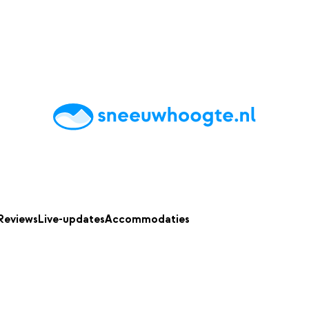
chting
Accommodaties
Tips
Reviews
Live updates
App
Reviews
Live-updates
Accommodaties