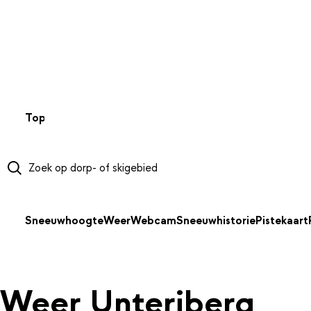
NAAR HOOFDINHOUD
Top 50
Webcams
Wintersportweer
Kaarten
Sneeuwverwa
Sneeuwhoogte
Weer
Webcam
Sneeuwhistorie
Pistekaart
Weer Unteriberg