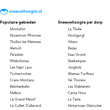
Populaire gebieden
Sneeuwhoogte per dorp
Montafon
La Thuile
Skizentrum Pfronten
Hochgurgl
Thollon les Memises
Vilters
Aletsch
Bezau
Paradiski
Saas Grund
Wildschönau
Skeikampen
Les Sept Laux
Jungholz
Tschiertschen
Altenau-Torfhaus
Crans-Montana
Val Thorens
Belchenbahn
Les Diablerets
Malbun
Cerna Hora
Le Grand Massif
La Tania
Le Collet D'allevard
Hintertuxer Gletscher