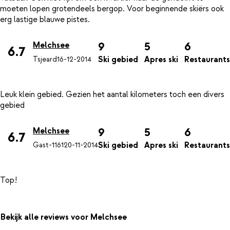
moeten lopen grotendeels bergop. Voor beginnende skiërs ook
9
5
6
Melchsee
6.7
Ski gebied
Apres ski
Restaurants
Tsjeard
16-12-2014
Leuk klein gebied. Gezien het aantal kilometers toch een divers
9
5
6
Melchsee
6.7
Ski gebied
Apres ski
Restaurants
Gast-1161
20-11-2014
Bekijk alle reviews voor Melchsee