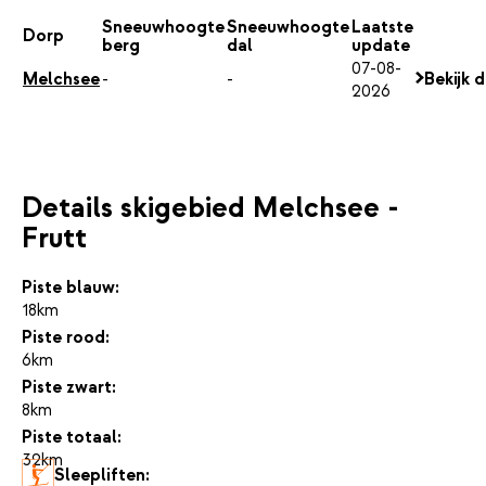
Sneeuwhoogte
Sneeuwhoogte
Laatste
Dorp
berg
dal
update
07-08-
Melchsee
-
-
Bekijk 
2026
Details skigebied Melchsee -
Frutt
Piste blauw:
18km
Piste rood:
6km
Piste zwart:
8km
Piste totaal:
32km
Sleepliften: