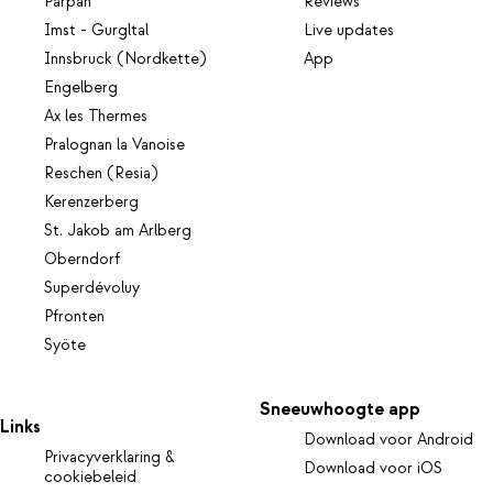
Parpan
Reviews
Imst - Gurgltal
Live updates
Innsbruck (Nordkette)
App
Engelberg
Ax les Thermes
Pralognan la Vanoise
Reschen (Resia)
Kerenzerberg
St. Jakob am Arlberg
Oberndorf
Superdévoluy
Pfronten
Syöte
Sneeuwhoogte app
Links
Download voor Android
Privacyverklaring &
Download voor iOS
cookiebeleid