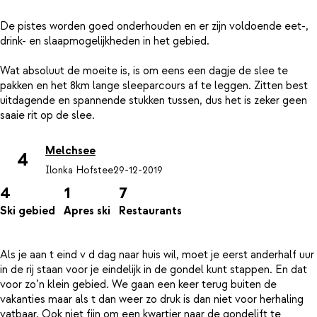
De pistes worden goed onderhouden en er zijn voldoende eet-,
drink- en slaapmogelijkheden in het gebied.
Wat absoluut de moeite is, is om eens een dagje de slee te
pakken en het 8km lange sleeparcours af te leggen. Zitten best
uitdagende en spannende stukken tussen, dus het is zeker geen
Melchsee
4
Ilonka Hofstee
29-12-2019
4
1
7
Ski gebied
Apres ski
Restaurants
Als je aan t eind v d dag naar huis wil, moet je eerst anderhalf uur
in de rij staan voor je eindelijk in de gondel kunt stappen. En dat
voor zo’n klein gebied. We gaan een keer terug buiten de
vakanties maar als t dan weer zo druk is dan niet voor herhaling
vatbaar. Ook niet fijn om een kwartier naar de gondelift te