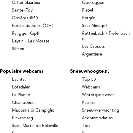
Ortler Skiarena
Obereggen
Sainte-Foy
Risoul
Orcières 1850
Bergün
Portes du Soleil (CH)
Saas Almagell
Rangger Köpfl
Rettenbach - Tiefenbach
gl.
Leysin - Les Mosses
Les Crosets
Säfsen
Argentière
Populaire webcams
Sneeuwhoogte.nl
Lachtal
Top 50
Lofsdalen
Webcams
La Plagne
Wintersportweer
Champoussin
Kaarten
Madonna di Campiglio
Sneeuwverwachting
Finkenberg
Accommodaties
Saint Martin de Belleville
Tips