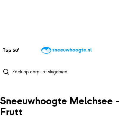
NAAR HOOFDINHOUD
Top 50
Webcams
Wintersportweer
Kaarten
Sneeuwverwacht
Sneeuwhoogte Melchsee -
Frutt