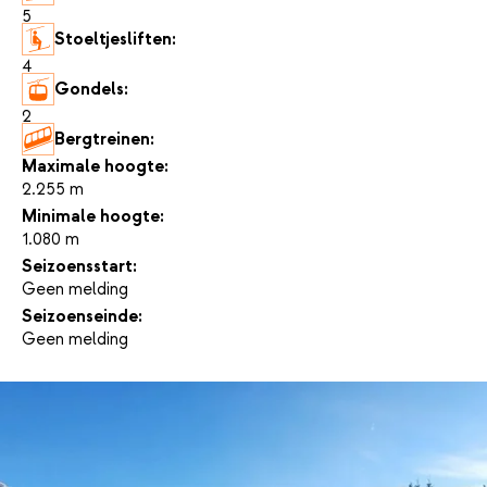
5
Stoeltjesliften:
4
Gondels:
2
Bergtreinen:
-
Maximale hoogte:
2.255 m
Minimale hoogte:
1.080 m
Seizoensstart:
Geen melding
Seizoenseinde:
Geen melding