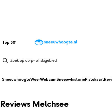
NAAR HOOFDINHOUD
Top 50
Webcams
Wintersportweer
Kaarten
Sneeuwverwacht
Sneeuwhoogte
Weer
Webcam
Sneeuwhistorie
Pistekaart
Rev
Reviews Melchsee