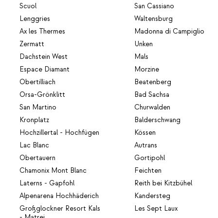
Scuol
San Cassiano
Lenggries
Waltensburg
Ax les Thermes
Madonna di Campiglio
Zermatt
Unken
Dachstein West
Mals
Espace Diamant
Morzine
Obertilliach
Beatenberg
Orsa-Grönklitt
Bad Sachsa
San Martino
Churwalden
Kronplatz
Balderschwang
Hochzillertal - Hochfügen
Kössen
Lac Blanc
Autrans
Obertauern
Gortipohl
Chamonix Mont Blanc
Feichten
Laterns - Gapfohl
Reith bei Kitzbühel
Alpenarena Hochhäderich
Kandersteg
Großglockner Resort Kals
Les Sept Laux
- Matrei