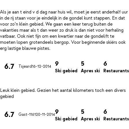
Als je aan t eind v d dag naar huis wil, moet je eerst anderhalf uur
in de rij staan voor je eindelijk in de gondel kunt stappen. En dat
voor zo’n klein gebied. We gaan een keer terug buiten de
vakanties maar als t dan weer zo druk is dan niet voor herhaling
vatbaar. Ook niet fijn om een kwartier naar de gondelift te
moeten lopen grotendeels bergop. Voor beginnende skiërs ook
9
5
6
6.7
Tsjeard
16-12-2014
Ski gebied
Apres ski
Restaurants
Leuk klein gebied. Gezien het aantal kilometers toch een divers
9
5
6
6.7
Gast-1161
20-11-2014
Ski gebied
Apres ski
Restaurants