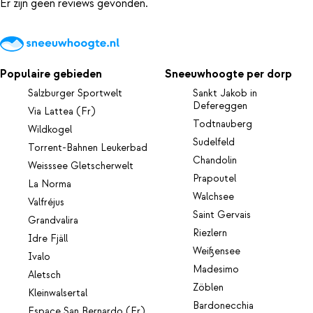
Er zijn geen reviews gevonden.
Populaire gebieden
Sneeuwhoogte per dorp
Salzburger Sportwelt
Sankt Jakob in
Defereggen
Via Lattea (Fr)
Todtnauberg
Wildkogel
Sudelfeld
Torrent-Bahnen Leukerbad
Chandolin
Weisssee Gletscherwelt
Prapoutel
La Norma
Walchsee
Valfréjus
Saint Gervais
Grandvalira
Riezlern
Idre Fjäll
Weißensee
Ivalo
Madesimo
Aletsch
Zöblen
Kleinwalsertal
Bardonecchia
Espace San Bernardo (Fr)