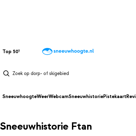
NAAR HOOFDINHOUD
Top 50
Webcams
Wintersportweer
Kaarten
Sneeuwverwacht
Sneeuwhoogte
Weer
Webcam
Sneeuwhistorie
Pistekaart
Rev
Sneeuwhistorie Ftan