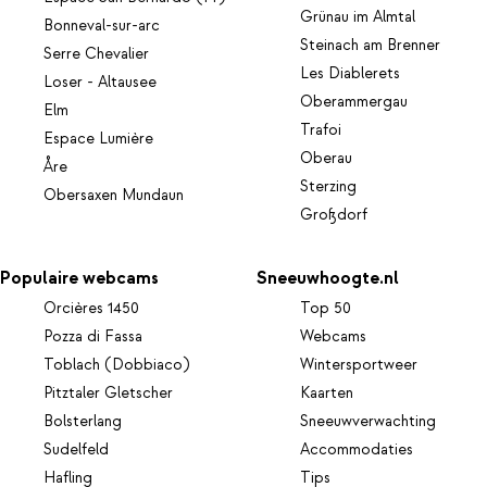
Grünau im Almtal
Bonneval-sur-arc
Steinach am Brenner
Serre Chevalier
Les Diablerets
Loser - Altausee
Oberammergau
Elm
Trafoi
Espace Lumière
Oberau
Åre
Sterzing
Obersaxen Mundaun
Großdorf
Populaire webcams
Sneeuwhoogte.nl
Orcières 1450
Top 50
Pozza di Fassa
Webcams
Toblach (Dobbiaco)
Wintersportweer
Pitztaler Gletscher
Kaarten
Bolsterlang
Sneeuwverwachting
Sudelfeld
Accommodaties
Hafling
Tips