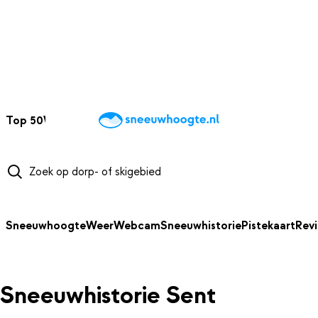
NAAR HOOFDINHOUD
Top 50
Webcams
Wintersportweer
Kaarten
Sneeuwverwacht
Sneeuwhoogte
Weer
Webcam
Sneeuwhistorie
Pistekaart
Rev
Sneeuwhistorie Sent