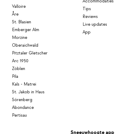
Accommodaties
Valloire
Tips
Åre
Reviews
St. Blasien
Live updates
Emberger Alm
App
Morzine
Oberaichwald
Pitztaler Gletscher
Arc 1950
Zöblen
Pila
Kals - Matrei
St. Jakob in Haus
Sörenberg
Abondance
Pertisau
Sneeuwhoogte app