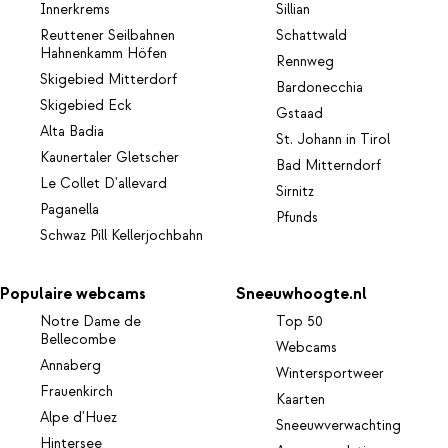
Innerkrems
Sillian
Reuttener Seilbahnen
Schattwald
Hahnenkamm Höfen
Rennweg
Skigebied Mitterdorf
Bardonecchia
Skigebied Eck
Gstaad
Alta Badia
St. Johann in Tirol
Kaunertaler Gletscher
Bad Mitterndorf
Le Collet D'allevard
Sirnitz
Paganella
Pfunds
Schwaz Pill Kellerjochbahn
Populaire webcams
Sneeuwhoogte.nl
Notre Dame de
Top 50
Bellecombe
Webcams
Annaberg
Wintersportweer
Frauenkirch
Kaarten
Alpe d'Huez
Sneeuwverwachting
Hintersee