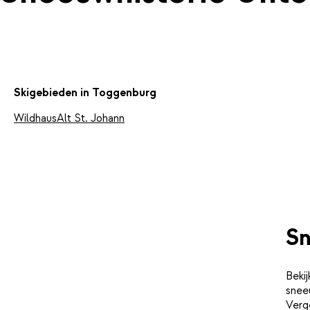
Skigebieden in Toggenburg
Wildhaus
Alt St. Johann
Sn
Bekij
snee
Verge