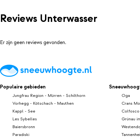
Reviews Unterwasser
Er zijn geen reviews gevonden.
Populaire gebieden
Sneeuwhoogt
Jungfrau Region - Mürren - Schilthorn
Oga
Vorhegg - Kötschach - Mauthen
Crans Mo
Kappl - See
Colfosco
Les Sybelles
Grünau i
Baiersbronn
Westendo
Paradiski
Tannenhe