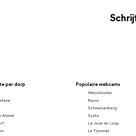
Schri
e per dorp
Populaire webcams
Welschnofen
ntana
Rauris
Schwarzenberg
m Almtal
Syöte
rf
La Joue du Loup
im
La Tzoumaz