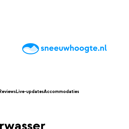
chting
Accommodaties
Tips
Reviews
Live updates
App
Reviews
Live-updates
Accommodaties
rwasser