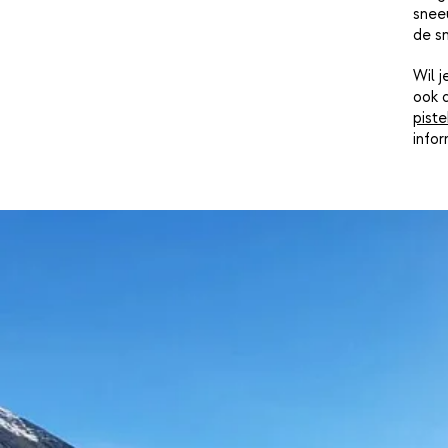
sneeu
de s
Wil 
ook 
piste
info