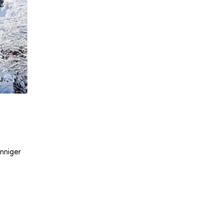
nniger