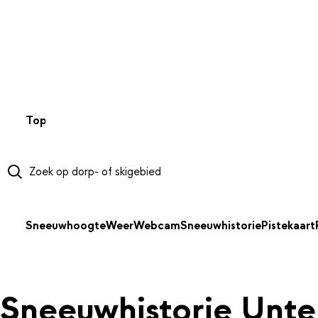
NAAR HOOFDINHOUD
Top 50
Webcams
Wintersportweer
Kaarten
Sneeuwverwa
Sneeuwhoogte
Weer
Webcam
Sneeuwhistorie
Pistekaart
Sneeuwhistorie Unte