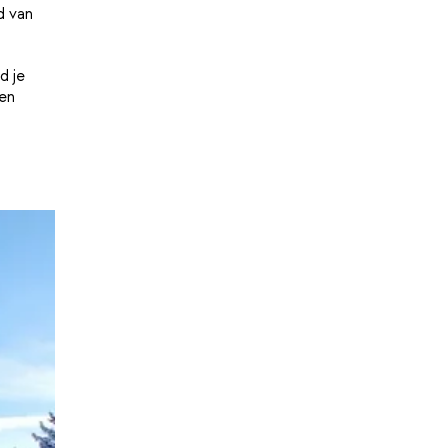
d van
d je
en