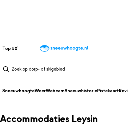
NAAR HOOFDINHOUD
Top 50
Webcams
Wintersportweer
Kaarten
Sneeuwverwacht
Sneeuwhoogte
Weer
Webcam
Sneeuwhistorie
Pistekaart
Rev
Accommodaties Leysin