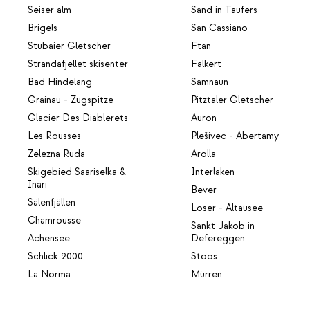
Seiser alm
Sand in Taufers
Brigels
San Cassiano
Stubaier Gletscher
Ftan
Strandafjellet skisenter
Falkert
Bad Hindelang
Samnaun
Grainau - Zugspitze
Pitztaler Gletscher
Glacier Des Diablerets
Auron
Les Rousses
Plešivec - Abertamy
Zelezna Ruda
Arolla
Skigebied Saariselka &
Interlaken
Inari
Bever
Sälenfjällen
Loser - Altausee
Chamrousse
Sankt Jakob in
Achensee
Defereggen
Schlick 2000
Stoos
La Norma
Mürren