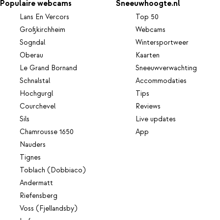
Populaire webcams
Sneeuwhoogte.nl
Lans En Vercors
Top 50
Großkirchheim
Webcams
Sogndal
Wintersportweer
Oberau
Kaarten
Le Grand Bornand
Sneeuwverwachting
Schnalstal
Accommodaties
Hochgurgl
Tips
Courchevel
Reviews
Sils
Live updates
Chamrousse 1650
App
Nauders
Tignes
Toblach (Dobbiaco)
Andermatt
Riefensberg
Voss (Fjellandsby)