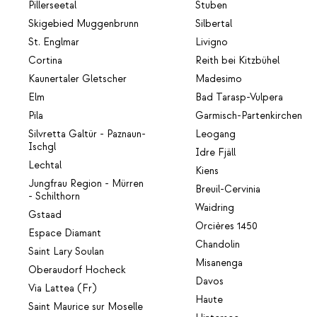
Pillerseetal
Stuben
Skigebied Muggenbrunn
Silbertal
St. Englmar
Livigno
Cortina
Reith bei Kitzbühel
Kaunertaler Gletscher
Madesimo
Elm
Bad Tarasp-Vulpera
Pila
Garmisch-Partenkirchen
Silvretta Galtür - Paznaun-
Leogang
Ischgl
Idre Fjäll
Lechtal
Kiens
Jungfrau Region - Mürren
Breuil-Cervinia
- Schilthorn
Waidring
Gstaad
Orcières 1450
Espace Diamant
Chandolin
Saint Lary Soulan
Misanenga
Oberaudorf Hocheck
Davos
Via Lattea (Fr)
Haute
Saint Maurice sur Moselle