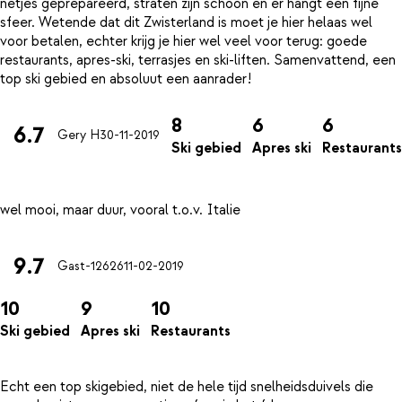
netjes geprepareerd, straten zijn schoon en er hangt een fijne
sfeer. Wetende dat dit Zwisterland is moet je hier helaas wel
voor betalen, echter krijg je hier wel veel voor terug: goede
restaurants, apres-ski, terrasjes en ski-liften. Samenvattend, een
8
6
6
6.7
Gery H
30-11-2019
Ski gebied
Apres ski
Restaurants
9.7
Gast-12626
11-02-2019
10
9
10
Ski gebied
Apres ski
Restaurants
Echt een top skigebied, niet de hele tijd snelheidsduivels die