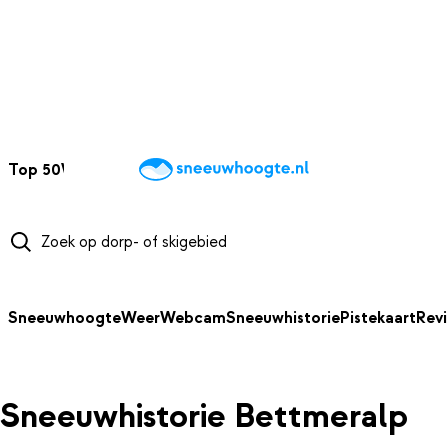
NAAR HOOFDINHOUD
Top 50
Webcams
Wintersportweer
Kaarten
Sneeuwverwacht
Sneeuwhoogte
Weer
Webcam
Sneeuwhistorie
Pistekaart
Rev
Sneeuwhistorie Bettmeralp