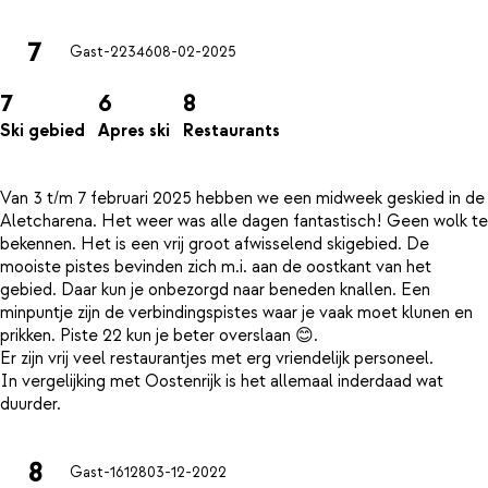
7
Gast-22346
08-02-2025
7
6
8
Ski gebied
Apres ski
Restaurants
Van 3 t/m 7 februari 2025 hebben we een midweek geskied in de
Aletcharena. Het weer was alle dagen fantastisch! Geen wolk te
bekennen. Het is een vrij groot afwisselend skigebied. De
mooiste pistes bevinden zich m.i. aan de oostkant van het
gebied. Daar kun je onbezorgd naar beneden knallen. Een
minpuntje zijn de verbindingspistes waar je vaak moet klunen en
prikken. Piste 22 kun je beter overslaan 😊.
Er zijn vrij veel restaurantjes met erg vriendelijk personeel.
In vergelijking met Oostenrijk is het allemaal inderdaad wat
8
Gast-16128
03-12-2022