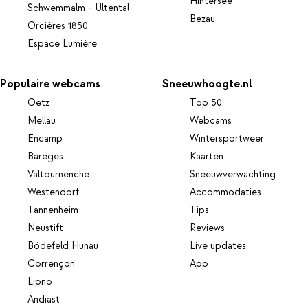
Hintersee
Schwemmalm - Ultental
Bezau
Orcières 1850
Espace Lumière
Populaire webcams
Sneeuwhoogte.nl
Oetz
Top 50
Mellau
Webcams
Encamp
Wintersportweer
Bareges
Kaarten
Valtournenche
Sneeuwverwachting
Westendorf
Accommodaties
Tannenheim
Tips
Neustift
Reviews
Bödefeld Hunau
Live updates
Corrençon
App
Lipno
Andiast