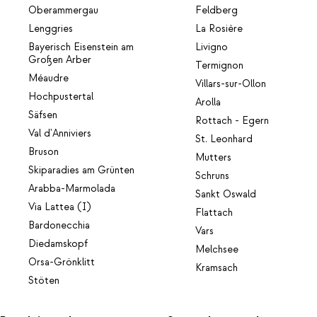
Oberammergau
Feldberg
Lenggries
La Rosière
Bayerisch Eisenstein am
Livigno
Großen Arber
Termignon
Méaudre
Villars-sur-Ollon
Hochpustertal
Arolla
Säfsen
Rottach - Egern
Val d'Anniviers
St. Leonhard
Bruson
Mutters
Skiparadies am Grünten
Schruns
Arabba-Marmolada
Sankt Oswald
Via Lattea (I)
Flattach
Bardonecchia
Vars
Diedamskopf
Melchsee
Orsa-Grönklitt
Kramsach
Stöten