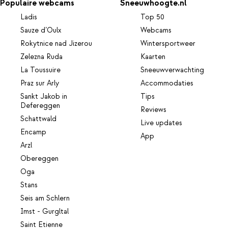
Populaire webcams
Sneeuwhoogte.nl
Ladis
Top 50
Sauze d’Oulx
Webcams
Rokytnice nad Jizerou
Wintersportweer
Zelezna Ruda
Kaarten
La Toussuire
Sneeuwverwachting
Praz sur Arly
Accommodaties
Sankt Jakob in
Tips
Defereggen
Reviews
Schattwald
Live updates
Encamp
App
Arzl
Obereggen
Oga
Stans
Seis am Schlern
Imst - Gurgltal
Saint Etienne