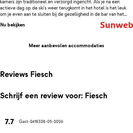
kamers zijn traditioneel en verzorgd ingericht. Als je na een
actieve dag op de ski's weer terugkomt in het hotel is het leuk
om je even aan te sluiten bij de gezelligheid in de bar van het
hotel. Hier komt iedereen na een actieve dag samen om de dag
Nu bekijken
door te nemen en te proosten met een welverdiend après-ski
drankje.
Meer aanbevolen accommodaties
Reviews Fiesch
Schrijf een review voor: Fiesch
7.7
Gast-24183
28-05-2026