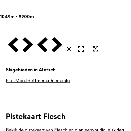
1049m - 2900m
Vorige
Volgende
Vorige
Volgende
Open in volledig scherm
Uitvergroten
Sluiten
Skigebieden in Aletsch
Filet
Mörel
Bettmeralp
Riederalp
Pistekaart Fiesch
Bekijk de pistekaart van Fiesch en plan eenvoudig je skidag.