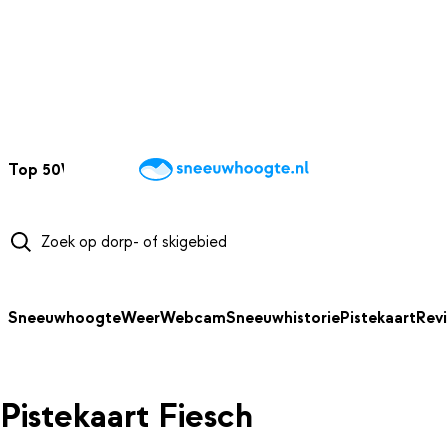
NAAR HOOFDINHOUD
Top 50
Webcams
Wintersportweer
Kaarten
Sneeuwverwacht
Sneeuwhoogte
Weer
Webcam
Sneeuwhistorie
Pistekaart
Rev
Pistekaart Fiesch