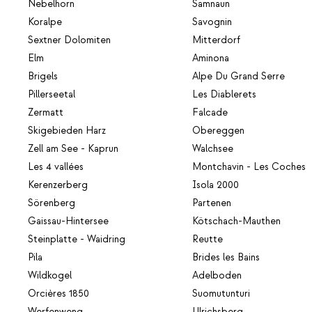
Nebelhorn
Samnaun
Koralpe
Savognin
Sextner Dolomiten
Mitterdorf
Elm
Aminona
Brigels
Alpe Du Grand Serre
Pillerseetal
Les Diablerets
Zermatt
Falcade
Skigebieden Harz
Obereggen
Zell am See - Kaprun
Walchsee
Les 4 vallées
Montchavin - Les Coches
Kerenzerberg
Isola 2000
Sörenberg
Partenen
Gaissau-Hintersee
Kötschach-Mauthen
Steinplatte - Waidring
Reutte
Pila
Brides les Bains
Wildkogel
Adelboden
Orcières 1850
Suomutunturi