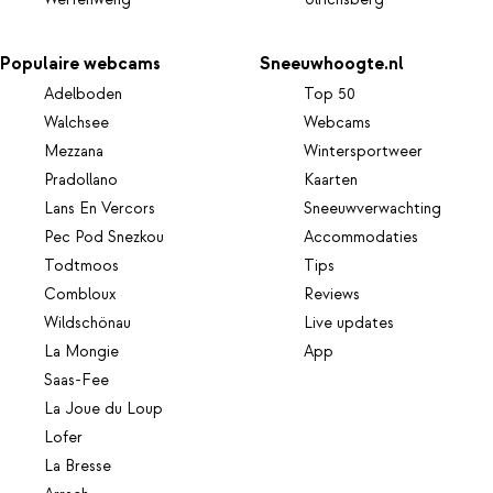
Werfenweng
Ulrichsberg
Populaire webcams
Sneeuwhoogte.nl
Adelboden
Top 50
Walchsee
Webcams
Mezzana
Wintersportweer
Pradollano
Kaarten
Lans En Vercors
Sneeuwverwachting
Pec Pod Snezkou
Accommodaties
Todtmoos
Tips
Combloux
Reviews
Wildschönau
Live updates
La Mongie
App
Saas-Fee
La Joue du Loup
Lofer
La Bresse