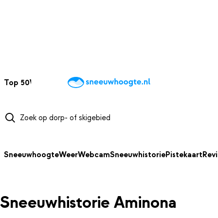
NAAR HOOFDINHOUD
Top 50
Webcams
Wintersportweer
Kaarten
Sneeuwverwacht
Sneeuwhoogte
Weer
Webcam
Sneeuwhistorie
Pistekaart
Rev
Sneeuwhistorie Aminona