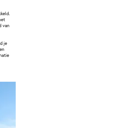
keld.
het
d van
d je
en
matie