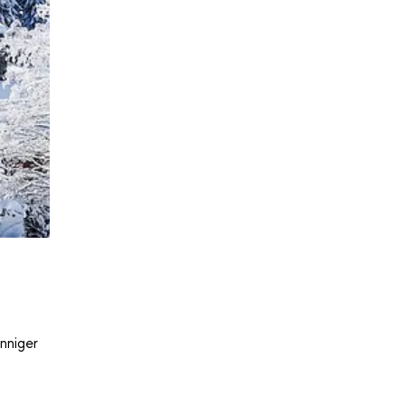
nniger