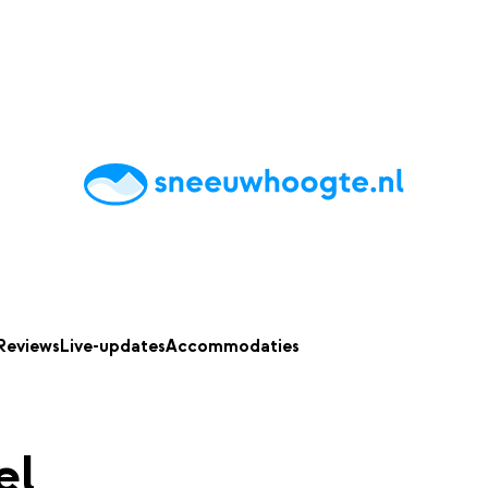
chting
Accommodaties
Tips
Reviews
Live updates
App
Reviews
Live-updates
Accommodaties
el