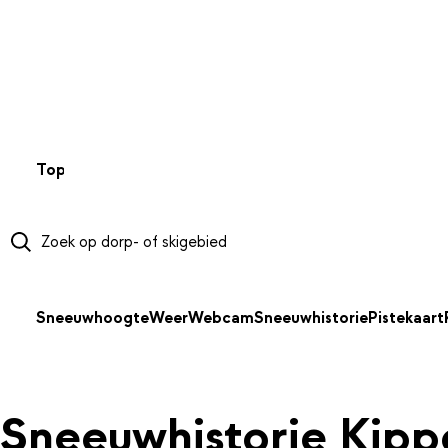
NAAR HOOFDINHOUD
Top 50
Webcams
Wintersportweer
Kaarten
Sneeuwverwa
Sneeuwhoogte
Weer
Webcam
Sneeuwhistorie
Pistekaart
Sneeuwhistorie Kipp