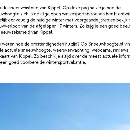
k de sneeuwhistorie van Kippel. Op deze pagina zie je hoe de
uwhoogte zich in de afgelopen wintersportseizoenen heeft ontwik
lijk eenvoudig de huidige winter met voorgaande jaren en bekijk 
wverloop van de afgelopen 17 winters. Zo krijg je een goed beel
neeuwzekerheid van Kippel.
je weten hoe de omstandigheden nu zijn? Op Sneeuwhoogte.nl vin
de actuele
sneeuwhoogte
,
weersverwachting
,
webcams
,
reviews
kaart
van Kippel. Zo beschik je altijd over de meest actuele infor
 een goed voorbereide wintersportvakantie.