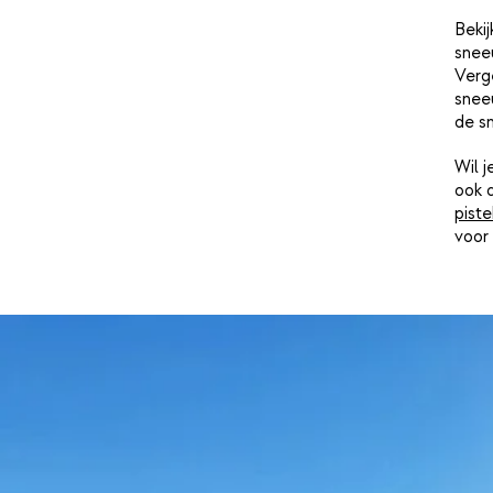
Bekij
snee
Verge
sneeu
de s
Wil 
ook 
piste
voor