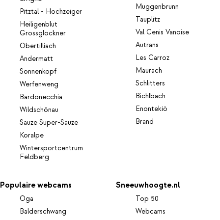
Muggenbrunn
Pitztal - Hochzeiger
Tauplitz
Heiligenblut
Val Cenis Vanoise
Grossglockner
Autrans
Obertilliach
Les Carroz
Andermatt
Maurach
Sonnenkopf
Schlitters
Werfenweng
Bichlbach
Bardonecchia
Enontekiö
Wildschönau
Brand
Sauze Super-Sauze
Koralpe
Wintersportcentrum
Feldberg
Populaire webcams
Sneeuwhoogte.nl
Oga
Top 50
Balderschwang
Webcams