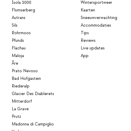
Isola 2000
Wintersportweer
Flumserberg
Kaarten
Autrans
Sneeuwverwachting
Sils
Accommodaties
Rohrmoos
Tips
Pfunds
Reviews
Flachau
Live updates
Maloja
App
Åre
Prato Nevoso
Bad Hofgastein
Riederalp
Glacier Des Diablerets
Mitterdorf
La Grave
Prutz
Madonna di Campiglio