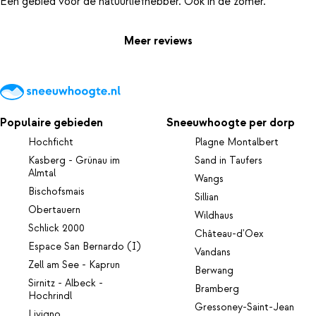
Meer reviews
Populaire gebieden
Sneeuwhoogte per dorp
Hochficht
Plagne Montalbert
Kasberg - Grünau im
Sand in Taufers
Almtal
Wangs
Bischofsmais
Sillian
Obertauern
Wildhaus
Schlick 2000
Château-d'Oex
Espace San Bernardo (I)
Vandans
Zell am See - Kaprun
Berwang
Sirnitz - Albeck -
Bramberg
Hochrindl
Gressoney-Saint-Jean
Livigno