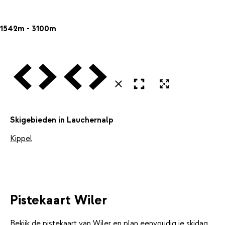
1542m - 3100m
Vorige
Volgende
Vorige
Volgende
Open in volledig scherm
Uitvergroten
Sluiten
Skigebieden in Lauchernalp
Kippel
Pistekaart Wiler
Bekijk de pistekaart van Wiler en plan eenvoudig je skidag.