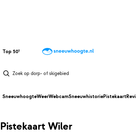
NAAR HOOFDINHOUD
Top 50
Webcams
Wintersportweer
Kaarten
Sneeuwverwacht
Sneeuwhoogte
Weer
Webcam
Sneeuwhistorie
Pistekaart
Rev
Pistekaart Wiler