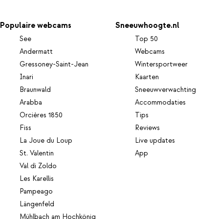
Populaire webcams
Sneeuwhoogte.nl
See
Top 50
Andermatt
Webcams
Gressoney-Saint-Jean
Wintersportweer
Inari
Kaarten
Braunwald
Sneeuwverwachting
Arabba
Accommodaties
Orcières 1850
Tips
Fiss
Reviews
La Joue du Loup
Live updates
St. Valentin
App
Val di Zoldo
Les Karellis
Pampeago
Längenfeld
Mühlbach am Hochkönig