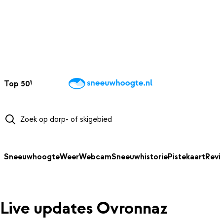
NAAR HOOFDINHOUD
Top 50
Webcams
Wintersportweer
Kaarten
Sneeuwverwacht
Sneeuwhoogte
Weer
Webcam
Sneeuwhistorie
Pistekaart
Rev
Live updates Ovronnaz