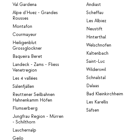
Val Gardena
Andiast
Alpe d'Huez - Grandes
Scheffau
Rousses
Les Albiez
Montafon
Neustift
Courmayeur
Hinterthal
Heiligenblut
Welschnofen
Grossglockner
Kaltenbach
Baqueira Beret
Saint-Luc
Landeck - Zams - Fliess
Wilderswil
Venetregion
Schnalstal
Les 4 vallées
Dalaas
Sälenfjällen
Bad Kleinkirchheim
Reuttener Seilbahnen
Hahnenkamm Höfen
Les Karellis
Flumserberg
Säfsen
Jungfrau Region - Mürren
- Schilthorn
Lauchernalp
Geilo