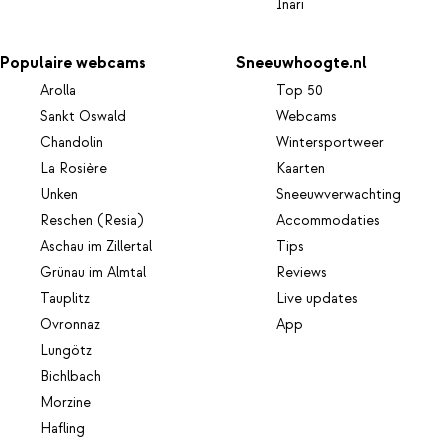
Inari
Populaire webcams
Sneeuwhoogte.nl
Arolla
Top 50
Sankt Oswald
Webcams
Chandolin
Wintersportweer
La Rosière
Kaarten
Unken
Sneeuwverwachting
Reschen (Resia)
Accommodaties
Aschau im Zillertal
Tips
Grünau im Almtal
Reviews
Tauplitz
Live updates
Ovronnaz
App
Lungötz
Bichlbach
Morzine
Hafling