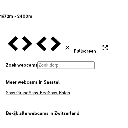
1672m - 2400m
Vorige Webcam
Volgende Webcam
Vorige Webcam
Volgende Webcam
Uitvergroten
Sluiten
Fullscreen
Zoek webcams
Meer webcams in Saastal
Saas Grund
Saas-Fee
Saas-Balen
Bekijk alle webcams in Zwitserland