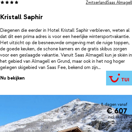
Zwitserland
Saas Almagell
Kristall Saphir
Diegenen die eerder in Hotel Kristall Saphir verbleven, weten al
dat dit een prima adres is voor een heerlijke wintersportvakantie.
Het uitzicht op de besneeuwde omgeving met de ruige toppen,
de goede keuken, de schone kamers en de gratis skibus zorgen
voor een geslaagde vakantie. Vanuit Saas Almagell kun je skiën in
het gebied van Almagell en Grund, maar ook in het nog hoger
gelegen skigebied van Saas Fee, bekend om zijn
gletsjerlandschap. Het Saasdal is een zeker sneeuwzeker gebied
Nu bekijken
door de hoge ligging en je kunt zodoende tot laat in het seizoen
hier terecht. Na een actieve dag zit je in Kristall Saphir goed,
naast een groot binnen- en buitenterras kun je ook bij de
houtkachel relaxen met een hapje en een drankje.
8 dagen vanaf
€ 607
incl. skipas