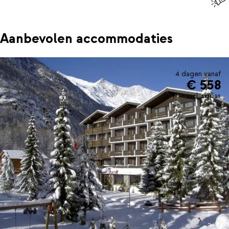
Aanbevolen accommodaties
4 dagen vanaf
€ 558
incl. skipas