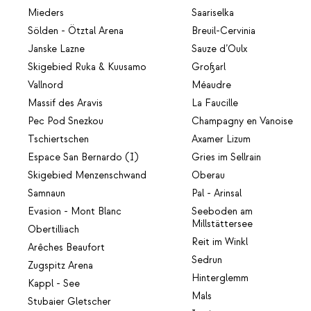
Mieders
Saariselka
Sölden - Ötztal Arena
Breuil-Cervinia
Janske Lazne
Sauze d’Oulx
Skigebied Ruka & Kuusamo
Großarl
Vallnord
Méaudre
Massif des Aravis
La Faucille
Pec Pod Snezkou
Champagny en Vanoise
Tschiertschen
Axamer Lizum
Espace San Bernardo (I)
Gries im Sellrain
Skigebied Menzenschwand
Oberau
Samnaun
Pal - Arinsal
Evasion - Mont Blanc
Seeboden am
Millstättersee
Obertilliach
Reit im Winkl
Arêches Beaufort
Sedrun
Zugspitz Arena
Hinterglemm
Kappl - See
Mals
Stubaier Gletscher