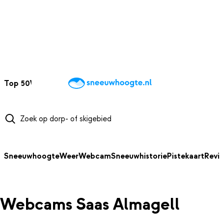
NAAR HOOFDINHOUD
Top 50
Webcams
Wintersportweer
Kaarten
Sneeuwverwacht
Sneeuwhoogte
Weer
Webcam
Sneeuwhistorie
Pistekaart
Rev
Webcams Saas Almagell