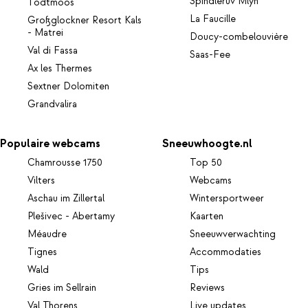
Spindleruv Mlyn
Todtmoos
La Faucille
Großglockner Resort Kals
- Matrei
Doucy-combelouvière
Val di Fassa
Saas-Fee
Ax les Thermes
Sextner Dolomiten
Grandvalira
Populaire webcams
Sneeuwhoogte.nl
Chamrousse 1750
Top 50
Vilters
Webcams
Aschau im Zillertal
Wintersportweer
Plešivec - Abertamy
Kaarten
Méaudre
Sneeuwverwachting
Tignes
Accommodaties
Wald
Tips
Gries im Sellrain
Reviews
Val Thorens
Live updates