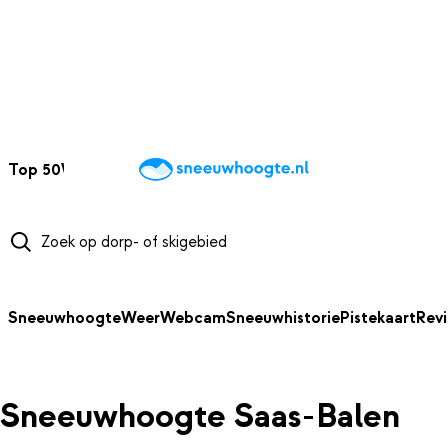
NAAR HOOFDINHOUD
Top 50
Webcams
Wintersportweer
Kaarten
Sneeuwverwacht
Sneeuwhoogte
Weer
Webcam
Sneeuwhistorie
Pistekaart
Rev
Sneeuwhoogte Saas-Balen