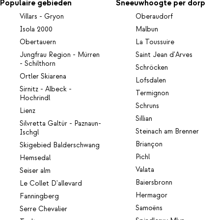
Populaire gebieden
Sneeuwhoogte per dorp
Villars - Gryon
Oberaudorf
Isola 2000
Malbun
Obertauern
La Toussuire
Jungfrau Region - Mürren
Saint Jean d'Arves
- Schilthorn
Schröcken
Ortler Skiarena
Lofsdalen
Sirnitz - Albeck -
Termignon
Hochrindl
Schruns
Lienz
Sillian
Silvretta Galtür - Paznaun-
Steinach am Brenner
Ischgl
Briançon
Skigebied Balderschwang
Pichl
Hemsedal
Valata
Seiser alm
Baiersbronn
Le Collet D'allevard
Hermagor
Fanningberg
Samoëns
Serre Chevalier