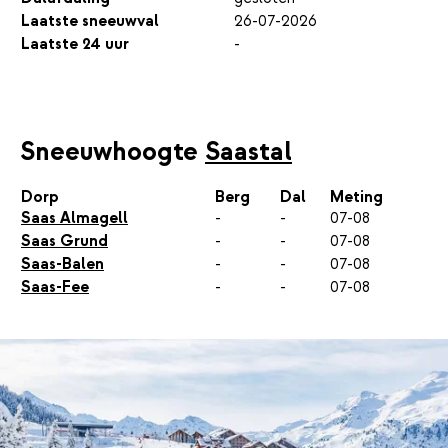
Laatste sneeuwval
26-07-2026
Laatste 24 uur
-
Sneeuwhoogte
Saastal
Dorp
Berg
Dal
Meting
Saas Almagell
-
-
07-08
Saas Grund
-
-
07-08
Saas-Balen
-
-
07-08
Saas-Fee
-
-
07-08