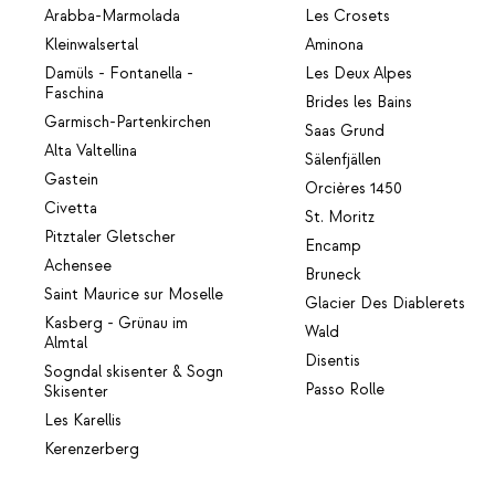
Arabba-Marmolada
Les Crosets
Kleinwalsertal
Aminona
Damüls - Fontanella -
Les Deux Alpes
Faschina
Brides les Bains
Garmisch-Partenkirchen
Saas Grund
Alta Valtellina
Sälenfjällen
Gastein
Orcières 1450
Civetta
St. Moritz
Pitztaler Gletscher
Encamp
Achensee
Bruneck
Saint Maurice sur Moselle
Glacier Des Diablerets
Kasberg - Grünau im
Wald
Almtal
Disentis
Sogndal skisenter & Sogn
Passo Rolle
Skisenter
Les Karellis
Kerenzerberg