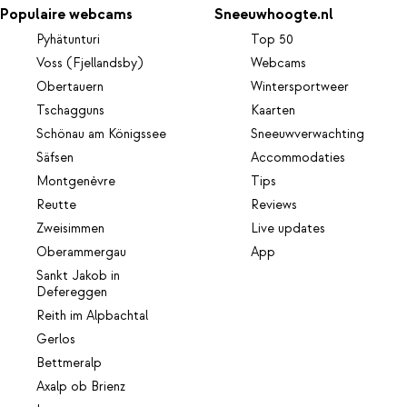
Populaire webcams
Sneeuwhoogte.nl
Pyhätunturi
Top 50
Voss (Fjellandsby)
Webcams
Obertauern
Wintersportweer
Tschagguns
Kaarten
Schönau am Königssee
Sneeuwverwachting
Säfsen
Accommodaties
Montgenèvre
Tips
Reutte
Reviews
Zweisimmen
Live updates
Oberammergau
App
Sankt Jakob in
Defereggen
Reith im Alpbachtal
Gerlos
Bettmeralp
Axalp ob Brienz