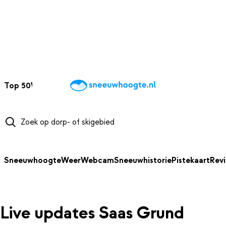
NAAR HOOFDINHOUD
Top 50
Webcams
Wintersportweer
Kaarten
Sneeuwverwacht
Sneeuwhoogte
Weer
Webcam
Sneeuwhistorie
Pistekaart
Rev
Live updates Saas Grund