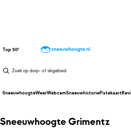
NAAR HOOFDINHOUD
Top 50
Webcams
Wintersportweer
Kaarten
Sneeuwverwacht
Sneeuwhoogte
Weer
Webcam
Sneeuwhistorie
Pistekaart
Rev
Sneeuwhoogte Grimentz