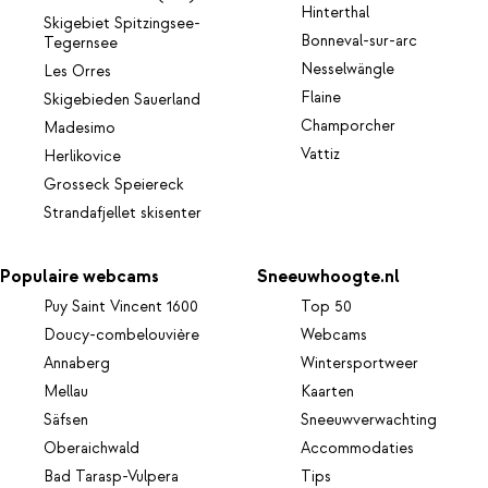
Hinterthal
Skigebiet Spitzingsee-
Bonneval-sur-arc
Tegernsee
Nesselwängle
Les Orres
Flaine
Skigebieden Sauerland
Champorcher
Madesimo
Vattiz
Herlikovice
Grosseck Speiereck
Strandafjellet skisenter
Populaire webcams
Sneeuwhoogte.nl
Puy Saint Vincent 1600
Top 50
Doucy-combelouvière
Webcams
Annaberg
Wintersportweer
Mellau
Kaarten
Säfsen
Sneeuwverwachting
Oberaichwald
Accommodaties
Bad Tarasp-Vulpera
Tips