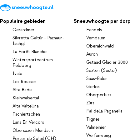
Populaire gebieden
Sneeuwhoogte per dorp
Gerardmer
Fendels
Silvretta Galtür - Paznaun-
Vemdalen
Ischgl
Oberaichwald
La Forêt Blanche
Auron
Wintersportcentrum
Gstaad Glacier 3000
Feldberg
Sexten (Sesto)
Ivalo
Saas-Balen
Les Rousses
Gerlos
Alta Badia
Oberperfuss
Kleinwalsertal
Zürs
Alta Valtellina
Fai della Paganella
Tschiertschen
Tignes
Lans En Vercors
Valmeinier
Obersaxen Mundaun
Werfenweng
Portes du Soleil (CH)