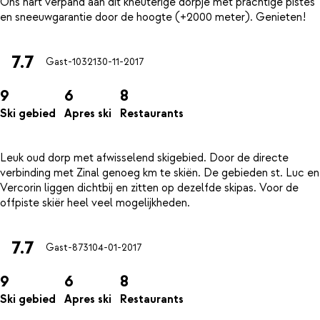
Ons hart verpand aan dit kneuterige dorpje met prachtige pistes
7.7
Gast-10321
30-11-2017
9
6
8
Ski gebied
Apres ski
Restaurants
Leuk oud dorp met afwisselend skigebied. Door de directe
verbinding met Zinal genoeg km te skiën. De gebieden st. Luc en
Vercorin liggen dichtbij en zitten op dezelfde skipas. Voor de
7.7
Gast-8731
04-01-2017
9
6
8
Ski gebied
Apres ski
Restaurants