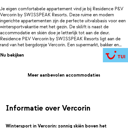
Je eigen comfortabele appartement vind je bij Residence P&V
Vercorin by SWISSPEAK Resorts. Deze ruime en modern
ingerichte appartementen zijn de perfecte uitvalsbasis voor een
wintersportvakantie met het gezin. De skilift is naast de
accommodatie en skiën doe je letterlijk tot aan de deur.
Residence P&V Vercorin by SWISSPEAK Resorts ligt aan de
rand van het bergdorpje Vercorin. Een supermarkt, bakker en
diverse restaurants zijn te vinden in de directe omgeving. Kies
Nu bekijken
voor een regionale maaltijd in een restaurant of doe
boodschappen en leef je uit in de keuken van je appartement.
Meer aanbevolen accommodaties
Informatie over Vercorin
Wintersport in Vercorin: zonnig skiën boven het