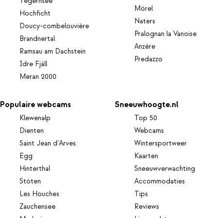
Tegernsee
Mörel
Hochficht
Naters
Doucy-combelouvière
Pralognan la Vanoise
Brandnertal
Anzère
Ramsau am Dachstein
Predazzo
Idre Fjäll
Meran 2000
Populaire webcams
Sneeuwhoogte.nl
Klewenalp
Top 50
Dienten
Webcams
Saint Jean d'Arves
Wintersportweer
Egg
Kaarten
Hinterthal
Sneeuwverwachting
Stöten
Accommodaties
Les Houches
Tips
Zauchensee
Reviews