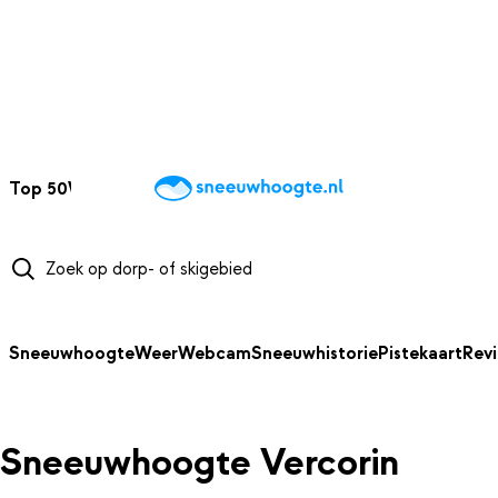
NAAR HOOFDINHOUD
Top 50
Webcams
Wintersportweer
Kaarten
Sneeuwverwacht
Sneeuwhoogte
Weer
Webcam
Sneeuwhistorie
Pistekaart
Rev
Sneeuwhoogte Vercorin