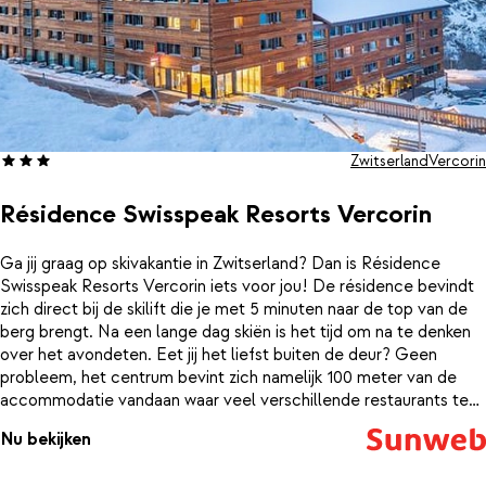
Zwitserland
Vercorin
Résidence Swisspeak Resorts Vercorin
Ga jij graag op skivakantie in Zwitserland? Dan is Résidence
Swisspeak Resorts Vercorin iets voor jou! De résidence bevindt
zich direct bij de skilift die je met 5 minuten naar de top van de
berg brengt. Na een lange dag skiën is het tijd om na te denken
over het avondeten. Eet jij het liefst buiten de deur? Geen
probleem, het centrum bevint zich namelijk 100 meter van de
accommodatie vandaan waar veel verschillende restaurants te
vinden zijn. Genoeg keus voor iedereen! In het dorp bevindt zich
Nu bekijken
naast de vele restaurants ook nog een supermarkt waar je
lekkere dingen kunt halen voor tijdens je verblijf. Wie na een