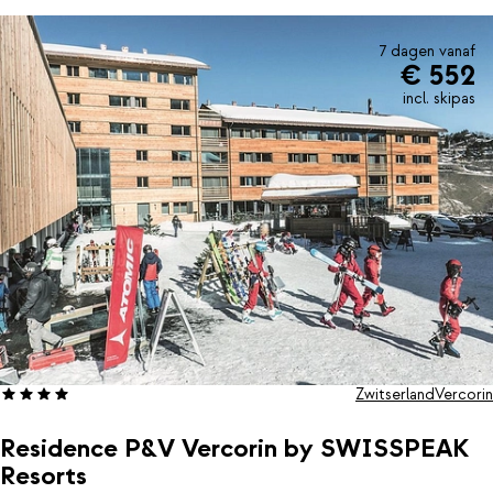
lange dag skiën even wil bijkomen in de sauna, is bij Résidence
Swisspeak Resorts Vercorin aan het juiste adres. De
accommodatie beschikt namelijk over een wellnesscenter met
7 dagen vanaf
€ 552
sauna, hamman en jaccuzi (tegen betaling). Drink gezellig een
drankje aan de bar of geniet van de zon op het terras. Aan de
incl. skipas
kinderen is ook gedacht. Zij kunnen zich goed vermaken in de
speelruimte en gameroom. Laat de wintersport maar beginnen!
Zwitserland
Vercorin
Residence P&V Vercorin by SWISSPEAK
Resorts