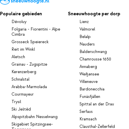
Populaire gebieden
Sneeuwhoogte per dorp
Dévoluy
Lienz
Folgaria - Fiorentini - Alpe
Valmorel
Cimbra
Belalp
Grosseck Speiereck
Nauders
Reit im Winkl
Balderschwang
Aletsch
Chamrousse 1650
Grainau - Zugspitze
Annaberg
Kerenzerberg
Weißensee
Schnalstal
Villeneuve
Arabba-Marmolada
Bardonecchia
Courmayeur
Funäsfjällen
Trysil
Spittal an der Drau
Ski Ještěd
Serfaus
Alpspitzbahn Nesselwang
Kramsach
Skigebiet Spitzingsee-
Clausthal-Zellerfeld