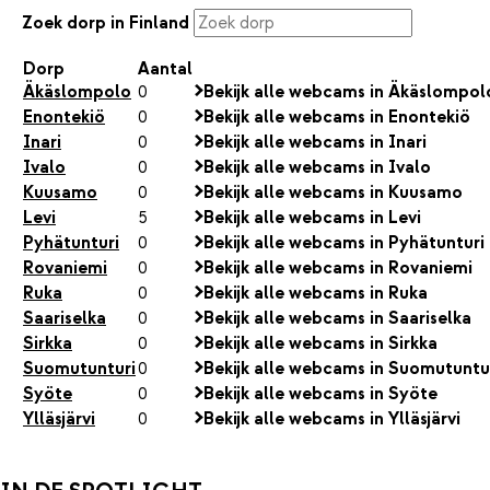
Zoek dorp in Finland
Dorp
Aantal
Äkäslompolo
0
Bekijk alle webcams in Äkäslompol
Enontekiö
0
Bekijk alle webcams in Enontekiö
Inari
0
Bekijk alle webcams in Inari
Ivalo
0
Bekijk alle webcams in Ivalo
Kuusamo
0
Bekijk alle webcams in Kuusamo
Levi
5
Bekijk alle webcams in Levi
Pyhätunturi
0
Bekijk alle webcams in Pyhätunturi
Rovaniemi
0
Bekijk alle webcams in Rovaniemi
Ruka
0
Bekijk alle webcams in Ruka
Saariselka
0
Bekijk alle webcams in Saariselka
Sirkka
0
Bekijk alle webcams in Sirkka
Suomutunturi
0
Bekijk alle webcams in Suomutuntu
Syöte
0
Bekijk alle webcams in Syöte
Ylläsjärvi
0
Bekijk alle webcams in Ylläsjärvi