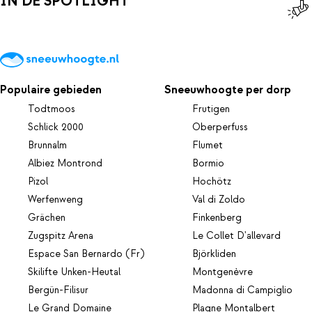
IN DE SPOTLIGHT
Populaire gebieden
Sneeuwhoogte per dorp
Todtmoos
Frutigen
Schlick 2000
Oberperfuss
Brunnalm
Flumet
Albiez Montrond
Bormio
Pizol
Hochötz
Werfenweng
Val di Zoldo
Grächen
Finkenberg
Zugspitz Arena
Le Collet D'allevard
Espace San Bernardo (Fr)
Björkliden
Skilifte Unken-Heutal
Montgenèvre
Bergün-Filisur
Madonna di Campiglio
Le Grand Domaine
Plagne Montalbert