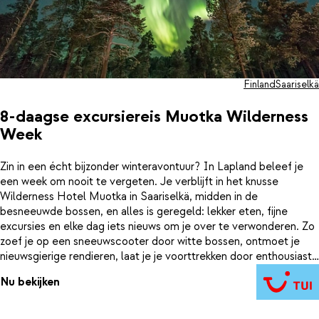
Finland
Saariselkä
8-daagse excursiereis Muotka Wilderness
Week
Zin in een écht bijzonder winteravontuur? In Lapland beleef je
een week om nooit te vergeten. Je verblijft in het knusse
Wilderness Hotel Muotka in Saariselkä, midden in de
besneeuwde bossen, en alles is geregeld: lekker eten, fijne
excursies en elke dag iets nieuws om je over te verwonderen. Zo
zoef je op een sneeuwscooter door witte bossen, ontmoet je
nieuwsgierige rendieren, laat je je voorttrekken door enthousiaste
husky’s en wandel je ’s avonds op sneeuwschoenen onder de
Nu bekijken
sterrenhemel. Natuurlijk hoop je op het noorderlicht – en met
een beetje geluk zie je het zelfs meerdere keren. Je bent lekker
actief bezig, maar er is ook genoeg tijd om te relaxen en van de