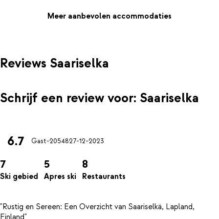
sneeuwschoenwandeling mag natuurlijk ook niet ontbreken. Op
weer een andere dag zoef je met een sneeuwscooter door het
Meer aanbevolen accommodaties
spierwitte landschap. En leer je de fijne kneepjes van het
ijsvissen. De gids vertelt boeiende verhalen over het leven in
Lapland, en met wat geluk zie je het noorderlicht.
Reviews Saariselka
Schrijf een review voor: Saariselka
6.7
Gast-20548
27-12-2023
7
5
8
Ski gebied
Apres ski
Restaurants
"Rustig en Sereen: Een Overzicht van Saariselkä, Lapland,
Finland"