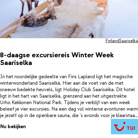
Finland
Saariselkä
8-daagse excursiereis Winter Week
Saariselka
In het noordelijke gedeelte van Fins Lapland ligt het magische
winterwonderland Saariselkä. Hier aan de voet van de met
sneeuw bedekte heuvels, ligt Holiday Club Saariselka. Dit hotel
ligt in het hart van Saariselkä, grenzend aan het uitgestrekte
Urho Kekkonen National Park. Tijdens je verblijf van een week
beleef je vier excursies. Na een dag vol winterse avonturen warm
je jezelf op in de openbare sauna, die 's avonds voor je klaarstaat.
Bij aankomst hoor je op welke dagen de excursies plaatsvinden.
Nu bekijken
Zo staat er een traditionele rendiersleetocht op het programma,
inclusief een bezoek aan een rendierboerderij. Een