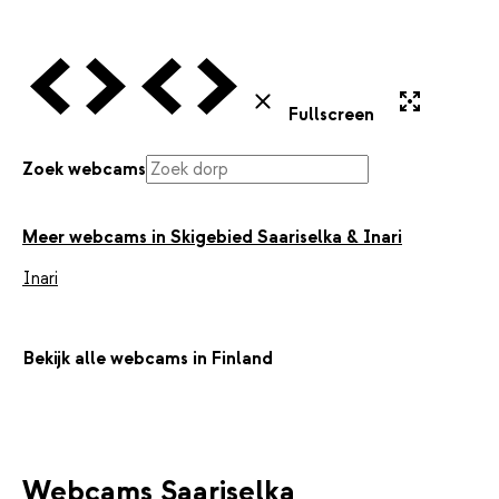
Vorige Webcam
Volgende Webcam
Vorige Webcam
Volgende Webcam
Uitvergroten
Sluiten
Fullscreen
Zoek webcams
Meer webcams in Skigebied Saariselka & Inari
Inari
Bekijk alle webcams in Finland
Webcams Saariselka