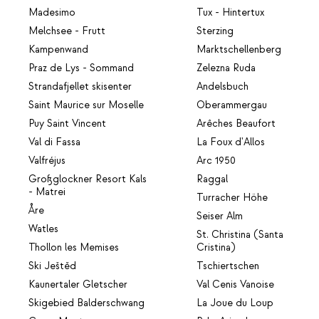
Madesimo
Tux - Hintertux
Melchsee - Frutt
Sterzing
Kampenwand
Marktschellenberg
Praz de Lys - Sommand
Zelezna Ruda
Strandafjellet skisenter
Andelsbuch
Saint Maurice sur Moselle
Oberammergau
Puy Saint Vincent
Arêches Beaufort
Val di Fassa
La Foux d'Allos
Valfréjus
Arc 1950
Großglockner Resort Kals
Raggal
- Matrei
Turracher Höhe
Åre
Seiser Alm
Watles
St. Christina (Santa
Thollon les Memises
Cristina)
Ski Ještěd
Tschiertschen
Kaunertaler Gletscher
Val Cenis Vanoise
Skigebied Balderschwang
La Joue du Loup