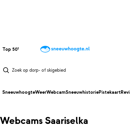
NAAR HOOFDINHOUD
Top 50
Webcams
Wintersportweer
Kaarten
Sneeuwverwacht
Sneeuwhoogte
Weer
Webcam
Sneeuwhistorie
Pistekaart
Rev
Webcams Saariselka