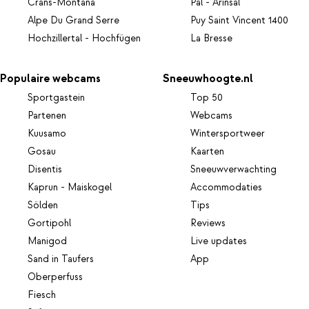
Crans-Montana
Pal - Arinsal
Alpe Du Grand Serre
Puy Saint Vincent 1400
Hochzillertal - Hochfügen
La Bresse
Populaire webcams
Sneeuwhoogte.nl
Sportgastein
Top 50
Partenen
Webcams
Kuusamo
Wintersportweer
Gosau
Kaarten
Disentis
Sneeuwverwachting
Kaprun - Maiskogel
Accommodaties
Sölden
Tips
Gortipohl
Reviews
Manigod
Live updates
Sand in Taufers
App
Oberperfuss
Fiesch