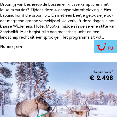
Droom jij van besneeuwde bossen en knusse kampvuren met
leuke excursies? Tijdens deze 4-daagse winterbeleving in Fins
Lapland komt die droom uit. En met een beetje geluk zie je ook
dat magische groene verschijnsel. Je verblijft deze dagen in het
knusse Wilderness Hotel Muotka, midden in de serene stilte van
Saariselkä. Hier begint elke dag met frisse lucht en een
landschap recht uit een sprookje. Het programma zit vol
belevenissen: zo maak je een sneeuwscootertocht naar een
Nu bekijken
rendierboerderij, leer je over de Sami-cultuur en sluit je af met
een sfeervol bezoek aan een afgelegen Aurora Camp. Ook staat
er een huskytocht op het programma waarbij je zélf de slee
bestuurt, en ga je 's avonds op pad per sneeuwscooter om
wederom het noorderlicht te zoeken. Geen garanties, maar de
8 dagen vanaf
kans is aanwezig. Kortom: een excursiereis vol winterse
€ 2.428
avonturen, lokale cultuur en bijzondere momenten.