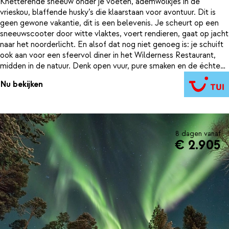
Knetterende sneeuw onder je voeten, ademwolkjes in de
vrieskou, blaffende husky’s die klaarstaan voor avontuur. Dit is
geen gewone vakantie, dit is een belevenis. Je scheurt op een
sneeuwscooter door witte vlaktes, voert rendieren, gaat op jacht
naar het noorderlicht. En alsof dat nog niet genoeg is: je schuift
ook aan voor een sfeervol diner in het Wilderness Restaurant,
midden in de natuur. Denk open vuur, pure smaken en de échte
sfeer van Lapland. Je verblijft deze week in het moderne Star
Nu bekijken
Arctic Hotel, op een unieke locatie net buiten Saariselkä. Dankzij
de grote ramen in je kamer heb je perfect uitzicht op de
sterrenhemel, en met een beetje geluk ook op het noorderlicht,
gewoon vanuit je bed. Warm jezelf lekker op in de sauna, proef
lokale gerechten in het restaurant, of schuif aan bij een
8 dagen vanaf
wijnproeverij bij het haardvuur. En met maar liefst zes inbegrepen
€ 2.905
excursies zit je week bomvol actie en sfeer. Dus trek je warme
jas maar alvast aan, want Lapland wacht op je.