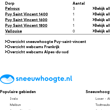
Dorp
Aantal
Pelvoux
3
Bekijk a
Puy Saint Vincent 1400
1
Bekijk a
Puy Saint Vincent 1600
1
Bekijk a
Puy Saint Vincent 1800
1
Bekijk a
Vallouise
0
Bekijk a
Overzicht sneeuwhoogte Puy-saint-vincent
Overzicht webcams Frankrijk
Overzicht webcams Alpes-du-sud
Populaire gebieden
Sneeuwhoogt
Ivalo
Loser - A
Malbun
Todtnaub