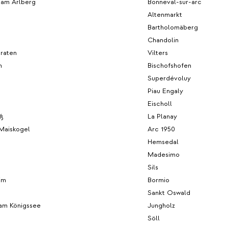
 am Arlberg
Bonneval-sur-arc
Altenmarkt
Bartholomäberg
Chandolin
graten
Vilters
n
Bischofshofen
Superdévoluy
Piau Engaly
Eischoll
ß
La Planay
Maiskogel
Arc 1950
Hemsedal
Madesimo
h
Sils
im
Bormio
Sankt Oswald
am Königssee
Jungholz
Söll