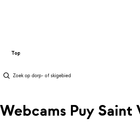
NAAR HOOFDINHOUD
Top 50
Webcams
Wintersportweer
Kaarten
Sneeuwverwa
Webcams Puy Saint 