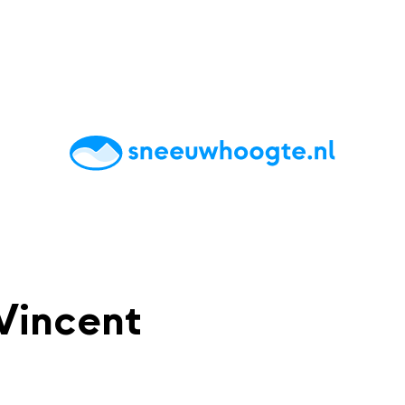
chting
Accommodaties
Tips
Reviews
Live updates
App
Vincent