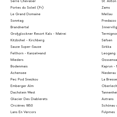
Serre Chevalier
St. Anton
Portes du Soleil (Fr)
Zams
Le Grand Domaine
Mellau
Sonntag
Predazzo
Brandnertal
Innervill
Großglockner Resort Kals - Matrei
Termigno
Kitzbühel - Kirchberg
Säfsen
Sauze Super-Sauze
Sirkka
Fellhorn - Kanzelwand
Leogang
Mieders
Gossensa
Bodenmais
Kaprun - 
Achensee
Niederau
Pec Pod Snezkou
La Bresse
Emberger Alm
Oberlec
Dachstein West
Tannenhe
Glacier Des Diablerets
Autrans
Orcières 1850
Schönau 
Lans En Vercors
Fulpmes